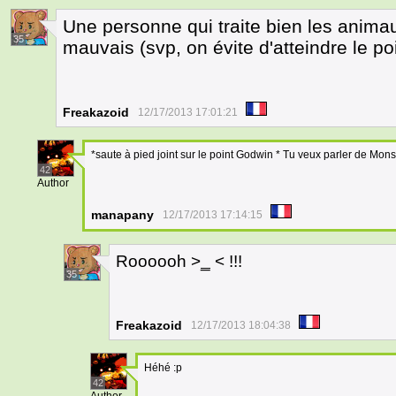
Une personne qui traite bien les anima
35
mauvais (svp, on évite d'atteindre le p
Freakazoid
12/17/2013 17:01:21
*saute à pied joint sur le point Godwin * Tu veux parler de Mon
42
Author
manapany
12/17/2013 17:14:15
Roooooh >
_
< !!!
35
Freakazoid
12/17/2013 18:04:38
Héhé :p
42