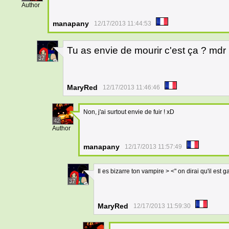
Author
manapany
12/17/2013 11:44:53
Tu as envie de mourir c'est ça ? mdr
37
MaryRed
12/17/2013 11:46:46
Non, j'ai surtout envie de fuir ! xD
42
Author
manapany
12/17/2013 11:57:49
Il es bizarre ton vampire > <" on dirai qu'il est ga
37
MaryRed
12/17/2013 11:59:30