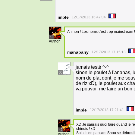
imple
12/17/2013 16:47:04
Ah non ! Les nems c'est trop mainstream !
42
Author
manapany
12/17/2013 17:15:13
jamais testé ^-^
sinon le poulet à l'ananas, l
36
nom de plat dont je me sou
de riz xD), le poulet aux cha
va pouvoir me faire un bon
imple
12/17/2013 17:21:41
XD Je saurais quoi faire quand je r
chinois ! xD
42
Soit dit en passant Shou se débroui
Author