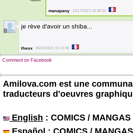
Author
manapany
12/17/2013 18:38:50
je rève d'avoir un shiba...
1
theux
05/13/2021 15:16:49
Comment on Facebook
Amilova.com est une communauté
traducteurs d'oeuvres graphiqu
English
: COMICS / MANGAS
Español
: COMICS / MANGAS