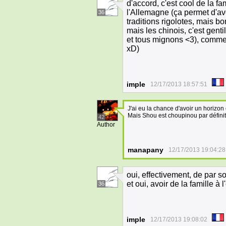
d'accord, c'est cool de la fa
l'Allemagne (ça permet d'av
36
traditions rigolotes, mais bon
mais les chinois, c'est genti
et tous mignons <3), comme 
xD)
imple
12/17/2013 18:57:51
J'ai eu la chance d'avoir un horizon 
Mais Shou est choupinou par définit
42
Author
manapany
12/17/2013 19:04:28
oui, effectivement, de par s
et oui, avoir de la famille à
36
imple
12/17/2013 19:08:02