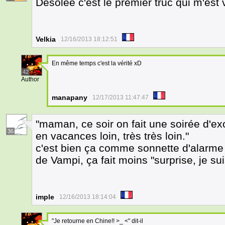
Désolée c'est le premier truc qui m'est v
Velkia
12/16/2013 18:12:51
En même temps c'est la vérité xD
42
Author
manapany
12/17/2013 11:47:47
"maman, ce soir on fait une soirée d'ex
36
en vacances loin, très très loin."
c'est bien ça comme sonnette d'alarme l
de Vampi, ça fait moins "surprise, je sui
imple
12/16/2013 18:14:04
"Je retourne en Chine!! >_ <" dit-il