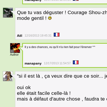
Que tu vas déguster ! Courage Shou-zhé 
31
mode gentil !
Aël
12/16/2013 19:45:31
Il y a des chances, vu qu'il n'a rien fait pour l'énerver ^^
42
Author
manapany
12/17/2013 11:54:57
"si il est là , ça veux dire que ce soir... 
54
oui ok
elle était facile celle-là !
mais à défaut d'autre chose , faudra te