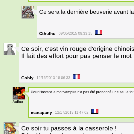
Ce sera la dernière beuverie avant l
12
Cthulhu
09/05/2015 08:33:15
Ce soir, c'est vin rouge d'origine chinois
3
Il fait des effort pour pas penser le mo
Gobly
12/16/2013 18:06:33
Pour l'instant le mot vampire n'a pas été prononcé une seule f
42
Author
manapany
12/17/2013 11:47:02
Ce soir tu passes à la casserole !
35