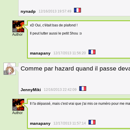
nynadp
12/16/2013 19:57:49
xD Oui, c'était bas de plafond !
42
Il peut lutter aussi le petit Shou :o
Author
manapany
12/17/2013 11:56:20
Comme par hazard quand il passe deva
37
JennyMiki
12/16/2013 22:42:09
Il l'a dépassé, mais c'est vrai que j'ai mis ce numéro pour me ma
42
Author
manapany
12/17/2013 11:57:14