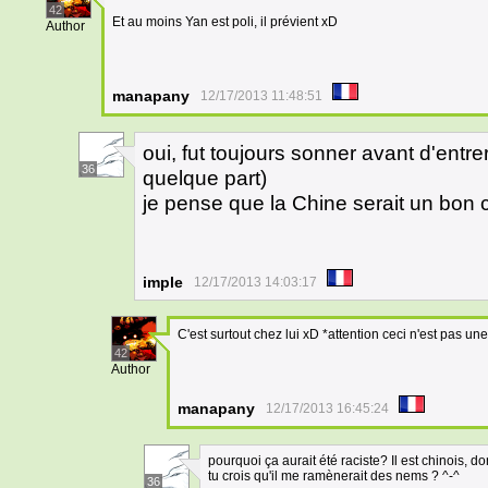
42
Et au moins Yan est poli, il prévient xD
Author
manapany
12/17/2013 11:48:51
oui, fut toujours sonner avant d'entre
36
quelque part)
je pense que la Chine serait un bon c
imple
12/17/2013 14:03:17
C'est surtout chez lui xD *attention ceci n'est pas u
42
Author
manapany
12/17/2013 16:45:24
pourquoi ça aurait été raciste? Il est chinois, d
tu crois qu'il me ramènerait des nems ? ^-^
36