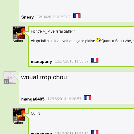
Snesy
12/16/2013 18:52:02
Fichtre >_ < Je ferai gaffe^^
42
Author
Ah ça fait plaisir de voir que ça te plaise
Quant à Shou-zhé, so
manapany
12/17/2013 11:53:57
wouaf trop chou
21
manga0405
12/16/2013 19:28:57
Oui :3
42
Author
manapany
12/17/2013 11:54:14