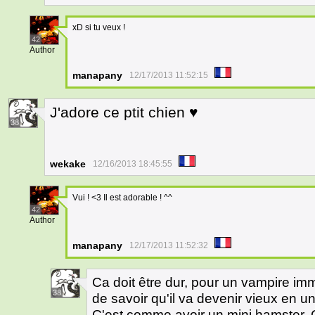
xD si tu veux !
42
Author
manapany
12/17/2013 11:52:15
J'adore ce ptit chien ♥
38
wekake
12/16/2013 18:45:55
Vui ! <3 Il est adorable ! ^^
42
Author
manapany
12/17/2013 11:52:32
Ca doit être dur, pour un vampire immo
38
de savoir qu'il va devenir vieux en u
C'est comme avoir un mini hamster. 