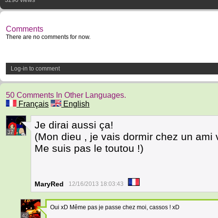
3290 views
Comments
There are no comments for now.
Log-in to comment
50 Comments In Other Languages.
Français
English
Je dirai aussi ça!
37
(Mon dieu , je vais dormir chez un ami v
Me suis pas le toutou !)
MaryRed
12/16/2013 18:03:43
Oui xD Même pas je passe chez moi, cassos ! xD
42