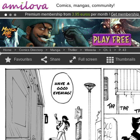
Comics, mangas, community!
Premium membership from
3.95 euros
per month !
Get membership
Amilova
Kickstarter is now LIVE
!.
Already 134393
members
and 1208
comics & mangas!
.
Home
>
Comics Directory
>
Manga
>
Thriller
>
Wisteria
>
Ch. 1
>
P. 43
Favourites
Share
Full screen
Thumbnails
have a
good
evening!