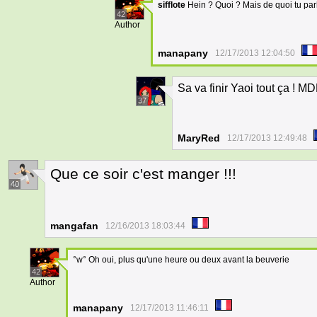
sifflote
Hein ? Quoi ? Mais de quoi tu par
42
Author
manapany
12/17/2013 12:04:50
Sa va finir Yaoi tout ça ! M
37
MaryRed
12/17/2013 12:49:48
Que ce soir c'est manger !!!
40
mangafan
12/16/2013 18:03:44
°w° Oh oui, plus qu'une heure ou deux avant la beuverie
42
Author
manapany
12/17/2013 11:46:11