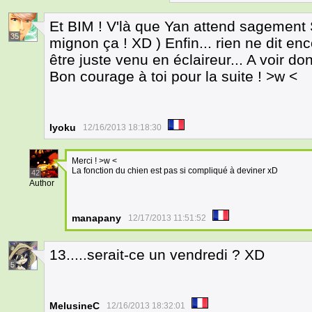
Et BIM ! V'là que Yan attend sagement S
35
mignon ça ! XD ) Enfin... rien ne dit enco
être juste venu en éclaireur... A voir do
Bon courage à toi pour la suite ! >w <
Iyoku
12/16/2013 18:18:30
Merci ! >w <
La fonction du chien est pas si compliqué à deviner xD
42
Author
manapany
12/17/2013 11:51:52
13.....serait-ce un vendredi ? XD
5
MelusineC
12/16/2013 18:32:01