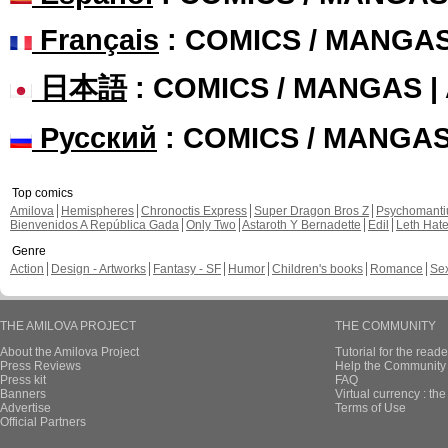
Français
: COMICS / MANGA
日本語
: COMICS / MANGAS 
Русский
: COMICS / MANGA
Top comics
Amilova
Hemispheres
Chronoctis Express
Super Dragon Bros Z
Psychomant
Bienvenidos A República Gada
Only Two
Astaroth Y Bernadette
Edil
Leth Hat
Genre
Action
Design - Artworks
Fantasy - SF
Humor
Children's books
Romance
Se
THE AMILOVA PROJECT
THE COMMUNITY
About the Amilova Project
Tutorial for the reade
Press Reviews
Help the Community 
Press kit
FAQ
Banners
Virtual currency : th
Advertise
Terms of Use
Official Partners