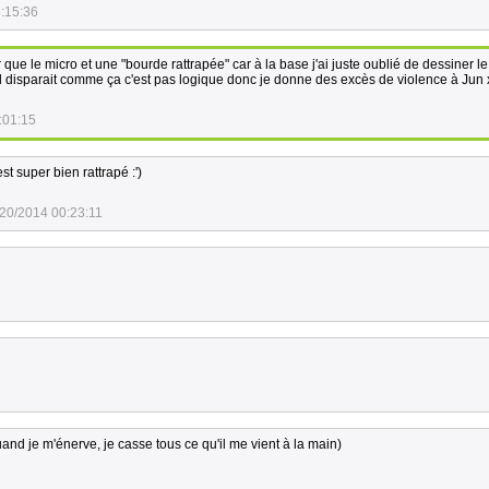
:15:36
 que le micro et une "bourde rattrapée" car à la base j'ai juste oublié de dessiner l
il disparait comme ça c'est pas logique donc je donne des excès de violence à Jun
:01:15
t super bien rattrapé :')
20/2014 00:23:11
uand je m'énerve, je casse tous ce qu'il me vient à la main)