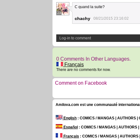
C quand la suite?
23
chachy
08/21/2015 23:16:02
Log-in to comment
0 Comments In Other Languages.
Français
There are no comments for now.
Comment on Facebook
Amilova.com est une communauté internationale 
English
: COMICS / MANGAS | AUTHORS 
Español
: COMICS / MANGAS | AUTHORS 
Français
: COMICS / MANGAS | AUTHORS