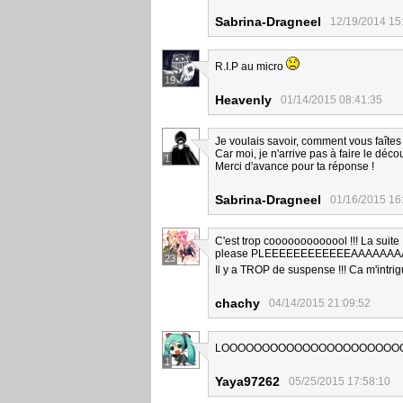
Sabrina-Dragneel
12/19/2014 15
R.I.P au micro
19
Heavenly
01/14/2015 08:41:35
Je voulais savoir, comment vous faîte
Car moi, je n'arrive pas à faire le dé
1
Merci d'avance pour ta réponse !
Sabrina-Dragneel
01/16/2015 16
C'est trop cooooooooooool !!! La suit
please PLEEEEEEEEEEEEAAAAAAA
23
Il y a TROP de suspense !!! Ca m'intri
chachy
04/14/2015 21:09:52
LOOOOOOOOOOOOOOOOOOOOOO
1
Yaya97262
05/25/2015 17:58:10