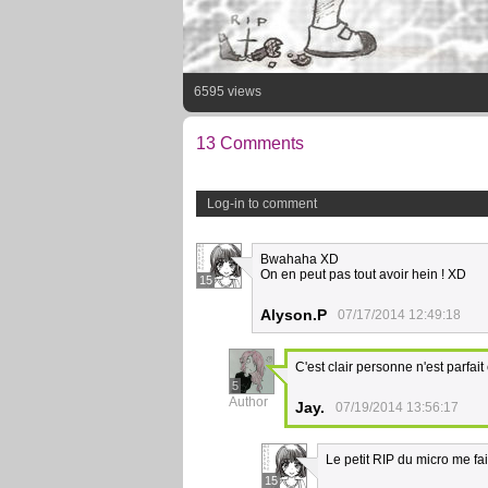
6595 views
13 Comments
Log-in to comment
Bwahaha XD
On en peut pas tout avoir hein ! XD
15
Alyson.P
07/17/2014 12:49:18
C'est clair personne n'est parfait 
5
Author
Jay.
07/19/2014 13:56:17
Le petit RIP du micro me fai
15