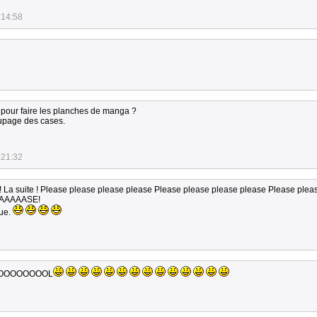
:14:58
s pour faire les planches de manga ?
coupage des cases.
:21:32
e ! La suite ! Please please please please Please please please please Please plea
AAAAASE!
gue.
OOOOOOOOL