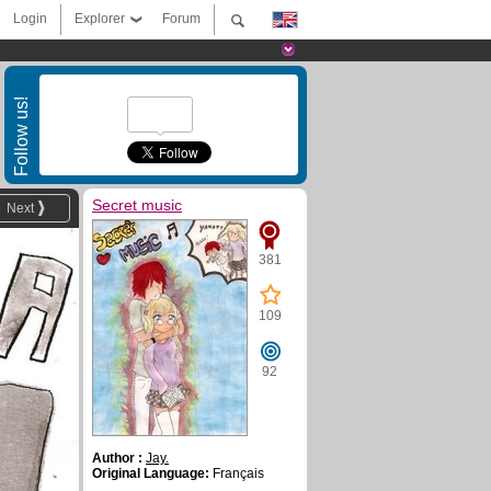
Login
Explorer
Forum
Follow us!
Secret music
Next
381
109
92
Author :
Jay.
Original Language:
Français