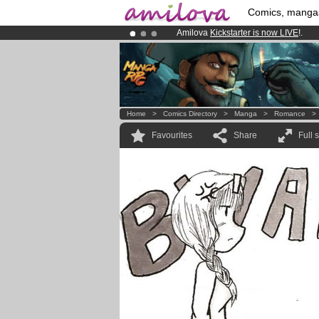
Comics, manga
Amilova
Kickstarter is now LIVE
!.
Already 100000
members
and 1000
Premium membership from
3.95 eur
Home
>
Comics Directory
>
Manga
>
Romance
Favourites
Share
Full 