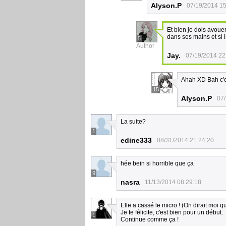
Alyson.P
07/19/2014 15
Et bien je dois avouer
dans ses mains et si 
5
Author
Jay.
07/19/2014 22
Ahah XD Bah c'es
15
Alyson.P
07/
La suite?
1
edine333
08/31/2014 21:24:20
hée bein si horrible que ça
9
nasra
11/13/2014 08:29:18
Elle a cassé le micro ! (On dirait moi q
Je te félicite, c'est bien pour un début.
1
Continue comme ça !