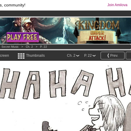
s, community!
Join Amilova
comics & mangas!
.
os
per month !
Get membership now
>
Secret Music
>
Ch. 2
>
P. 22
screen
Thumbnails
Ch. 2
P. 22
Prev.