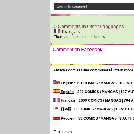
Log-in to comment
0 Comments In Other Languages.
Français
There are no comments for now.
Comment on Facebook
Amilova.com est une communauté internationale 
English
: 391 COMICS / MANGAS | 162 A
Español
: 320 COMICS / MANGAS | 137 A
Français
: 1009 COMICS / MANGAS | 764
日本語
: 69 COMICS / MANGAS | 18 AUTH
Русский
: 83 COMICS / MANGAS | 9 AUT
Top comics