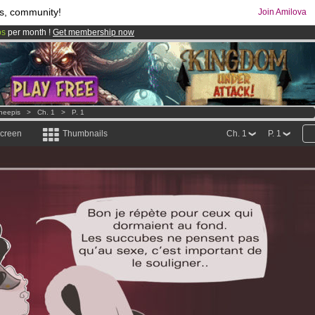
s, community!
Join Amilova
os
per month !
Get membership now
comics & mangas!
.
heepis
>
Ch. 1
>
P. 1
screen
Thumbnails
Ch. 1
P. 1