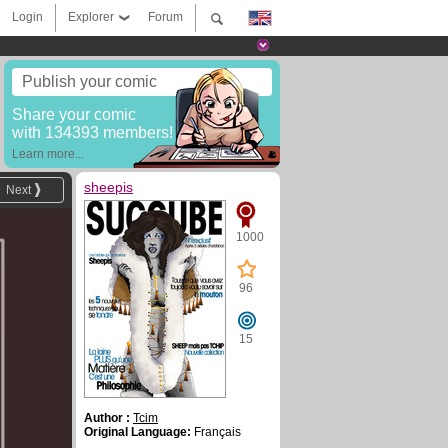
Login
Explorer
Forum
Publish your comic
Share your comic
with 134393 members!
Learn more...
sheepis
Next
1000
96
15
Author :
Tcim
Original Language:
Français