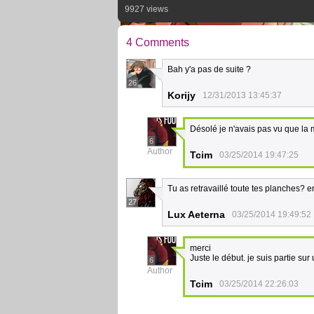
9927 views
4 Comments
Bah y'a pas de suite ?
26
Korijy
12/31/2013 13:45:37
Désolé je n'avais pas vu que la 
6
Author
Tcim
03/25/2014 19:47:25
Tu as retravaillé toute tes planches? en
27
Lux Aeterna
03/25/2014 19:49:52
merci
Juste le début. je suis partie sur
6
Author
Tcim
03/25/2014 22:26:03