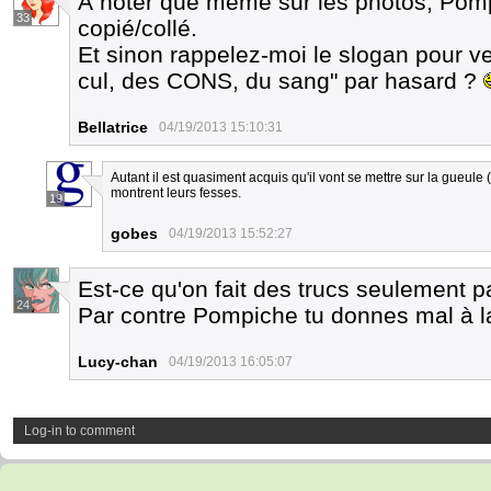
À noter que même sur les photos, Pomp
33
copié/collé.
Et sinon rappelez-moi le slogan pour v
cul, des CONS, du sang" par hasard ?
Bellatrice
04/19/2013 15:10:31
Autant il est quasiment acquis qu'il vont se mettre sur la gueule 
montrent leurs fesses.
19
gobes
04/19/2013 15:52:27
Est-ce qu'on fait des trucs seulement p
24
Par contre Pompiche tu donnes mal à l
Lucy-chan
04/19/2013 16:05:07
Log-in to comment