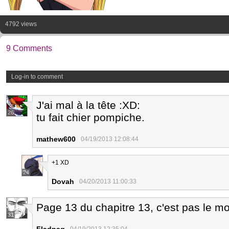
4792 views
9 Comments
Log-in to comment
J'ai mal à la tête :XD:
26
tu fait chier pompiche.
mathew600
04/19/2013 12:08:44
+1 XD
24
Dovah
04/20/2013 11:00:33
Page 13 du chapitre 13, c'est pas le mo
31