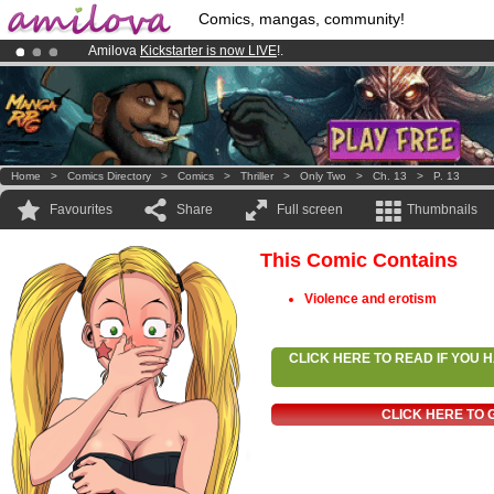
Comics, mangas, community!
Amilova
Kickstarter is now LIVE
!.
Premium membership from
3.95 euros
per month !
Get membership
Already 100000
members
and 1000
comics & mangas!
.
Home
>
Comics Directory
>
Comics
>
Thriller
>
Only Two
>
Ch. 13
>
P. 13
Favourites
Share
Full screen
Thumbnails
This Comic Contains
Violence and erotism
CLICK HERE TO READ IF YOU
CLICK HERE TO