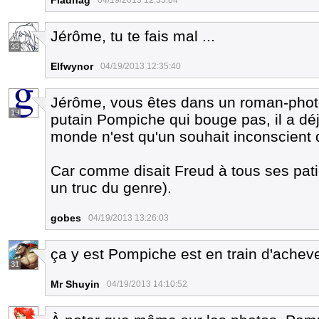
Fladnag
04/19/2013 12:35:04
Jérôme, tu te fais mal ...
33
Elfwynor
04/19/2013 12:35:40
Jérôme, vous êtes dans un roman-phot
19
putain Pompiche qui bouge pas, il a déj
monde n'est qu'un souhait inconscient d
Car comme disait Freud à tous ses pati
un truc du genre).
gobes
04/19/2013 13:26:03
ça y est Pompiche est en train d'achev
31
Mr Shuyin
04/19/2013 14:10:52