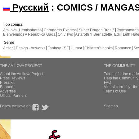
Русский
: COMICS / MANGA
Top comics
Amilova
Hemispheres
Chronoctis Express
Super Dragon Bros Z
Psychomant
Bienvenidos A República Gada
Only Two
Astaroth Y Bernadette
Edil
Leth Hat
Genre
Action
Design - Artworks
Fantasy - SF
Humor
Children's books
Romance
Se
THE AMILOVA PROJECT
THE COMMUNITY
About the Amilova Project
Tutorial for the reade
Press Reviews
Help the Community 
Press kit
FAQ
Banners
Virtual currency : th
Advertise
Terms of Use
Official Partners
Follow Amilova on
Sitemap