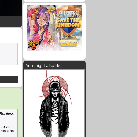
You might also like
Restless
 de voir
e ressens