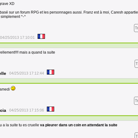
 grave XD
basé sur un forum RPG et les personnages aussi. Franz est à moi, Caresh appartie
 simplement ^-^
T
04/25/2013 17:10:01
ellement!!!! mais a quand la suite
T
lle
04/25/2013 17:12:44
samedi
T
cia
04/25/2013 17:15:06
ru a la suite tu es cruelle
va pleurer dans un coin en attendant la suite
T