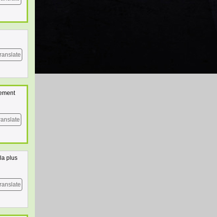
ranslate
rement
ranslate
la plus
ranslate