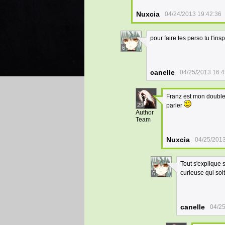
Nuxcia
04/24/2013 19:42:36
pour faire tes perso tu t'ins
6
canelle
04/25/2013 16:4
Franz est mon double
29
parler
Author
Team
Nuxcia
04/25/2013
Tout s'explique s
curieuse qui soi
6
canelle
04/25