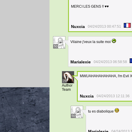
MERCI LES GENS !! ♥♥
Nuxcia
04/24/2013 00:47:51
Vilaine j'veux la suite moi
50
Marialexie
04/24/2013 06:58:58
MWUAHAHAHAHAHA, I'm Evil X
29
Author
Team
Nuxcia
04/24/2013 12:11:36
tu es diabolique
50
Marialexie
04/24/2013 