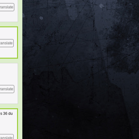
ranslate
ranslate
ranslate
es 36 du
ranslate