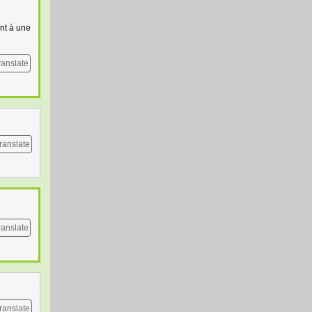
nt à une
ranslate
ranslate
ranslate
ranslate