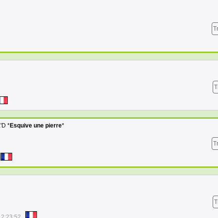
T
T
'D *
Esquive une pierre
*
T
T
12:23:52