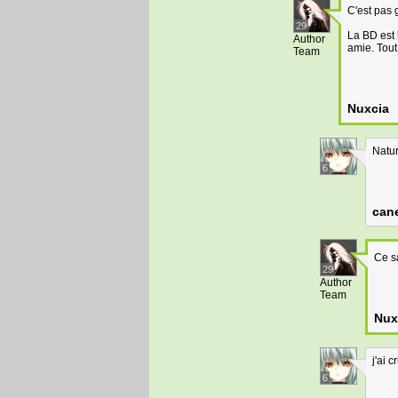
C'est pas
29
La BD est 
Author
amie. Tout
Team
Nuxcia
Natur
6
cane
Ce 
29
Author
Team
Nux
j'ai c
6