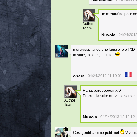
Je m'entraîne pour dev
29
Author
Team
Nuxcia
04/24/2013
moi aussi, j'ai eu une fausse joie ! XD
la suite, la suite, la suite !
6
chara
04/24/2013 11:19:01
Haha, pardooooon X'D
29
Promis, la suite arrive ce samed
Author
Team
Nuxcia
04/24/2013 12:12:12
Cest gentil comme petit mot
Vivemen