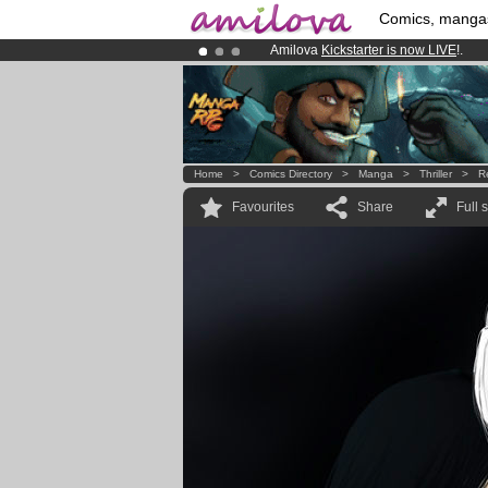
Comics, manga
Amilova
Kickstarter is now LIVE
!.
Already 100000
members
and 1000
Premium membership from
3.95 eur
Home
>
Comics Directory
>
Manga
>
Thriller
>
R
Favourites
Share
Full 
.