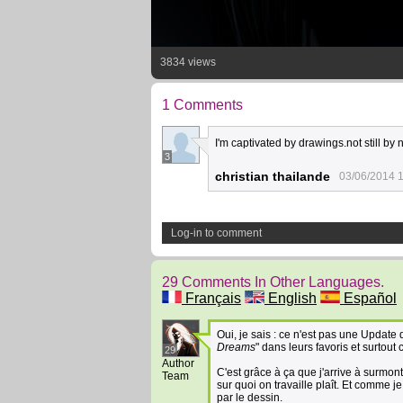
3834 views
1 Comments
I'm captivated by drawings.not still by n
3
christian thailande
03/06/2014 
Log-in to comment
29 Comments In Other Languages.
Français
English
Español
Oui, je sais : ce n'est pas une Update
Dreams
" dans leurs favoris et surtou
29
Author
C'est grâce à ça que j'arrive à surmon
Team
sur quoi on travaille plaît. Et comme 
par le dessin.