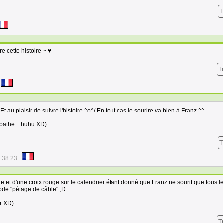
T
e cette histoire ~ ♥
T
Et au plaisir de suivre l'histoire ^o^/ En tout cas le sourire va bien à Franz ^^
pathe... huhu XD)
T
:38:23
he et d'une croix rouge sur le calendrier étant donné que Franz ne sourit que tous l
ode "pétage de câble" ;D
ir XD)
T