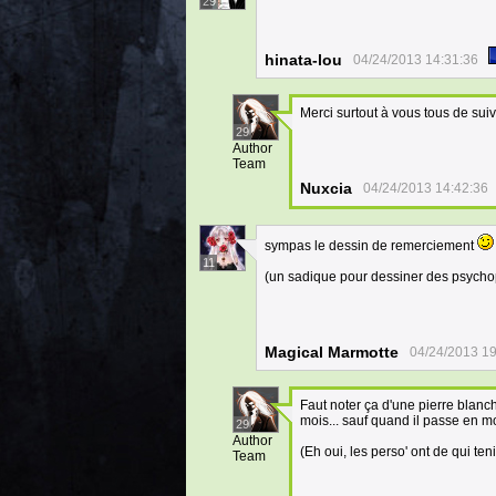
29
hinata-lou
04/24/2013 14:31:36
Merci surtout à vous tous de suivr
29
Author
Team
Nuxcia
04/24/2013 14:42:36
sympas le dessin de remerciement
11
(un sadique pour dessiner des psycho
Magical Marmotte
04/24/2013 19
Faut noter ça d'une pierre blanc
mois... sauf quand il passe en m
29
Author
(Eh oui, les perso' ont de qui ten
Team