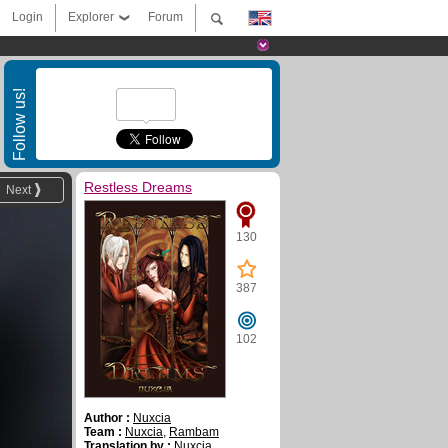
Login
Explorer
Forum
Follow us!
Restless Dreams
Next
130
387
102
Author :
Nuxcia
Team :
Nuxcia
,
Rambam
Translation by :
Nuxcia