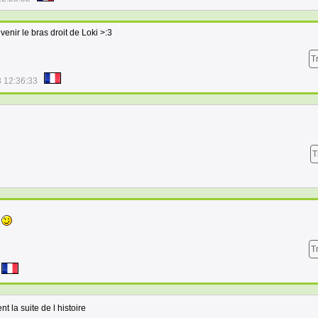
enir le bras droit de Loki >:3
T
 12:36:33
T
i
T
t la suite de l histoire