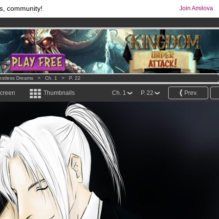
s, community!
Join Amilova
comics & mangas!
.
os
per month !
Get membership now
estless Dreams
>
Ch. 1
>
P. 22
screen
Thumbnails
Ch. 1
P. 22
Prev.