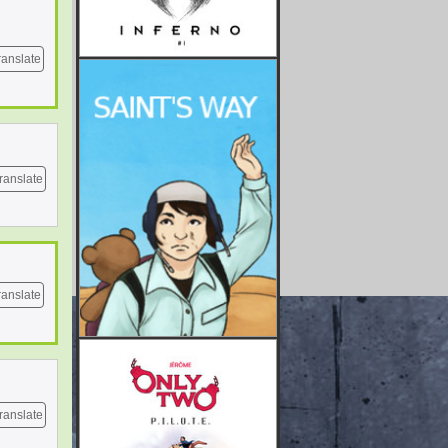
ranslate
ranslate
ranslate
ranslate