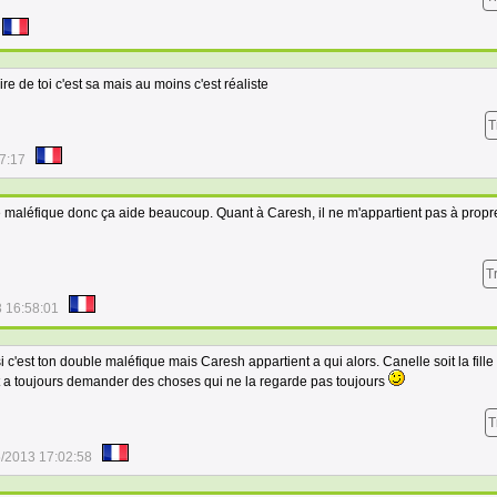
pire de toi c'est sa mais au moins c'est réaliste
T
7:17
 maléfique donc ça aide beaucoup. Quant à Caresh, il ne m'appartient pas à prop
T
 16:58:01
i c'est ton double maléfique mais Caresh appartient a qui alors. Canelle soit la fille 
t a toujours demander des choses qui ne la regarde pas toujours
T
/2013 17:02:58