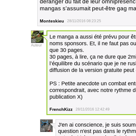
déranger du fait de leur omniprésence.
mangas s'assumait peut-être gag m
Monteskieu
28/11/2016 08:23:25
Le manga a aussi été prévu pour êtr
32
noms sponsors. Et, il ne faut pas oub
Auteur
que 30 pages.
30 pages, à lire, ça ne dure que 2mi
l’équilibre du scénario que je ne ru
diffusion de la version gratuite peut
PS : Petite anecdote un combat ent
correspondrait, avec notre rythme d
publication X)
FrenchKizz
28/11/2016 12:42:49
J'en ai conscience, je suis sou
16
question n'est pas dans le ryth