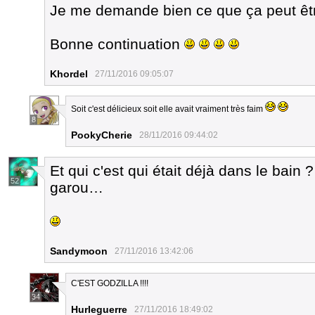
Je me demande bien ce que ça peut ê
Bonne continuation
Khordel
27/11/2016 09:05:07
Soit c'est délicieux soit elle avait vraiment très faim
8
PookyCherie
28/11/2016 09:44:02
Et qui c'est qui était déjà dans le bai
52
garou…
Sandymoon
27/11/2016 13:42:06
C'EST GODZILLA !!!!
34
Hurleguerre
27/11/2016 18:49:02