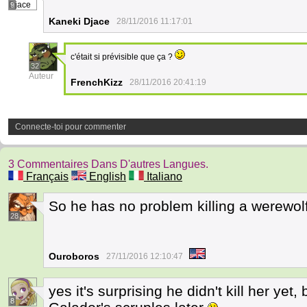
9
Kaneki Djace
28/11/2016 11:17:01
c'était si prévisible que ça ?
32
Auteur
FrenchKizz
28/11/2016 20:41:19
Connecte-toi pour commenter
3 Commentaires Dans D'autres Langues.
Français
English
Italiano
So he has no problem killing a werewo
28
Ouroboros
27/11/2016 12:10:47
yes it's surprising he didn't kill her yet
8