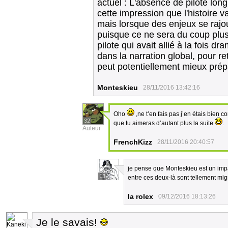
actuel : L'absence de pilote lon
cette impression que l'histoire va 
mais lorsque des enjeux se rajou
puisque ce ne sera du coup plus
pilote qui avait allié à la fois d
dans la narration global, pour r
peut potentiellement mieux prépa
Monteskieu
28/11/2016 13:42:16
Oho
,ne t’en fais pas j’en étais bien c
32
que tu aimeras d’autant plus la suite
.
Auteur
FrenchKizz
28/11/2016 20:40:57
je pense que Monteskieu est un imp
13
entre ces deux-là sont tellement mign
la rolex
09/12/2016 18:13:26
Je le savais!