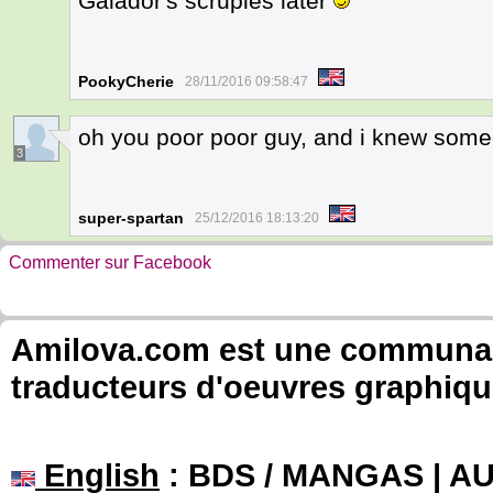
Galador's scruples later
PookyCherie
28/11/2016 09:58:47
oh you poor poor guy, and i knew some
3
super-spartan
25/12/2016 18:13:20
Commenter sur Facebook
Amilova.com est une communauté
traducteurs d'oeuvres graphiqu
English
: BDS / MANGAS | 