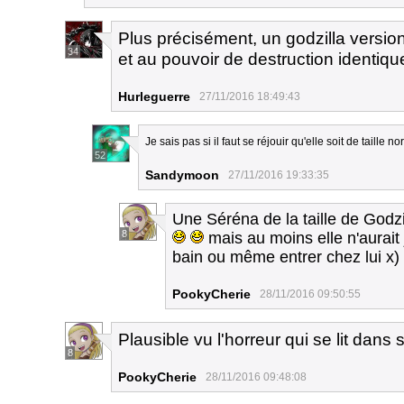
Plus précisément, un godzilla versio
34
et au pouvoir de destruction identiqu
Hurleguerre
27/11/2016 18:49:43
Je sais pas si il faut se réjouir qu'elle soit de taille 
52
Sandymoon
27/11/2016 19:33:35
Une Séréna de la taille de Godzi
8
mais au moins elle n'aurait
bain ou même entrer chez lui x)
PookyCherie
28/11/2016 09:50:55
Plausible vu l'horreur qui se lit dan
8
PookyCherie
28/11/2016 09:48:08