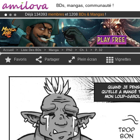
BDs, mangas, communauté !
Déjà 134393
membres
et 1208
BDs & Mangas
!
Abonnement premium: à partir de
3.95 euros
par mois !
Clique ici p
Le
Kickstarter Amilova est désormais lancé
!.
Accueil
>
Liste Des BDs
>
Manga
>
PNJ
>
Ch. 1
>
P. 32
Favoris
Partager
Plein écran
Vignettes