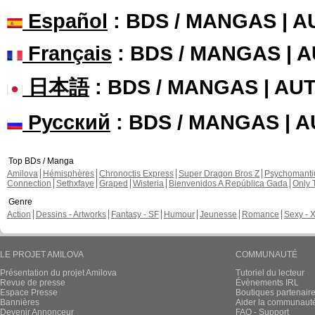
Español
: BDS / MANGAS | 
Français
: BDS / MANGAS | 
日本語
: BDS / MANGAS | A
Русский
: BDS / MANGAS | 
Top BDs / Manga
Amilova
Hémisphères
Chronoctis Express
Super Dragon Bros Z
Psychomant
Connection
Sethxfaye
Graped
Wisteria
Bienvenidos A República Gada
Only 
Genre
Action
Dessins - Artworks
Fantasy - SF
Humour
Jeunesse
Romance
Sexy - 
LE PROJET AMILOVA
COMMUNAUTÉ
Présentation du projet Amilova
Tutoriel du lecteur
Revue de presse
Évènements IRL
Espace Presse
Boutiques partenair
Bannières
Aider la communauté 
Devenir Annonceur
FAQ - Support