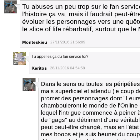
Tu abuses un peu trop sur le fan servic
16
l'histoire ça va, mais il faudrait peut-
évoluer les personnages vers une quêtes
le slice of life rébarbatif, surtout que 
Monteskieu
27/11/2016 21:56:09
Tu appelles ça du fan service toi?
27
Keritos
28/11/2016 04:54:58
Dans le sens ou toutes les péripétie
16
mais superficiel et attendu (le coup de 
promet des personnages dont "Leurs
chambouleront le monde de l'Online Ga
lequel l'intrigue commence à peiner 
de "gags" au détriment d'une véritabl
peut peut-être changé, mais en l'état
mes boobs et je suis beunet du coup