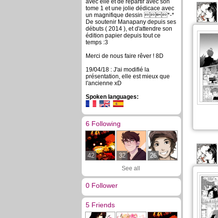
avec elle et de repartir avec son
tome 1 et une jolie dédicace avec
un magnifique dessin *-*
De soutenir Manapany depuis ses
débuts ( 2014 ), et d'attendre son
édition papier depuis tout ce
temps :3
Merci de nous faire rêver ! 8D
19/04/18 : J'ai modifié la
présentation, elle est mieux que
l'ancienne xD
Spoken languages:
6 Following
42
32
26
See all
0 Follower
5 Friends