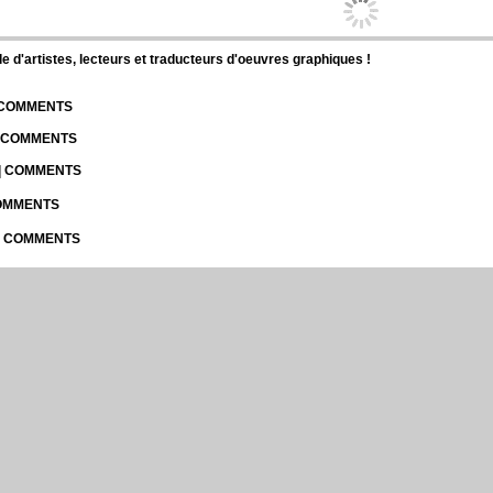
d'artistes, lecteurs et traducteurs d'oeuvres graphiques !
| COMMENTS
| COMMENTS
 | COMMENTS
COMMENTS
 | COMMENTS
r Dragon Bros Z
Psychomantium
Tokio Libido
Arkham Roots
The Heart Of Earth
th Y Bernadette
Edil
Leth Hate
Run 8
Coeur D'aigle
Wild
hildren's books
Romance
Sexy - XXX
Thriller
Yaoi - Boys love
THE COMMUNITY
THE AUT
Tutorial for the reader
Publish Y
Help the Community - Jobs & Internships
Publish an