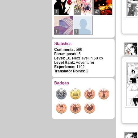
1
23
42
1
1
Statistics
Comments:
566
Forum posts:
5
Level:
16, Next level in 58 xp
Level Rank:
Adventurer
Experience:
1192
Translator Points:
2
Badges