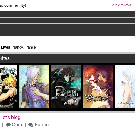
s, community!
Join Amilova
comics & mangas!
.
7
Lives:
Nancy, France
rites
iet's blog
t
Com.
Forum