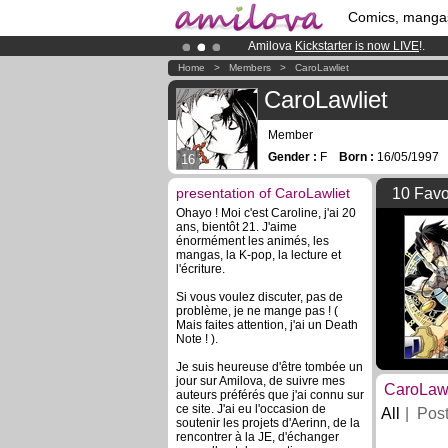
Comics, manga
Amilova
Kickstarter is now LIVE
!.
Already 100000
members
and 1000
Home
>
Members
>
CaroLawliet
CaroLawliet
Member
Gender :
F
Born :
16/05/199
16
presentation of CaroLawliet
10 Favo
Ohayo ! Moi c'est Caroline, j'ai 20
ans, bientôt 21. J'aime
énormément les animés, les
mangas, la K-pop, la lecture et
l'écriture.
Si vous voulez discuter, pas de
problème, je ne mange pas ! (
Mais faites attention, j'ai un Death
Note ! ).
Je suis heureuse d'être tombée un
jour sur Amilova, de suivre mes
CaroLawl
auteurs préférés que j'ai connu sur
ce site. J'ai eu l'occasion de
All
Pos
soutenir les projets d'Aerinn, de la
rencontrer à la JE, d'échanger