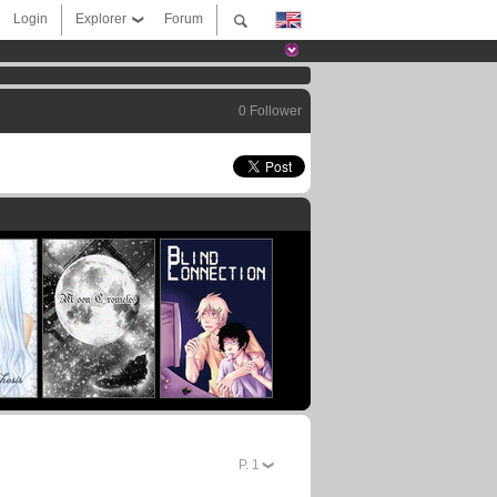
Login
Explorer
Forum
0 Follower
P.
1