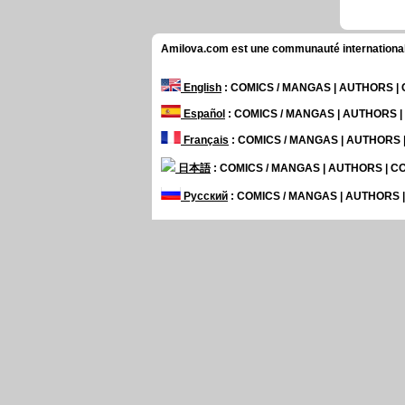
Amilova.com est une communauté internationale 
English
: COMICS / MANGAS | AUTHORS 
Español
: COMICS / MANGAS | AUTHORS 
Français
: COMICS / MANGAS | AUTHORS
日本語
: COMICS / MANGAS | AUTHORS | 
Русский
: COMICS / MANGAS | AUTHORS
Top comics
Amilova
Hemispheres
Chronoctis Express
Supe
Bienvenidos A República Gada
Only Two
Astaro
Genre
Action
Design - Artworks
Fantasy - SF
Humor
C
THE AMILOVA PROJECT
About the Amilova Project
Press Reviews