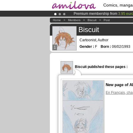
Comics, manga
Premium membership from
3.95 eur
Already 134393
members
and 1208
Home
>
Members
>
Biscuit
>
Post
Amilova
Kickstarter is now LIVE
!.
Biscuit
Cartoonist, Author
Gender :
F
Born :
06/02/1993
1
Biscuit published these pages :
New page of Al
En Français, cha