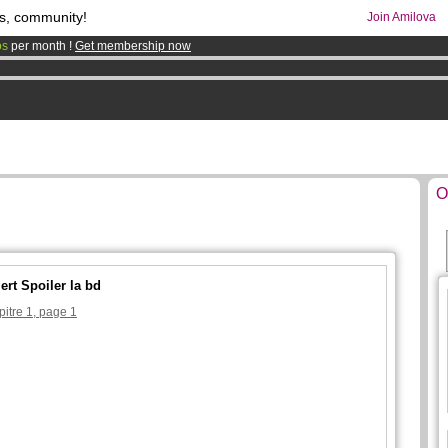
s, community!
Join Amilova
os
per month !
Get membership now
comics & mangas!
.
O
ert Spoiler la bd
pitre 1, page 1