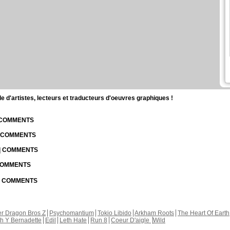
d'artistes, lecteurs et traducteurs d'oeuvres graphiques !
| COMMENTS
| COMMENTS
 | COMMENTS
 COMMENTS
 | COMMENTS
r Dragon Bros Z
Psychomantium
Tokio Libido
Arkham Roots
The Heart Of Earth
th Y Bernadette
Edil
Leth Hate
Run 8
Coeur D'aigle
Wild