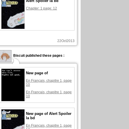
Alert Spoiler la bd
Chapter: 1 page: 12
22Oct2013
Biscuit published these pages :
New page of
En Français, chapitre 1, page
10
En Français, chapitre 1, page
10
New page of Alert Spoiler
la bd
En Français, chapitre 1, page