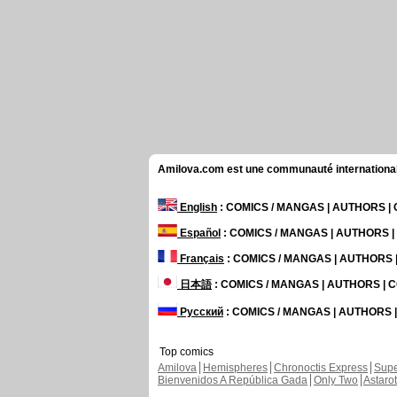
Amilova.com est une communauté internationale 
English
: COMICS / MANGAS | AUTHORS 
Español
: COMICS / MANGAS | AUTHORS 
Français
: COMICS / MANGAS | AUTHORS
日本語
: COMICS / MANGAS | AUTHORS |
Русский
: COMICS / MANGAS | AUTHORS
Top comics
Amilova
Hemispheres
Chronoctis Express
Supe
Bienvenidos A República Gada
Only Two
Astaro