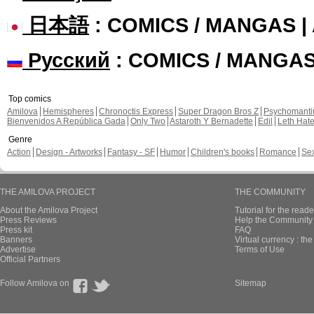
日本語
: COMICS / MANGAS 
Русский
: COMICS / MANGA
Top comics
Amilova
Hemispheres
Chronoctis Express
Super Dragon Bros Z
Psychomant
Bienvenidos A República Gada
Only Two
Astaroth Y Bernadette
Edil
Leth Hat
Genre
Action
Design - Artworks
Fantasy - SF
Humor
Children's books
Romance
Se
THE AMILOVA PROJECT
THE COMMUNITY
About the Amilova Project
Tutorial for the reade
Press Reviews
Help the Community 
Press kit
FAQ
Banners
Virtual currency : th
Advertise
Terms of Use
Official Partners
Follow Amilova on
Sitemap