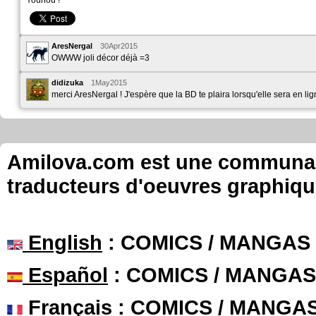
Youhou !
AresNergal
30Apr2015
OWWW joli décor déjà =3
didizuka
1May2015
merci AresNergal ! J'espère que la BD te plaira lorsqu'elle sera en lig
Amilova.com est une communauté
traducteurs d'oeuvres graphiqu
English
: COMICS / MANGAS
Español
: COMICS / MANGAS
Français
: COMICS / MANGA