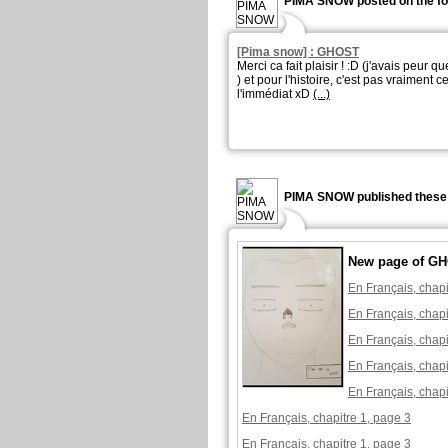
PIMA SNOW posted on the fo
[Pima snow] : GHOST
Merci ca fait plaisir ! :D (j'avais peur 
) et pour l'histoire, c'est pas vraiment 
l'immédiat xD
(...)
PIMA SNOW published these 
New page of G
En Français, chapi
En Français, chapi
En Français, chapi
En Français, chapi
En Français, chapi
En Français, chapitre 1, page 3
En Français, chapitre 1, page 3