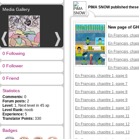
PIMA SNOW published these 
Media Gallery
New page of G
En Français, chapi
En Français, chapi
En Français, chapi
0 Following
En Français, chapi
0 Follower
En Français, chapi
En Français, chapitre 1, page 6
0 Friend
En Français, chapitre 1, page 7
Statistics
En Français, chapitre 1, page 8
Comments:
0
En Français, chapitre 1, page 9
Forum posts:
2
Level:
1, Next level in 45 xp
En Français, chapitre 1, page 10
Level Rank:
noob
Experience:
5
En Français, chapitre 1, page 11
Translator Points:
330
En Français, chapitre 1, page 12
Badges
En Français, chapitre 1, page 13