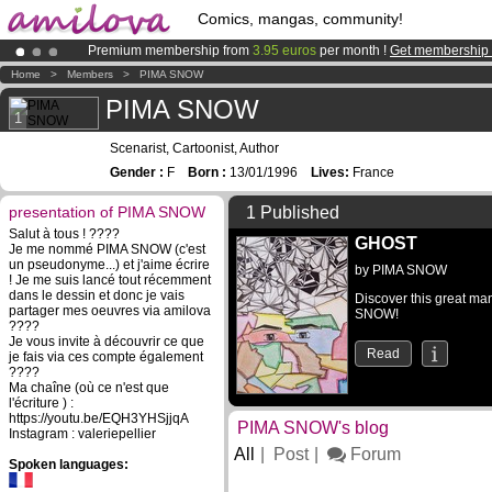
Comics, mangas, community!
Premium membership from
3.95 euros
per month !
Get membership
Amilova
Kickstarter is now LIVE
!.
Home
>
Members
>
PIMA SNOW
Already 134393
members
and 1208
comics & mangas!
.
PIMA SNOW
1
Scenarist, Cartoonist, Author
Gender :
F
Born :
13/01/1996
Lives:
France
presentation of PIMA SNOW
1 Published
Salut à tous ! ????
GHOST
Je me nommé PIMA SNOW (c'est
un pseudonyme...) et j'aime écrire
by
PIMA SNOW
! Je me suis lancé tout récemment
dans le dessin et donc je vais
Discover this great ma
partager mes oeuvres via amilova
SNOW!
????
Je vous invite à découvrir ce que
Read
je fais via ces compte également
????
Ma chaîne (où ce n'est que
l'écriture ) :
https://youtu.be/EQH3YHSjjqA
PIMA SNOW's blog
Instagram : valeriepellier
All
Post
Forum
Spoken languages: