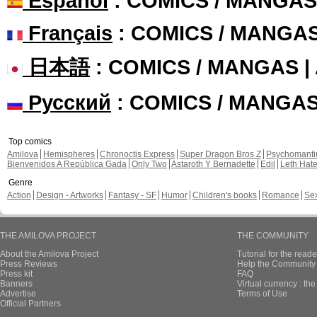
Español
: COMICS / MANGAS
Français
: COMICS / MANGA
日本語
: COMICS / MANGAS 
Русский
: COMICS / MANGA
Top comics
Amilova
Hemispheres
Chronoctis Express
Super Dragon Bros Z
Psychomant
Bienvenidos A República Gada
Only Two
Astaroth Y Bernadette
Edil
Leth Hat
Genre
Action
Design - Artworks
Fantasy - SF
Humor
Children's books
Romance
Se
THE AMILOVA PROJECT
THE COMMUNITY
About the Amilova Project
Tutorial for the reade
Press Reviews
Help the Community 
Press kit
FAQ
Banners
Virtual currency : th
Advertise
Terms of Use
Official Partners