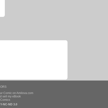
HORS
our Comic on Amilova.com
d sell my eBook
e Comics
Y-NC-ND 3.0