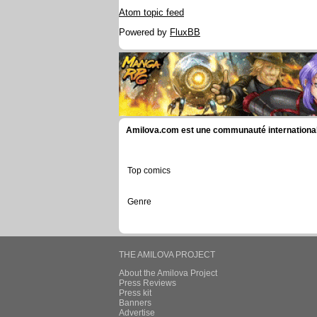
Atom topic feed
Powered by
FluxBB
Amilova.com est une communauté internationale 
Top comics
Genre
THE AMILOVA PROJECT
About the Amilova Project
Press Reviews
Press kit
Banners
Advertise