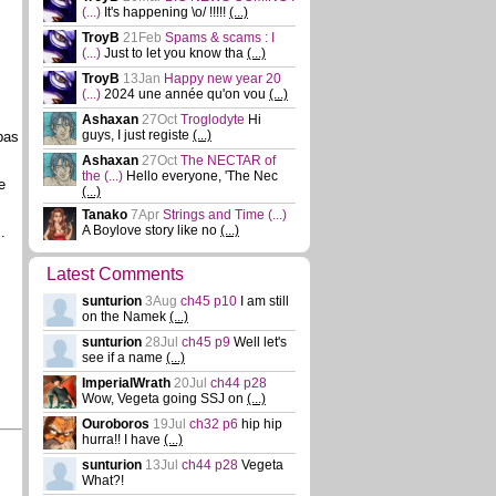
(...)
It's happening \o/ !!!!!
(...)
TroyB
21Feb
Spams & scams : I
(...)
Just to let you know tha
(...)
TroyB
13Jan
Happy new year 20
(...)
2024 une année qu'on vou
(...)
Ashaxan
27Oct
Troglodyte
Hi
guys, I just registe
(...)
pas
Ashaxan
27Oct
The NECTAR of
the
(...)
Hello everyone, 'The Nec
e
(...)
Tanako
7Apr
Strings and Time
(...)
A Boylove story like no
(...)
.
Latest Comments
sunturion
3Aug
ch45 p10
I am still
on the Namek
(...)
sunturion
28Jul
ch45 p9
Well let's
see if a name
(...)
ImperialWrath
20Jul
ch44 p28
Wow, Vegeta going SSJ on
(...)
Ouroboros
19Jul
ch32 p6
hip hip
hurra!! I have
(...)
sunturion
13Jul
ch44 p28
Vegeta
What?!