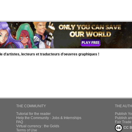
d'artistes, lecteurs et traducteurs d'oeuvres graphiques !
THE COMMUNITY
THE AUT
Tutorial for the reader
Publish Y
Help the Community - Jobs & Internships
Publish an
FAQ
Fair Trad
Virtual currency : the Golds
CC B
Terms of Use