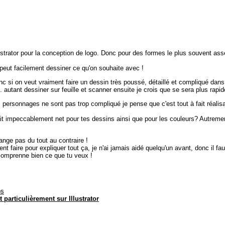
llustrator pour la conception de logo. Donc pour des formes le plus souvent as
n peut facilement dessiner ce qu'on souhaite avec !
onc si on veut vraiment faire un dessin très poussé, détaillé et compliqué dans
. autant dessiner sur feuille et scanner ensuite je crois que se sera plus rapid
s personnages ne sont pas trop compliqué je pense que c'est tout à fait réalis
trait impeccablement net pour tes dessins ainsi que pour les couleurs? Autreme
range pas du tout au contraire !
t faire pour expliquer tout ça, je n'ai jamais aidé quelqu'un avant, donc il fa
comprenne bien ce que tu veux !
os
 particulièrement sur Illustrator