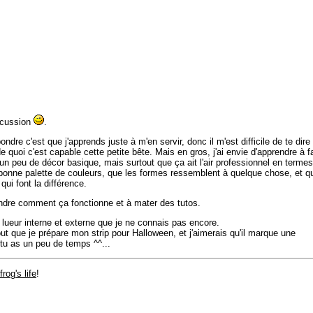
iscussion
.
ondre c'est que j'apprends juste à m'en servir, donc il m'est difficile de te dire
e quoi c'est capable cette petite bête. Mais en gros, j'ai envie d'apprendre à f
 peu de décor basique, mais surtout que ça ait l'air professionnel en terme
ne bonne palette de couleurs, que les formes ressemblent à quelque chose, et q
 qui font la différence.
ndre comment ça fonctionne et à mater des tutos.
e lueur interne et externe que je ne connais pas encore.
ut que je prépare mon strip pour Halloween, et j'aimerais qu'il marque une
 tu as un peu de temps ^^...
frog's life
!