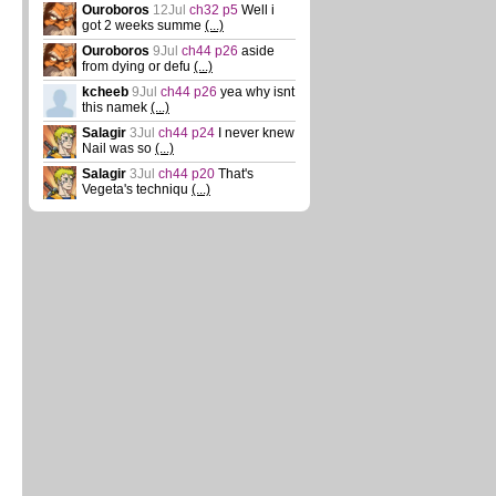
Ouroboros
12Jul
ch32 p5
Well i
got 2 weeks summe
(...)
Ouroboros
9Jul
ch44 p26
aside
from dying or defu
(...)
kcheeb
9Jul
ch44 p26
yea why isnt
this namek
(...)
Salagir
3Jul
ch44 p24
I never knew
Nail was so
(...)
Salagir
3Jul
ch44 p20
That's
Vegeta's techniqu
(...)