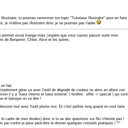
Illustrator, tu pourrais renommer ton topic "Tutoriaux Illustrator" pour en faire
, je n'utilise pas Illustrator donc je ne pourrais pas t'aider
 premier essai manga mais j’espère que vous saurez passer outre mon
s de Benjamin, Chloé, Alice et les autres.
en fait.
 simplement gérer ça avec l'outil de dégradé de couleur ou alors en allant voir
on il y a "lueur interne et lueur externe" ( fenêtre : effet -> special ) qui sont
e et basique on va dire !
essine tout avec l'outil plume moi. Et c'est parfois long quand on veut faire
 le cadre de mes études) donc si tu as des questions sur Illu' n'hésite pas !
is par contre je peux peut-être te donner quelques conseils pratiques ! ^^