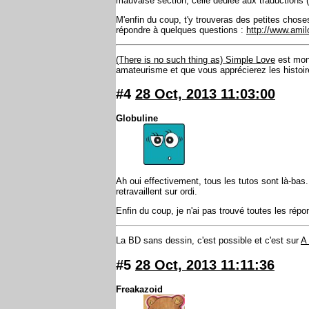
mauvaise section, celle dédiée aux traductions (
M'enfin du coup, t'y trouveras des petites chose
répondre à quelques questions :
http://www.ami
(There is no such thing as) Simple Love
est mon
amateurisme et que vous apprécierez les histoire
#4
28 Oct, 2013 11:03:00
Globuline
Ah oui effectivement, tous les tutos sont là-bas.
retravaillent sur ordi.
Enfin du coup, je n'ai pas trouvé toutes les rép
La BD sans dessin, c'est possible et c'est sur
A 
#5
28 Oct, 2013 11:11:36
Freakazoid