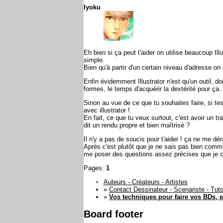
Iyoku
Eh bien si ça peut t'aider on utilise beaucoup I
simple.
Bien qu'à partir d'un certain niveau d'adresse o
Enfin évidemment Illustrator n'est qu'un outil, d
formes, le temps d'acquérir la dextérité pour ça..
Sinon au vue de ce que tu souhaites faire, si te
avec illustrator !
En fait, ce que tu veux surtout, c'est avoir un 
dit un rendu propre et bien maîtrisé ?
Il n'y a pas de soucis pour t'aider ! ça ne me dé
Après c'est plutôt que je ne sais pas bien commen
me poser des questions assez précises que je 
Pages:
1
Auteurs - Créateurs - Artistes
»
Contact Dessinateur - Scenariste - Tut
»
Vos techniques pour faire vos BDs, et
Board footer