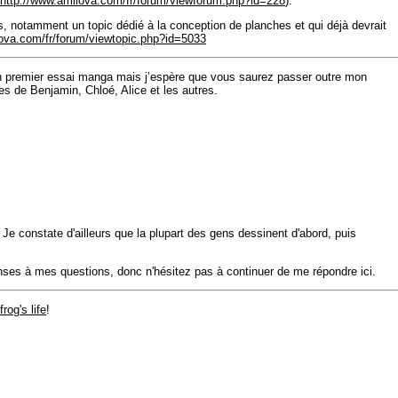
http://www.amilova.com/fr/forum/viewforum.php?id=228
).
s, notamment un topic dédié à la conception de planches et qui déjà devrait
lova.com/fr/forum/viewtopic.php?id=5033
 premier essai manga mais j’espère que vous saurez passer outre mon
s de Benjamin, Chloé, Alice et les autres.
 Je constate d'ailleurs que la plupart des gens dessinent d'abord, puis
onses à mes questions, donc n'hésitez pas à continuer de me répondre ici.
frog's life
!