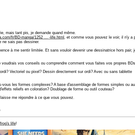
orie, mais tant pis, je demande quand même.
a.com/fr/BD-manga/1252 … -life.html
, et comme vous pouvez le voir, il n'y a 
e ne sais pas dessiner.
mence à me sentir limitée. Et sans vouloir devenir une dessinatrice hors pair, j
 je voudrais vos conseils ou comprendre comment vous faites vos propres BDs
ordi? Vectoriel ou pixel? Dessin directement sur ordi? Avec ou sans tablette
aites-vous les formes complexes? A base d'assemblage de formes simples ou au
d'effets reliefs en coloration? Doublage de forme ou outil couteau?
s laisse me répondre à ce que vous pouvez.
)
frog's life
!