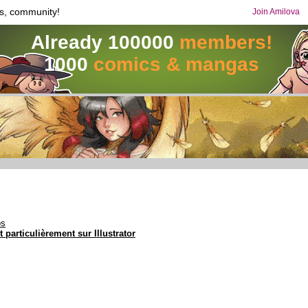
s, community!
Join Amilova
Already 100000
members!
1000
comics & mangas
os
 particulièrement sur Illustrator