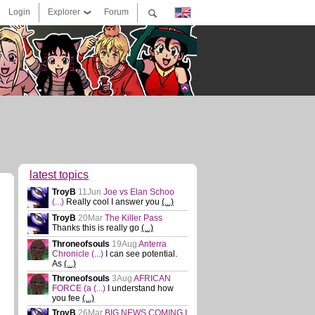
Login
Explorer
Forum
latest topics
TroyB
11Jun
Joe vs Elan Schoo
(...)
Really cool I answer you
(...)
TroyB
20Mar
The Killer Pass
Thanks this is really go
(...)
Throneofsouls
19Aug
Anterra
Chronicle
(...)
I can see potential.
As
(...)
Throneofsouls
3Aug
AFRICAN
FORCE (a
(...)
I understand how
you fee
(...)
TroyB
26Mar
BIG NEWS COMING I