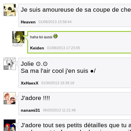
Je suis amoureuse de sa coupe de che
1
Heaven
01/08/2013 15:58:44
haha toi aussi
31
Author
Keiden
01/08/2013 17:23:05
Jolie ⊙.⊙
29
Sa ma l'air cool j'en suis ●/
XxHaexX
01/30/2013 16:39:18
J'adore !!!!
1
nanami31
06/20/2013 11:21:48
J'adore tout ses petits détailles que tu 
37