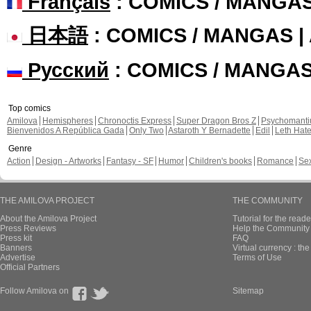
Français
: COMICS / MANGA
日本語
: COMICS / MANGAS 
Русский
: COMICS / MANGA
Top comics
Amilova
Hemispheres
Chronoctis Express
Super Dragon Bros Z
Psychomant
Bienvenidos A República Gada
Only Two
Astaroth Y Bernadette
Edil
Leth Hat
Genre
Action
Design - Artworks
Fantasy - SF
Humor
Children's books
Romance
Se
THE AMILOVA PROJECT
THE COMMUNITY
About the Amilova Project
Tutorial for the reade
Press Reviews
Help the Community 
Press kit
FAQ
Banners
Virtual currency : th
Advertise
Terms of Use
Official Partners
Follow Amilova on
Sitemap