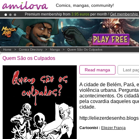
Comics, mangas, community!
Premium membership from
3.95 euros
per month !
Get membership
Amilova
Kickstarter is now LIVE
!.
Already 134393
members
and 1208
comics & mangas!
.
Home
>
Comics Directory
>
Manga
>
Quem São Os Culpados
Quem São os Culpados
Read manga
Last pa
A cidade de Belém, Pará, 
violência urbana. Pergunta
acontecimentos. Os cidadã
pela covardia daqueles qu
cidade.
http://eliezerdesenho.blog
Cartoonist :
Eliezer França