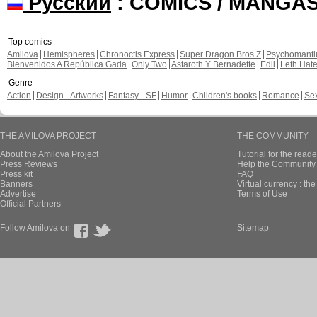
Русский
: COMICS / MANGA
Top comics
Amilova
Hemispheres
Chronoctis Express
Super Dragon Bros Z
Psychomant
Bienvenidos A República Gada
Only Two
Astaroth Y Bernadette
Edil
Leth Hat
Genre
Action
Design - Artworks
Fantasy - SF
Humor
Children's books
Romance
Se
THE AMILOVA PROJECT
THE COMMUNITY
About the Amilova Project
Tutorial for the reade
Press Reviews
Help the Community 
Press kit
FAQ
Banners
Virtual currency : th
Advertise
Terms of Use
Official Partners
Follow Amilova on
Sitemap