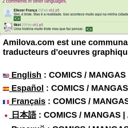
2 comments in other languages.
Eliezer França
20Feb
ch1 p5
Sim, é triste. Mas é a realidade. Isso acontece muito aqui na minha cidade
fikiri
20Feb
ch1 p5
Uma história muito triste mas que faz pensar...
Amilova.com est une communauté
traducteurs d'oeuvres graphiqu
English
: COMICS / MANGAS
Español
: COMICS / MANGAS
Français
: COMICS / MANGA
日本語
: COMICS / MANGAS 