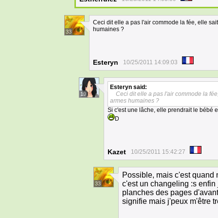
Ceci dit elle a pas l'air commode la fée, elle sa
humaines ?
33
Esteryn
10/25/2011 14:09:03
Esteryn
said:
Ceci dit elle a pas l'air commode la fée
19
armes humaines ?
Si c'est une lâche, elle prendrait le bébé 
D
Kazet
10/25/2011 15:42:27
Possible, mais c'est quand 
c'est un changeling :s enfin 
33
planches des pages d'avant 
signifie mais j'peux m'être t