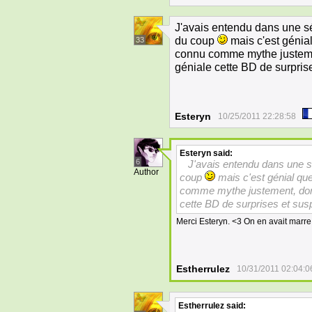
J'avais entendu dans une sé
du coup
mais c'est génial
33
connu comme mythe justem
géniale cette BD de surpri
Esteryn
10/25/2011 22:28:58
Esteryn
said:
6
J'avais entendu dans une sé
Author
coup
mais c'est génial qu
comme mythe justement, do
cette BD de surprises et su
Merci Esteryn. <3 On en avait marre
Estherrulez
10/31/2011 02:04:0
Estherrulez
said: