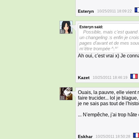
Esteryn
10/25/2011 18:09:22
Esteryn
said:
Possible, mais c'est quand 
19
un changeling :s enfin je croi
pages d'avant et de mes souve
m'être trompée ^.^'
Ah oui, c'est vrai x) Je con
Kazet
10/25/2011 18:46:19
Ouais, la pauvre, elle vient
faire trucider... lol je blague
31
je ne sais pas tout de l'his
... N'empêche, j'ai trop hâte
Eskhar
10/25/2011 18:50:28