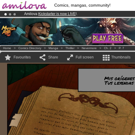
Comics, mangas, community!
Amilova
Kickstarter is now LIVE
!.
Premium membership from
3.95 euros
per month !
Get membership
Already 100000
members
and 1000
comics & mangas!
.
Home
>
Comics Directory
>
Manga
>
Thriller
>
Nevermore
>
Ch. 2
>
P. 7
Favourites
Share
Full screen
Thumbnails
Mis orígenes
Tus leyendas