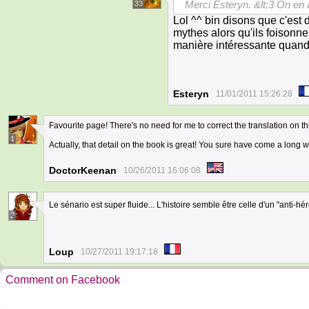
Merci Esteryn. &lt;3 On en 
33
Lol ^^ bin disons que c'est
mythes alors qu'ils foisonnen
manière intéressante quan
Esteryn
11/01/2011 15:26:28
Favourite page! There's no need for me to correct the translation on th
1
Actually, that detail on the book is great! You sure have come a long 
DoctorKeenan
10/26/2011 16:06:08
Le sénario est super fluide... L'histoire semble être celle d'un "anti-hér
2
Loup
10/27/2011 19:17:18
Comment on Facebook