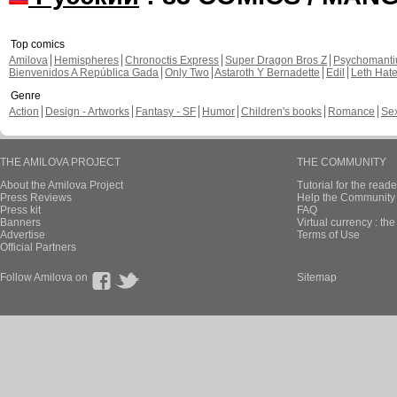
Top comics
Amilova
Hemispheres
Chronoctis Express
Super Dragon Bros Z
Psychomant
Bienvenidos A República Gada
Only Two
Astaroth Y Bernadette
Edil
Leth Hat
Genre
Action
Design - Artworks
Fantasy - SF
Humor
Children's books
Romance
Se
THE AMILOVA PROJECT
THE COMMUNITY
About the Amilova Project
Tutorial for the reade
Press Reviews
Help the Community 
Press kit
FAQ
Banners
Virtual currency : th
Advertise
Terms of Use
Official Partners
Follow Amilova on
Sitemap