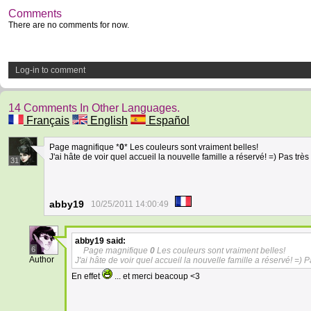
Comments
There are no comments for now.
Log-in to comment
14 Comments In Other Languages.
Français
English
Español
Page magnifique *
0
* Les couleurs sont vraiment belles!
J'ai hâte de voir quel accueil la nouvelle famille a réservé! =) Pas très 
31
abby19
10/25/2011 14:00:49
abby19
said:
6
Page magnifique
0
Les couleurs sont vraiment belles!
Author
J'ai hâte de voir quel accueil la nouvelle famille a réservé! =) P
En effet
... et merci beacoup <3