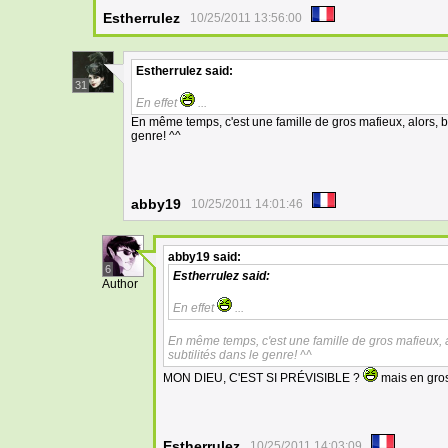
Estherrulez
10/25/2011 13:56:00
Estherrulez
said:
31
En effet
...
En même temps, c'est une famille de gros mafieux, alors, b
genre! ^^
abby19
10/25/2011 14:01:46
abby19
said:
6
Estherrulez
said:
Author
En effet
...
En même temps, c'est une famille de gros mafieux, a
subtilités dans le genre! ^^
MON DIEU, C'EST SI PRÉVISIBLE ?
mais en gros,
Estherrulez
10/25/2011 14:03:09