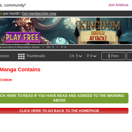
s, community!
Join Amilova
os
per month !
Get membership now
comics & mangas!
.
ienvenidos A República Gada
>
Ch. 5
>
P. 6
screen
Thumbnails
Ch. 5
P. 6
Prev.
 Manga Contains
Erotism
ICK HERE TO READ IF YOU HAVE READ AND AGREED TO THE WARNING
ABOVE
CLICK HERE TO GO BACK TO THE HOMEPAGE