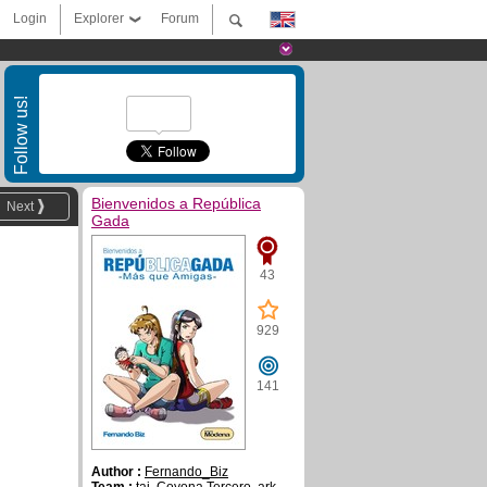
Login
Explorer
Forum
Follow us!
Bienvenidos a República
Next
Gada
43
929
141
Author :
Fernando_Biz