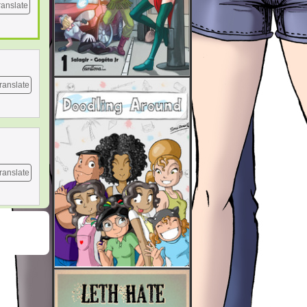
ranslate
ranslate
ranslate