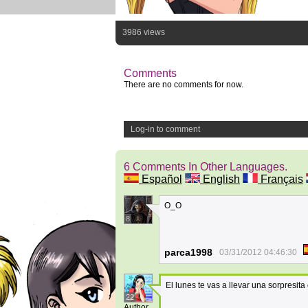
3986 views
Comments
There are no comments for now.
Log-in to comment
6 Comments In Other Languages.
Español
English
Français
O_O
8
parca1998
03/31/2012 04:46:30
El lunes te vas a llevar una sorpresit
22
Author