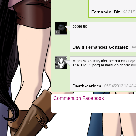
Fernando_Biz
03/31/2
pobre tio
17
David Fernandez Gonzalez
04
Mmm.No es muy fácil acertar en el ojo 
The_Big_O,porque menudo chorro duran
30
Death-carioca
05/14/2012 18:48:
Comment on Facebook