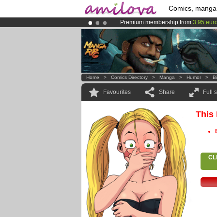
Comics, manga
Premium membership from
3.95 eur
Amilova
Kickstarter is now LIVE
!.
Already 134393
members
and 1208
Home
>
Comics Directory
>
Manga
>
Humor
>
B
Favourites
Share
Full 
This
CL