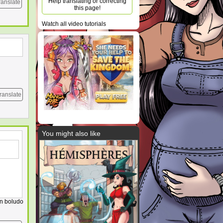
Help translating or correcting
ranslate
this page!
Watch all video tutorials
ranslate
You might also like
un boludo