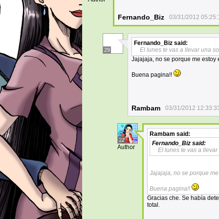
Fernando_Biz
03/31/2012 05:25:
Fernando_Biz
said:
El lunes te vas a llevar una 
29
Jajajaja, no se porque me estoy
Buena pagina!!
Rambam
03/31/2012 12:33:3
Rambam
said:
22
Fernando_Biz
said:
Author
El lunes te vas a llev
Jajajaja, no se porque m
Buena pagina!!
Gracias che. Se había dete
total.