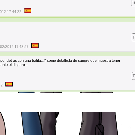
T
012 17:44:22
T
/02/2012 11:43:57
por detrás con una balita...Y como detalle,la de sangre que muestra tener
te el disparo...
T
42