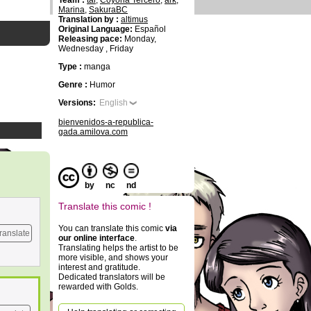
Team :
tai
,
Coyona Tercero
,
ark
,
Marina
,
SakuraBC
Translation by :
altimus
Original Language:
Español
Releasing pace:
Monday,
Wednesday , Friday
Type :
manga
Genre :
Humor
Versions:
English
bienvenidos-a-republica-
gada.amilova.com
by
nc
nd
Translate this comic !
You can translate this comic
via
ranslate
our online interface
.
Translating helps the artist to be
more visible, and shows your
interest and gratitude.
Dedicated translators will be
rewarded with Golds.