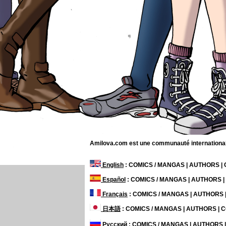
Amilova.com est une communauté internationale 
English
: COMICS / MANGAS | AUTHORS 
Español
: COMICS / MANGAS | AUTHORS 
Français
: COMICS / MANGAS | AUTHORS
日本語
: COMICS / MANGAS | AUTHORS |
Русский
: COMICS / MANGAS | AUTHORS