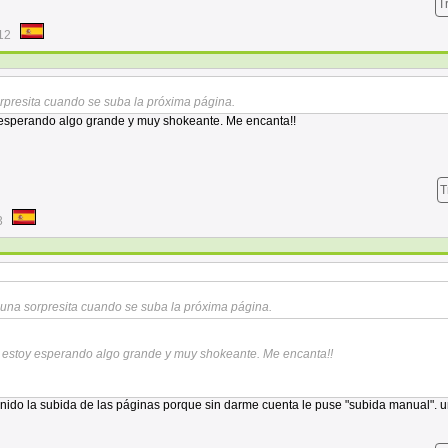
T
12
sorpresita cuando se suba la próxima página.
 esperando algo grande y muy shokeante. Me encanta!!
T
3
ar una sorpresita cuando se suba la próxima página.
e estoy esperando algo grande y muy shokeante. Me encanta!!
nido la subida de las páginas porque sin darme cuenta le puse "subida manual". 