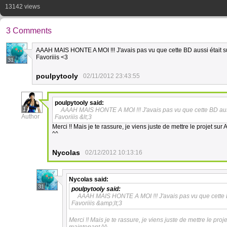
13142 views
3 Comments
AAAH MAIS HONTE A MOI !!! J'avais pas vu que cette BD aussi était sur
Favoriiis <3
31
poulpytooly
02/11/2012 23:43:55
poulpytooly
said:
1
AAAH MAIS HONTE A MOI !!! J'avais pas vu que cette BD aussi
Author
Favoriiis &lt;3
Merci !! Mais je te rassure, je viens juste de mettre le projet su
^^
Nycolas
02/12/2012 10:13:16
Nycolas
said:
31
poulpytooly
said:
AAAH MAIS HONTE A MOI !!! J'avais pas vu que cette BD
Favoriiis &amp;lt;3
Merci !! Mais je te rassure, je viens juste de mettre le pro