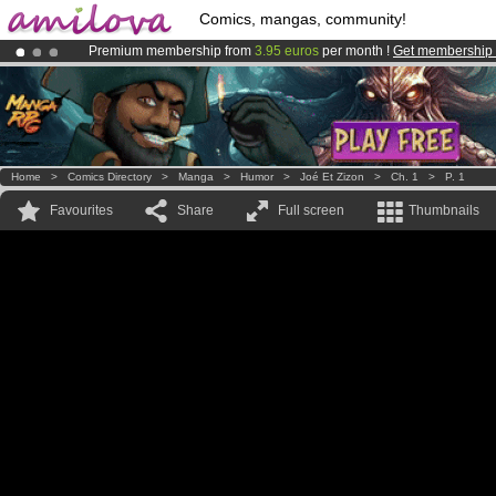
Comics, mangas, community!
Premium membership from
3.95 euros
per month !
Get membership
Already 134393
members
and 1208
comics & mangas!
.
Amilova
Kickstarter is now LIVE
!.
Home
>
Comics Directory
>
Manga
>
Humor
>
Joé Et Zizon
>
Ch. 1
>
P. 1
Favourites
Share
Full screen
Thumbnails