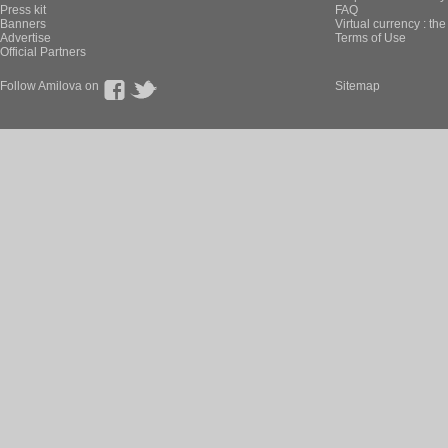
Press kit
FAQ
Banners
Virtual currency : th
Advertise
Terms of Use
Official Partners
Follow Amilova on
Sitemap