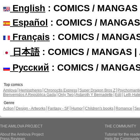
English
: COMICS / MANGAS
Español
: COMICS / MANGAS
Français
: COMICS / MANGA
日本語
: COMICS / MANGAS 
Русский
: COMICS / MANGA
Top comics
Amilova
Hemispheres
Chronoctis Express
Super Dragon Bros Z
Psychomant
Bienvenidos A República Gada
Only Two
Astaroth Y Bernadette
Edil
Leth Hat
Genre
Action
Design - Artworks
Fantasy - SF
Humor
Children's books
Romance
Se
THE AMILOVA PROJECT
THE COMMUNITY
About the Amilova Project
Tutorial for the reade
Press Reviews
Help the Community 