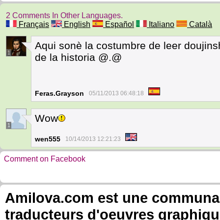
2 Comments In Other Languages.
Français
English
Español
Italiano
Català
Aqui sonè la costumbre de leer doujins
1
de la historia @.@
Feras.Grayson
05/11/2013 06:48:18
Wow
1
wen555
10/14/2013 12:21:23
Comment on Facebook
Amilova.com est une communauté
traducteurs d'oeuvres graphiqu