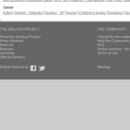
Bienvenidos A República Gada
Only Two
Astaroth Y Bernadette
Edil
Leth Hat
Genre
Action
Design - Artworks
Fantasy - SF
Humor
Children's books
Romance
Se
THE AMILOVA PROJECT
THE COMMUNITY
About the Amilova Project
Tutorial for the reade
Press Reviews
Help the Community 
Press kit
FAQ
Banners
Virtual currency : th
Advertise
Terms of Use
Official Partners
Follow Amilova on
Sitemap