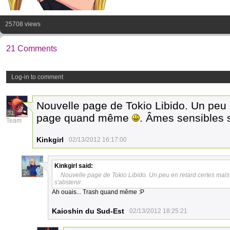
25708 views
21 Comments
Log-in to comment
Nouvelle page de Tokio Libido. Un peu 
31
page quand même
. Âmes sensibles s
Team
Kinkgirl
02/13/2012 16:17:00
Kinkgirl
said:
26
Nouvelle page de Tokio Libido. Un peu en retard certes m
s'abstenir.
Ah ouais... Trash quand même :P
Kaioshin du Sud-Est
02/13/2012 18:25:21