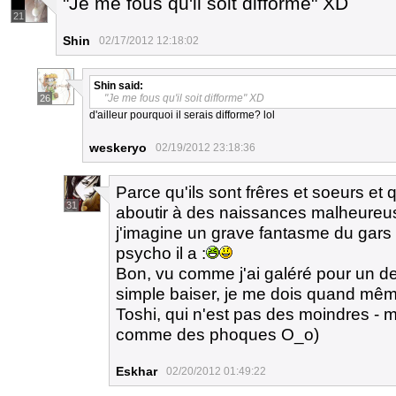
"Je me fous qu'il soit difforme" XD
21
Shin
02/17/2012 12:18:02
Shin
said:
"Je me fous qu'il soit difforme" XD
26
d'ailleur pourquoi il serais difforme? lol
weskeryo
02/19/2012 23:18:36
Parce qu'ils sont frêres et soeurs et
31
aboutir à des naissances malheureus
j'imagine un grave fantasme du gars p
psycho il a :
Bon, vu comme j'ai galéré pour un des
simple baiser, je me dois quand mêm
Toshi, qui n'est pas des moindres - 
comme des phoques O_o)
Eskhar
02/20/2012 01:49:22