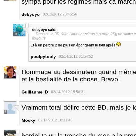
sympa pour les régimes mais ça march
debyoyo
02/13/2012 23:45:56
debyoyo
said:
Dans cette BD, faire l'amour reviens à perdre 2Kg de salive
31
toujours
Et à en perdre 2 de plus en épongeant le tout après
poulpytooly
02/14/2012 01:54:52
Hommage au dessinateur quand même, qu
3
et la bestialité de la chose. Bravo!
Guillaume_D
02/14/2012 15:58:31
Vraiment total délire cette BD, mais je k
6
Mocky
02/14/2012 18:21:46
bordel ta vu la tronche du mec a la pr