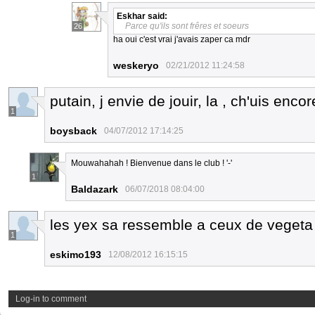
Eskhar
said:
Parce qu'ils sont frêres et soeurs
26
ha oui c'est vrai j'avais zaper ca mdr
weskeryo
02/21/2012 11:24:58
putain, j envie de jouir, la , ch'uis en
1
boysback
04/07/2012 17:14:25
Mouwahahah ! Bienvenue dans le club ! '-'
1
Baldazark
06/07/2018 08:04:00
les yex sa ressemble a ceux de vegeta
1
eskimo193
12/08/2012 16:15:15
Log-in to comment