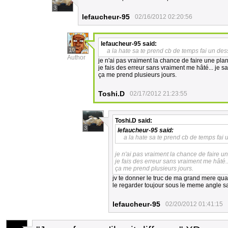
3
lefaucheur-95
02/16/2012 02:20:56
lefaucheur-95
said:
10
a la hate sa te prend cb de temps fai un de
Author
je n'ai pas vraiment la chance de faire une pla
je fais des erreur sans vraiment me hâté... je sa
ça me prend plusieurs jours.
Toshi.D
02/17/2012 21:23:55
Toshi.D
said:
3
lefaucheur-95
said:
a la hate sa te prend cb de temps fai
je n'ai pas vraiment la chance de faire u
je fais des erreur sans vraiment me hâté...
ça me prend plusieurs jours.
jv te donner le truc de ma grand mere quand
le regarder toujour sous le meme angle s
lefaucheur-95
02/20/2012 01:41:15