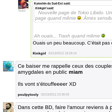
Kaioshin du Sud-Est
said:
31
Kinkgirl
said:
Team
Nouvelle page de Tokio Libido. Un
page quand même
. Âmes sensibl
Ah ouais... Trash quand même
Ouais un peu beaucoup. C'était pas 
Kinkgirl
02/13/2012 18:29:14
Ce baiser me rappelle ceux des couples
31
amygdales en public
miam
Ils vont s'étouffeeeer XD
poulpytooly
02/13/2012 23:36:55
Dans cette BD, faire l'amour reviens à 
35