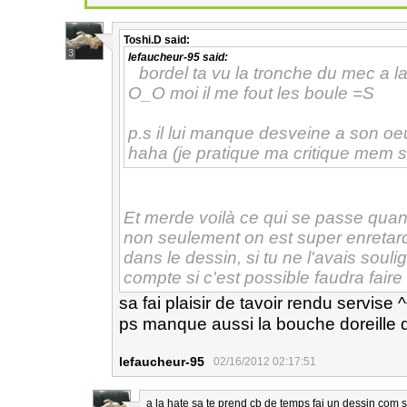
Toshi.D
said:
3
lefaucheur-95
said:
bordel ta vu la tronche du mec a l
O_O moi il me fout les boule =S
p.s il lui manque desveine a son oeu
haha (je pratique ma critique mem si 
Et merde voilà ce qui se passe quand
non seulement on est super enretard
dans le dessin, si tu ne l'avais sou
compte si c'est possible faudra faire
sa fai plaisir de tavoir rendu servise 
ps manque aussi la bouche doreille 
lefaucheur-95
02/16/2012 02:17:51
a la hate sa te prend cb de temps fai un dessin com