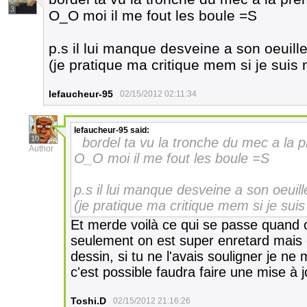
3
O_O moi il me fout les boule =S
p.s il lui manque desveine a son oeuill
(je pratique ma critique mem si je suis n
lefaucheur-95
02/15/2012 02:11:34
lefaucheur-95
said:
10
bordel ta vu la tronche du mec a la 
Author
O_O moi il me fout les boule =S
p.s il lui manque desveine a son oeuill
(je pratique ma critique mem si je suis 
Et merde voilà ce qui se passe quand o
seulement on est super enretard mais e
dessin, si tu ne l'avais souligner je n
c'est possible faudra faire une mise à j
Toshi.D
02/15/2012 21:16:26