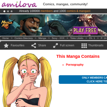
Comics, mangas, community!
Already 100000
members
and 1000
comics & mangas!
.
Amilova
Kickstarter is now LIVE
!.
Premium membership from
3.95 euros
per month !
Get membership
Home
>
Comics Directory
>
Manga
>
Sexy - XXX
>
Tokio Libido
>
Ch. 1
>
P. 14
Favourites
Share
Full screen
Thumbnails
This Manga Contains
Pornography
ONLY MEMBERS CA
CLICK HERE T