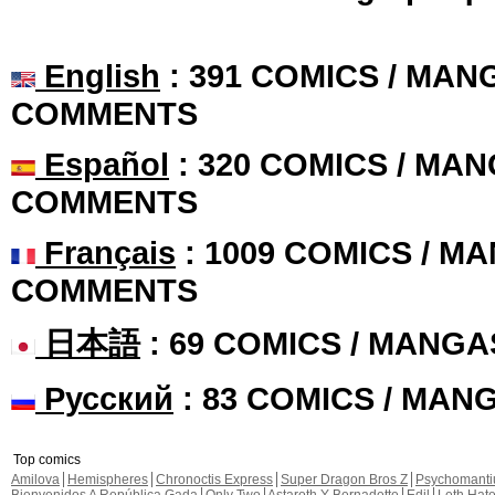
English
: 391 COMICS / MANG
COMMENTS
Español
: 320 COMICS / MAN
COMMENTS
Français
: 1009 COMICS / MA
COMMENTS
日本語
: 69 COMICS / MANGA
Русский
: 83 COMICS / MAN
Top comics
Amilova
Hemispheres
Chronoctis Express
Super Dragon Bros Z
Psychomant