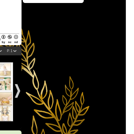
by
nc
nd
P. 1