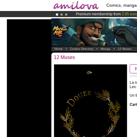
Comics, manga
Premium membership from
3.95 eur
Amilova
Kickstarter is now LIVE
!.
Already 134393
members
and 1208
Home
>
Comics Directory
>
Manga
>
12 Muses
12 Muses
La r
Les 
Un f
Cart