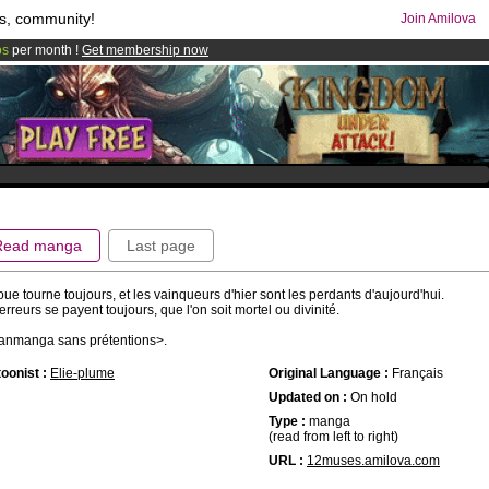
s, community!
Join Amilova
os
per month !
Get membership now
comics & mangas!
.
Read manga
Last page
oue tourne toujours, et les vainqueurs d'hier sont les perdants d'aujourd'hui.
erreurs se payent toujours, que l'on soit mortel ou divinité.
anmanga sans prétentions>.
oonist :
Elie-plume
Original Language :
Français
Updated on :
On hold
Type :
manga
(read from left to right)
URL :
12muses.amilova.com