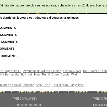
ai hâte d'en apprendre plus sur les nouveaux chevaliers et les 12 Muses. Bonne co
d'artistes, lecteurs et traducteurs d'oeuvres graphiques !
| COMMENTS
| COMMENTS
 | COMMENTS
 COMMENTS
 | COMMENTS
r Dragon Bros Z
Psychomantium
Tokio Libido
Arkham Roots
The Heart Of Earth
th Y Bernadette
Edil
Leth Hate
Run 8
Coeur D'aigle
Wild
hildren's books
Romance
Sexy - XXX
Thriller
Yaoi - Boys love
THE COMMUNITY
THE AUT
Tutorial for the reader
Publish Y