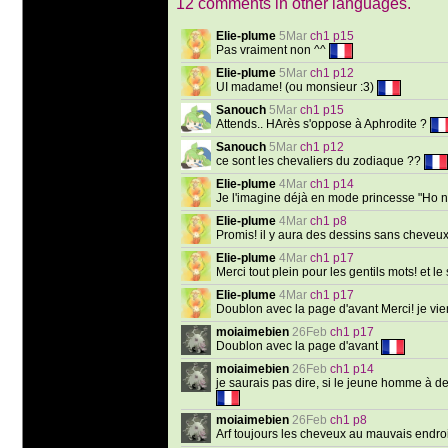
12 comments in other languages.
Elie-plume
5Mar
ch1 p15
Pas vraiment non ^^
Elie-plume
5Mar
ch1 p12
UI madame! (ou monsieur :3)
Sanouch
5Mar
ch1 p15
Attends.. HArès s'oppose à Aphrodite ?
Sanouch
5Mar
ch1 p12
ce sont les chevaliers du zodiaque ??
Elie-plume
4Mar
ch1 p14
Je l'imagine déjà en mode princesse "Ho no
Elie-plume
4Mar
ch1 p8
Promis! il y aura des dessins sans cheve
Elie-plume
4Mar
ch1 p17
Merci tout plein pour les gentils mots! et le
Elie-plume
4Mar
ch1 p17
Doublon avec la page d'avant Merci! je vie
moiaimebien
26Feb
ch1 p17
Doublon avec la page d'avant
moiaimebien
26Feb
ch1 p14
je saurais pas dire, si le jeune homme à d
moiaimebien
26Feb
ch1 p8
Arf toujours les cheveux au mauvais endroi