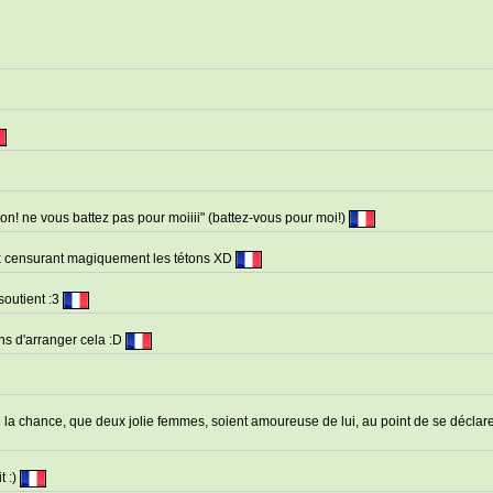
n! ne vous battez pas pour moiiii" (battez-vous pour moi!)
ux censurant magiquement les tétons XD
 soutient :3
ns d'arranger cela :D
e la chance, que deux jolie femmes, soient amoureuse de lui, au point de se déclar
t :)