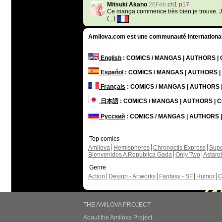
Mitsuki Akano
26Feb
ch1 p17
Ce manga commence très bien je trouve. J'
(...)
Amilova.com est une communauté internationale 
English
: COMICS / MANGAS | AUTHORS 
Español
: COMICS / MANGAS | AUTHORS 
Français
: COMICS / MANGAS | AUTHORS
日本語
: COMICS / MANGAS | AUTHORS |
Русский
: COMICS / MANGAS | AUTHORS
Top comics
Amilova
Hemispheres
Chronoctis Express
Supe
Bienvenidos A República Gada
Only Two
Astaro
Genre
Action
Design - Artworks
Fantasy - SF
Humor
C
THE AMILOVA PROJECT
About the Amilova Project