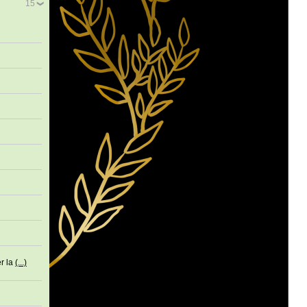
15
er la
(...)