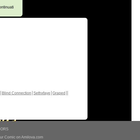
ntinuati
Blind Connection
Sethxfaye
Graped
HORS
our Comic on Amilova.com