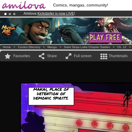
Comics, mangas, community!
Amilova
Kickstarter is now LIVE
!.
Already 134393
members
and 1208
comics & mangas!
.
Premium membership from
3.95 euros
per month !
Get membership
Home
>
Comics Directory
>
Manga
>
Saint Seiya Lakis Chapter Gaiden
>
Ch. 12
Favourites
Share
Full screen
Thumbnails
makai, place of
detention of
demonic spirits.