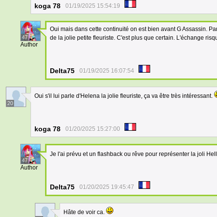
koga 78
01/19/2025 15:54:19
Oui mais dans cette continuité on est bien avant G Assassin. Par c
47
de la jolie petite fleuriste. C'est plus que certain. L'échange ris
Author
Delta75
01/19/2025 16:07:54
Oui s'il lui parle d'Helena la jolie fleuriste, ça va être très intéressant.
20
koga 78
01/20/2025 15:27:00
Je l'ai prévu et un flashback ou rêve pour représenter la joli Hel
47
Author
Delta75
01/20/2025 19:45:47
Hâte de voir ca.