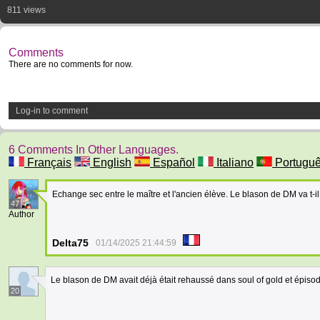
811 views
Comments
There are no comments for now.
Log-in to comment
6 Comments In Other Languages.
Français
English
Español
Italiano
Portugu
Echange sec entre le maître et l'ancien élève. Le blason de DM va t-i
47
Author
Delta75
01/14/2025 21:44:59
Le blason de DM avait déjà était rehaussé dans soul of gold et épisod
20