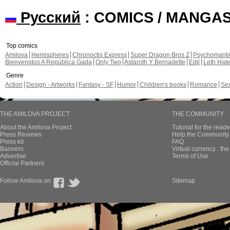
Русский
: COMICS / MANGA
Top comics
Amilova
Hemispheres
Chronoctis Express
Super Dragon Bros Z
Psychomant
Bienvenidos A República Gada
Only Two
Astaroth Y Bernadette
Edil
Leth Hat
Genre
Action
Design - Artworks
Fantasy - SF
Humor
Children's books
Romance
Se
THE AMILOVA PROJECT
THE COMMUNITY
About the Amilova Project
Tutorial for the reade
Press Reviews
Help the Community 
Press kit
FAQ
Banners
Virtual currency : th
Advertise
Terms of Use
Official Partners
Follow Amilova on
Sitemap