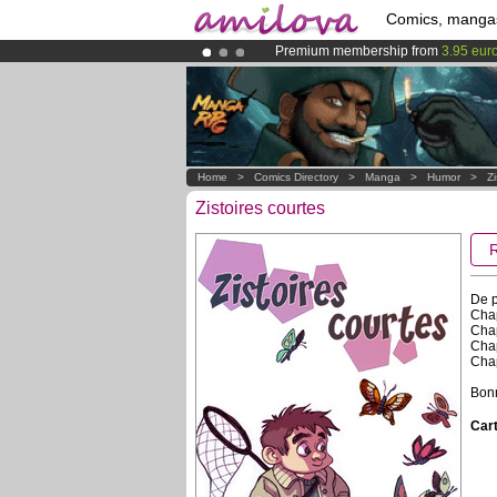
Comics, manga
Premium membership from
3.95 eur
Already 134393
members
and 1208
Amilova
Kickstarter is now LIVE
!.
Home
>
Comics Directory
>
Manga
>
Humor
>
Z
Zistoires courtes
De p
Chap
Chap
Chap
Chap
Bonn
Cart