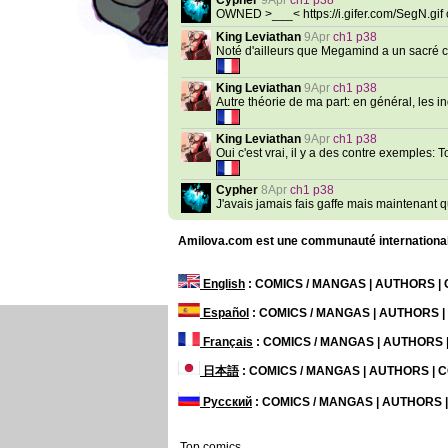
Cypher
9Apr
ch1 p38
OWNED >___< https://i.gifer.com/SegN.gif
King Leviathan
9Apr
ch1 p38
Noté d'ailleurs que Megamind a un sacré c
King Leviathan
9Apr
ch1 p38
Autre théorie de ma part: en général, les
King Leviathan
9Apr
ch1 p38
Oui c'est vrai, il y a des contre exemples:
Cypher
8Apr
ch1 p38
J'avais jamais fais gaffe mais maintenant qu
Amilova.com est une communauté internationale 
English
: COMICS / MANGAS | AUTHORS 
Español
: COMICS / MANGAS | AUTHORS 
Français
: COMICS / MANGAS | AUTHORS
日本語
: COMICS / MANGAS | AUTHORS |
Русский
: COMICS / MANGAS | AUTHORS
Top comics