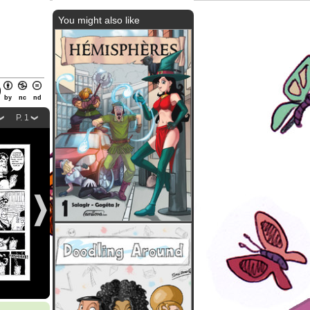
You might also like
by
nc
nd
P. 1