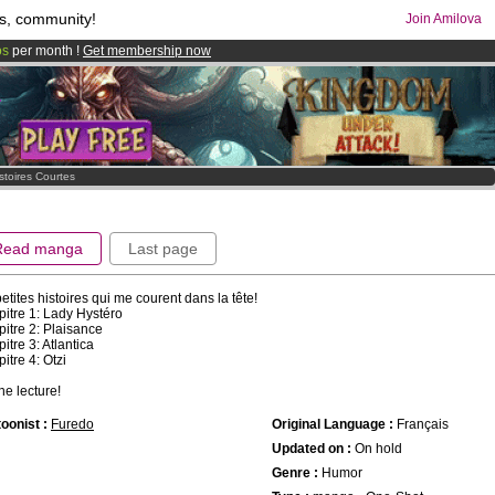
s, community!
Join Amilova
os
per month !
Get membership now
comics & mangas!
.
istoires Courtes
Read manga
Last page
etites histoires qui me courent dans la tête!
itre 1: Lady Hystéro
itre 2: Plaisance
itre 3: Atlantica
itre 4: Otzi
e lecture!
oonist :
Furedo
Original Language :
Français
Updated on :
On hold
Genre :
Humor