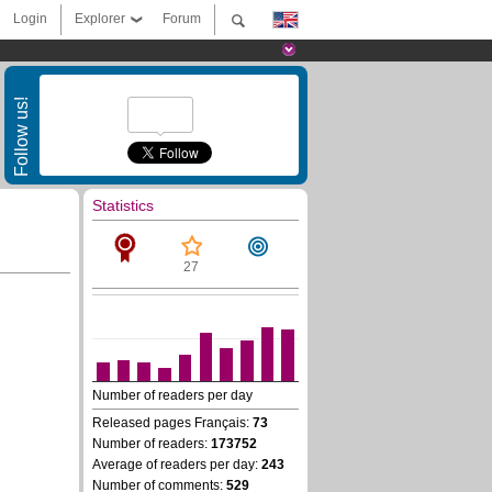
Login
Explorer
Forum
Follow us!
Statistics
27
Number of readers per day
Released pages Français:
73
Number of readers:
173752
Average of readers per day:
243
Number of comments:
529