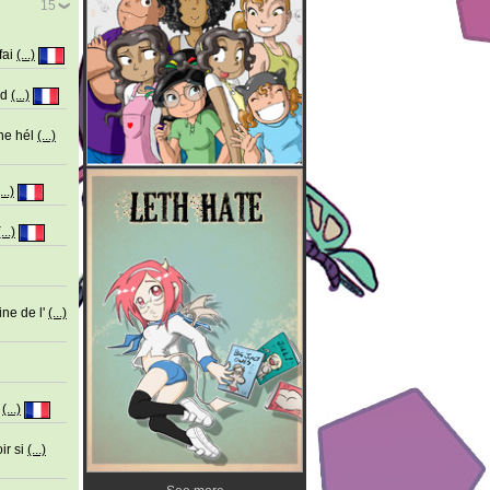
15
fai
(...)
 d
(...)
ène hél
(...)
...)
(...)
ne de l'
(...)
'
(...)
ir si
(...)