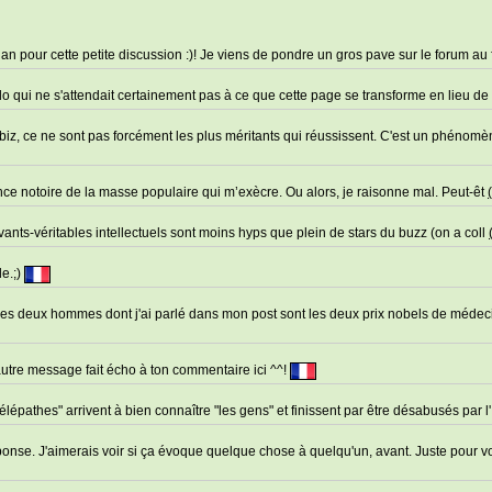
n pour cette petite discussion :)! Je viens de pondre un gros pave sur le forum au 
edo qui ne s'attendait certainement pas à ce que cette page se transforme en lieu de
biz, ce ne sont pas forcément les plus méritants qui réussissent. C'est un phénom
érence notoire de la masse populaire qui m’exècre. Ou alors, je raisonne mal. Peut-êt
(
savants-véritables intellectuels sont moins hyps que plein de stars du buzz (on a coll
de.;)
les deux hommes dont j'ai parlé dans mon post sont les deux prix nobels de médeci
utre message fait écho à ton commentaire ici ^^!
élépathes" arrivent à bien connaître "les gens" et finissent par être désabusés par l
onse. J'aimerais voir si ça évoque quelque chose à quelqu'un, avant. Juste pour vo