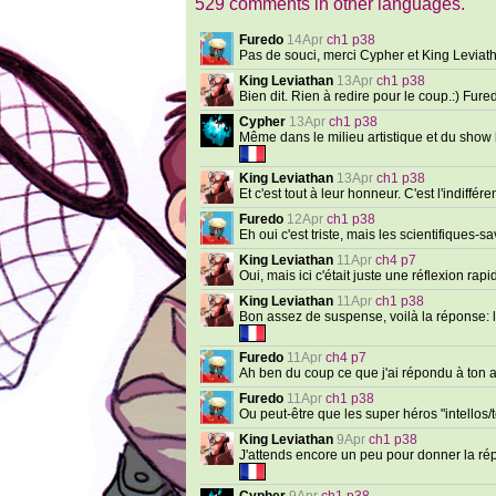
529 comments in other languages.
Furedo
14Apr
ch1 p38
Pas de souci, merci Cypher et King Leviatha
King Leviathan
13Apr
ch1 p38
Bien dit. Rien à redire pour le coup.:) Fur
Cypher
13Apr
ch1 p38
Même dans le milieu artistique et du show 
King Leviathan
13Apr
ch1 p38
Et c'est tout à leur honneur. C'est l'indiff
Furedo
12Apr
ch1 p38
Eh oui c'est triste, mais les scientifiques-
King Leviathan
11Apr
ch4 p7
Oui, mais ici c'était juste une réflexion rapi
King Leviathan
11Apr
ch1 p38
Bon assez de suspense, voilà la réponse: 
Furedo
11Apr
ch4 p7
Ah ben du coup ce que j'ai répondu à ton a
Furedo
11Apr
ch1 p38
Ou peut-être que les super héros "intellos/t
King Leviathan
9Apr
ch1 p38
J'attends encore un peu pour donner la rép