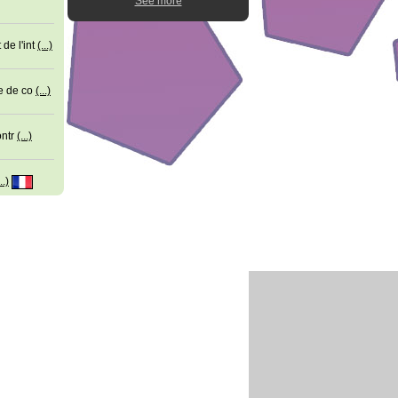
See more
de l'int
(...)
me de co
(...)
ontr
(...)
..)