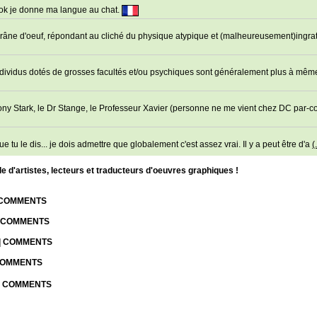
 ok je donne ma langue au chat.
râne d'oeuf, répondant au cliché du physique atypique et (malheureusement)ingrat 
 individus dotés de grosses facultés et/ou psychiques sont généralement plus à mê
 Tony Stark, le Dr Stange, le Professeur Xavier (personne ne me vient chez DC par-c
e tu le dis... je dois admettre que globalement c'est assez vrai. Il y a peut être d'a
(.
d'artistes, lecteurs et traducteurs d'oeuvres graphiques !
| COMMENTS
| COMMENTS
 | COMMENTS
 COMMENTS
 | COMMENTS