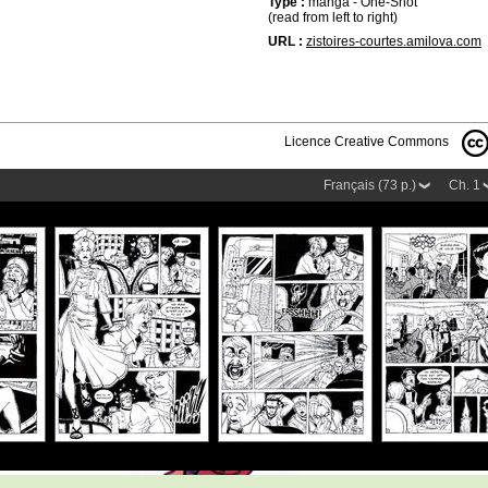
Type :
manga - One-Shot
(read from left to right)
URL :
zistoires-courtes.amilova.com
Licence Creative Commons
Français (73 p.)
Ch. 1