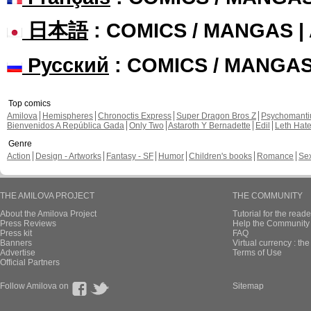
日本語
: COMICS / MANGAS 
Русский
: COMICS / MANGA
Top comics
Amilova
Hemispheres
Chronoctis Express
Super Dragon Bros Z
Psychomant
Bienvenidos A República Gada
Only Two
Astaroth Y Bernadette
Edil
Leth Hat
Genre
Action
Design - Artworks
Fantasy - SF
Humor
Children's books
Romance
Se
THE AMILOVA PROJECT
THE COMMUNITY
About the Amilova Project
Tutorial for the reade
Press Reviews
Help the Community 
Press kit
FAQ
Banners
Virtual currency : th
Advertise
Terms of Use
Official Partners
Follow Amilova on
Sitemap