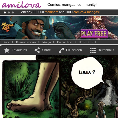
Comics, mangas, community!
Already 100000
members
and 1000
comics & mangas!
.
Premium membership from
3.95 euros
per month !
Get membership
Amilova
Kickstarter is now LIVE
!.
Home
>
Comics Directory
>
Manga
>
Green Slave
>
Ch. 2
>
P. 1
Favourites
Share
Full screen
Thumbnails