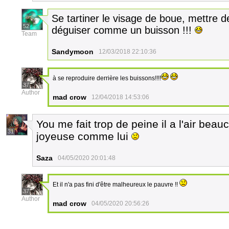
Se tartiner le visage de boue, mettre d
52
déguiser comme un buisson !!!
Team
Sandymoon
12/03/2018 22:10:36
à se reproduire derrière les buissons!!!!
37
Author
mad crow
12/04/2018 14:53:06
You me fait trop de peine il a l'air bea
31
joyeuse comme lui
Saza
04/05/2020 20:01:48
Et il n'a pas fini d'être malheureux le pauvre !!
37
Author
mad crow
04/05/2020 20:56:26