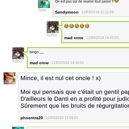
On est pas sûr de vouloir tout savoir !!
52
Team
Sandymoon
12/03/2018 22:11:59
37
Author
mad crow
12/04/2018 14:45:03
bingo ,,,,,
37
Author
mad crow
12/03/2018 14:10:01
Mince, il est nul cet oncle ! x)
39
Moi qui pensais que c'était un gentil papi 
D'ailleurs le Danti en a profité pour j
Sûrement que les bruits de régurgitation 
phoentra20
12/03/2018 15:59:01