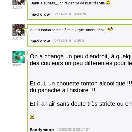
37
Danti le suivrait,,,, on revient là dessus très vite
Author
mad crow
12/03/2018 14:03:28
ouais! tonton semble être du style "oncle idéal!!! "
37
Author
mad crow
12/03/2018 14:05:01
On a changé un peu d'endroit, à quelqu
52
des couleurs un peu différentes pour l
Team
Et oui, un chouette tonton alcoolique !!
du panache à l'histoire !!!
Et il a l'air sans doute très stricte ou 
Sandymoon
12/03/2018 22:17:07