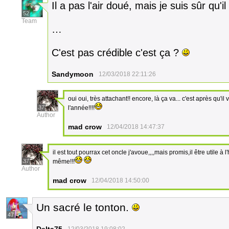
Il a pas l'air doué, mais je suis sûr qu'
52
Team
…
C'est pas crédible c'est ça ?
Sandymoon
12/03/2018 22:11:26
oui oui, très attachant!! encore, là ça va... c'est après qu'i
37
l'année!!!!
Author
mad crow
12/04/2018 14:47:37
il est tout pourrax cet oncle j'avoue,,,,mais promis,il être utile à
37
même!!!
Author
mad crow
12/04/2018 14:50:00
Un sacré le tonton.
47