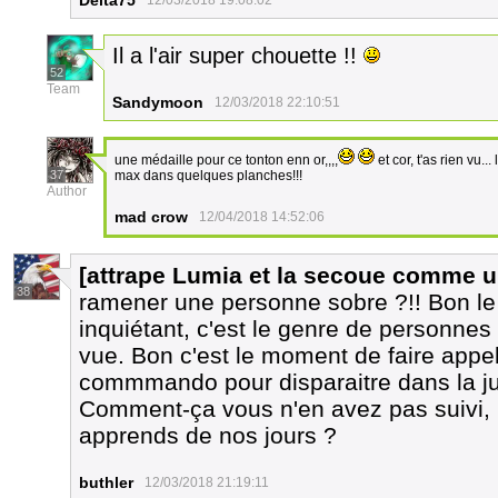
Delta75
12/03/2018 19:08:02
Il a l'air super chouette !!
52
Team
Sandymoon
12/03/2018 22:10:51
une médaille pour ce tonton enn or,,,,
et cor, t'as rien vu..
37
max dans quelques planches!!!
Author
mad crow
12/04/2018 14:52:06
[attrape Lumia et la secoue comme u
38
ramener une personne sobre ?!! Bon le D
inquiétant, c'est le genre de personnes
vue. Bon c'est le moment de faire appe
commmando pour disparaitre dans la jun
Comment-ça vous n'en avez pas suivi, 
apprends de nos jours ?
buthler
12/03/2018 21:19:11