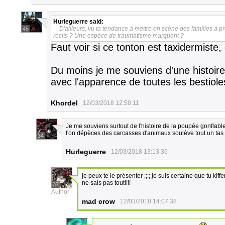
Hurleguerre
said:
D'ailleurs, vu ta tendance à mettre en scène des familles à pr
45
récits ? Une espèce de traumatisme marquant ?
Faut voir si ce tonton est taxidermiste,
Du moins je me souviens d'une histoir
avec l'apparence de toutes les bestioles
Khordel
12/03/2018 12:58:11
Je me souviens surtout de l'histoire de la poupée gonflabl
l'on dépèces des carcasses d'animaux soulève tout un tas 
34
Hurleguerre
12/03/2018 13:13:36
je peux te le présenter ;;;; je suis certaine que tu k
ne sais pas tout!!!!
37
Author
mad crow
12/03/2018 14:07:38