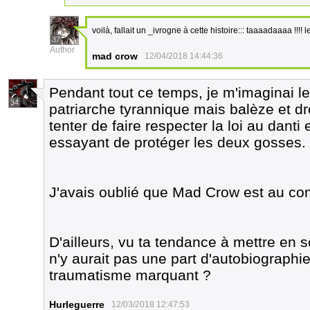
voilà, fallait un _ivrogne à cette histoire::: taaaadaaaa !!!! l
37
Author
mad crow
12/04/2018 14:44:36
Pendant tout ce temps, je m'imaginai 
34
patriarche tyrannique mais balèze et dro
tenter de faire respecter la loi au danti
essayant de protéger les deux gosses.
J'avais oublié que Mad Crow est au c
D'ailleurs, vu ta tendance à mettre en s
n'y aurait pas une part d'autobiographi
traumatisme marquant ?
Hurleguerre
12/03/2018 12:47:53