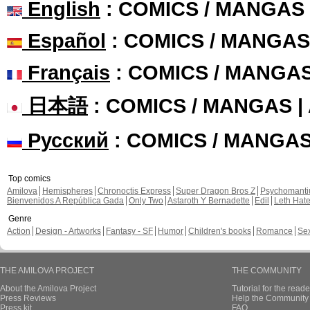
English
: COMICS / MANGAS
Español
: COMICS / MANGAS
Français
: COMICS / MANGA
日本語
: COMICS / MANGAS 
Русский
: COMICS / MANGA
Top comics
Amilova
Hemispheres
Chronoctis Express
Super Dragon Bros Z
Psychomant
Bienvenidos A República Gada
Only Two
Astaroth Y Bernadette
Edil
Leth Hat
Genre
Action
Design - Artworks
Fantasy - SF
Humor
Children's books
Romance
Se
THE AMILOVA PROJECT
THE COMMUNITY
About the Amilova Project
Tutorial for the reade
Press Reviews
Help the Community 
Press kit
FAQ