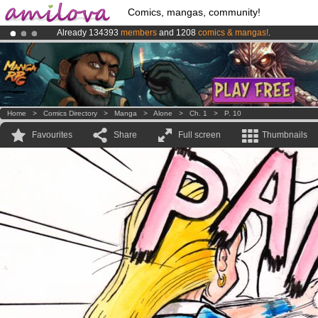
Comics, mangas, community!
Already 134393
members
and 1208
comics & mangas!
.
Premium membership from
3.95 euros
per month !
Get membership
Amilova
Kickstarter is now LIVE
!.
Home
>
Comics Directory
>
Manga
>
Alone
>
Ch. 1
>
P. 10
Favourites
Share
Full screen
Thumbnails