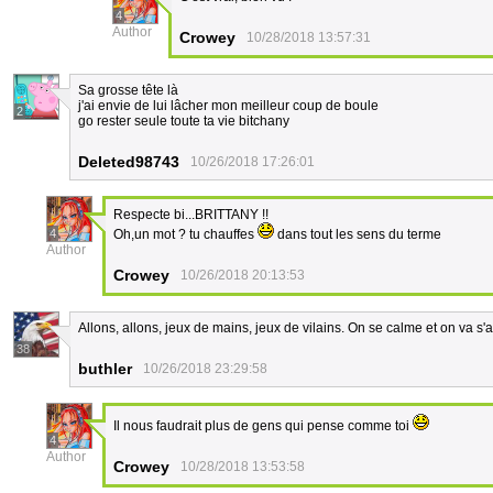
4
Author
Crowey
10/28/2018 13:57:31
Sa grosse tête là
j'ai envie de lui lâcher mon meilleur coup de boule
2
go rester seule toute ta vie bitchany
Deleted98743
10/26/2018 17:26:01
Respecte bi...BRITTANY !!
4
Oh,un mot ? tu chauffes
dans tout les sens du terme
Author
Crowey
10/26/2018 20:13:53
Allons, allons, jeux de mains, jeux de vilains. On se calme et on va s
38
buthler
10/26/2018 23:29:58
Il nous faudrait plus de gens qui pense comme toi
4
Author
Crowey
10/28/2018 13:53:58