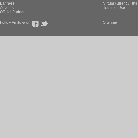
Banners
Virtual currency : th
Advertise
Terms of Use
Official Partners
Follow Amilova on
Sitemap