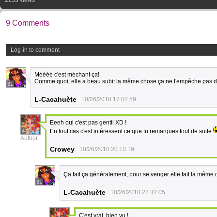
2253 views
9 Comments
Log-in to comment
Méééé c'est méchant ça!
Comme quoi, elle a beau subit la même chose ça ne l'empêche pas de 
31
L-Cacahuète
10/26/2018 17:02:59
Eeeh oui c'est pas gentil XD !
4
En tout cas c'est intéressent ce que tu remarques tout de suite
Author
Crowey
10/26/2018 20:10:19
Ça fait ça généralement, pour se venger elle fait la mêm
31
L-Cacahuète
10/26/2018 22:32:05
C'est vrai, bien vu !