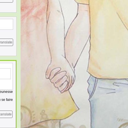
ranslate
jeunesse
 se faire
ranslate