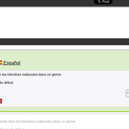
Español
en les héroïnes maboules dans ce genre.
du début.
T
'aime bien les héroïnes maboules dans ce genre.