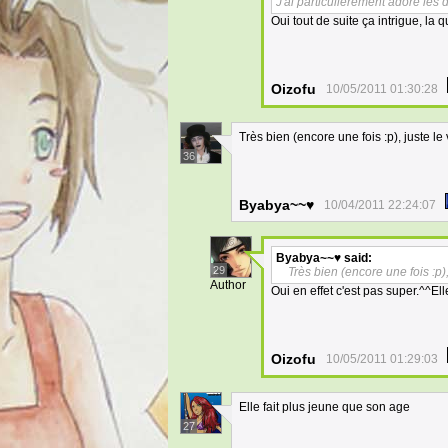
J'ai particulièrement adoré les 
Oui tout de suite ça intrigue, la
Oizofu
10/05/2011 01:30:28
Très bien (encore une fois :p), juste le
36
Byabya~~♥
10/04/2011 22:24:07
Byabya~~♥
said:
29
Très bien (encore une fois :p)
Author
Oui en effet c'est pas super.^^E
Oizofu
10/05/2011 01:29:03
Elle fait plus jeune que son age
27