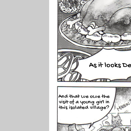
As it looks De
And that we owe the
visit of a young girl in
this isolated village?