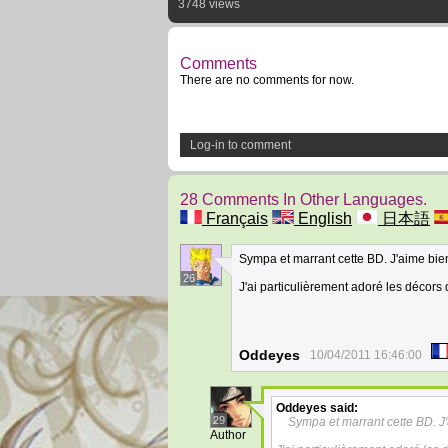
3748 views
Comments
There are no comments for now.
Log-in to comment
28 Comments In Other Languages.
Français
English
日本語
Sympa et marrant cette BD. J'aime bi
26
J'ai particulièrement adoré les décors 
Oddeyes
10/04/2011 16:46:00
Oddeyes
said:
29
Sympa et marrant cette BD. J
Author