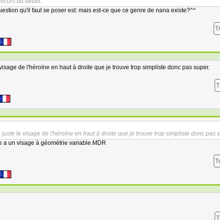
décors du début.
 question qu'il faut se poser est: mais est-ce que ce genre de nana existe?^^
T
 visage de l'héroïne en haut à droite que je trouve trop simpliste donc pas super.
T
, juste le visage de l'héroïne en haut à droite que je trouve trop simpliste donc pas 
lle a un visage à géométrie variable.MDR
T
T