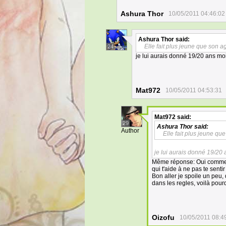
Ashura Thor
10/05/2011 04:46:02
Ashura Thor
said:
Elle fait plus jeune que son a
24
je lui aurais donné 19/20 ans moi
Mat972
10/05/2011 04:53:31
Mat972
said:
29
Ashura Thor
said:
Author
Elle fait plus jeune qu
je lui aurais donné 19/20
Même réponse: Oui comme l
qui t'aide à ne pas te sentir 
Bon aller je spoile un peu,
dans les regles, voilà pour
Oizofu
10/05/2011 08:4