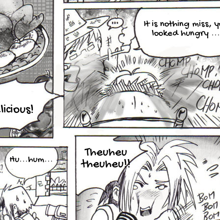
It is nothing miss, 
looked hungry ...
licious!
Theuheu
Hu...hum...
theuheu!!