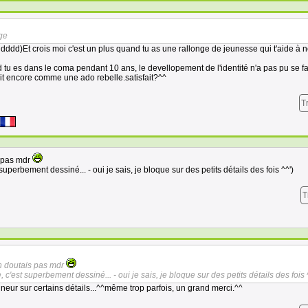
age
ddd)Et crois moi c'est un plus quand tu as une rallonge de jeunesse qui t'aide à n
d tu es dans le coma pendant 10 ans, le devellopement de l'identité n'a pas pu se f
agit encore comme une ado rebelle.satisfait?^^
T
s pas mdr
superbement dessiné... - oui je sais, je bloque sur des petits détails des fois ^^')
T
n doutais pas mdr
 c'est superbement dessiné... - oui je sais, je bloque sur des petits détails des fois 
neur sur certains détails...^^même trop parfois, un grand merci.^^