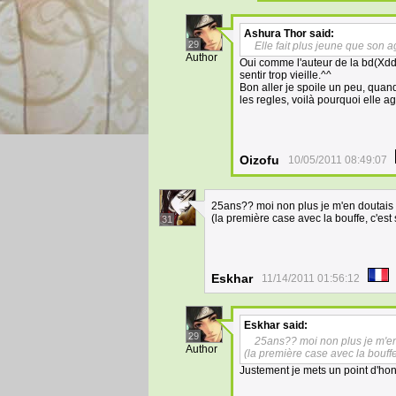
Ashura Thor
said:
29
Elle fait plus jeune que son 
Author
Oui comme l'auteur de la bd(Xddd
sentir trop vieille.^^
Bon aller je spoile un peu, quan
les regles, voilà pourquoi elle 
Oizofu
10/05/2011 08:49:07
25ans?? moi non plus je m'en doutai
(la première case avec la bouffe, c'est 
31
Eskhar
11/14/2011 01:56:12
Eskhar
said:
29
25ans?? moi non plus je m'e
Author
(la première case avec la bouffe,
Justement je mets un point d'hon