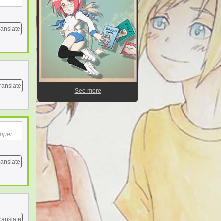
ranslate
ranslate
See more
super.
ranslate
ranslate