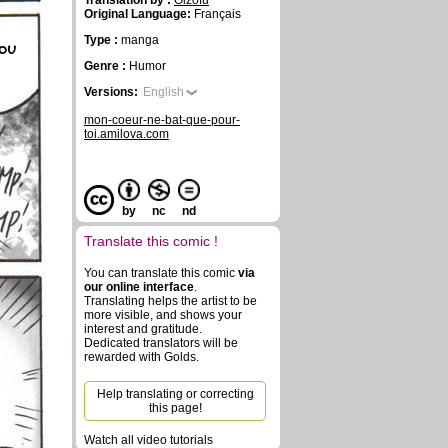
Translation by :
Oizofu
Original Language:
Français
Type :
manga
you
Genre :
Humor
Versions:
English
mon-coeur-ne-bat-que-pour-
toi.amilova.com
by
nc
nd
Translate this comic !
You can translate this comic
via
our online interface
.
Translating helps the artist to be
more visible, and shows your
interest and gratitude.
Dedicated translators will be
rewarded with Golds.
Help translating or correcting
this page!
Watch all video tutorials