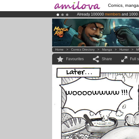
Comics, manga
Already 100000
members
and 1000
Amilova
Kickstarter is now LIVE
!.
Premium membership from
3.95 eur
Home
>
Comics Directory
>
Manga
>
Humor
>
M
Favourites
Share
Full 
Later...
WOOOOWWWW !!!