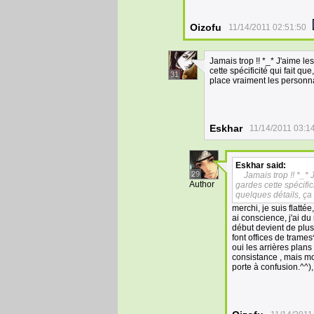
Oizofu
11/14/2011 02:51:50
Jamais trop !! *_* J'aime le
cette spécificité qui fait 
31
place vraiment les personn
Eskhar
11/14/2011 03:1
Eskhar
said:
29
Jamais trop !! *_* 
Author
gardes cette spécifi
quelques détails, ç
merchi, je suis flatté
ai conscience, j'ai du
début devient de plus 
font offices de trames
oui les arrières plans
consistance , mais mon
porte à confusion.^^)