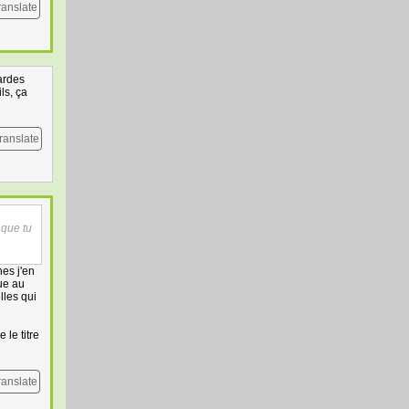
ranslate
gardes
ls, ça
ranslate
 que tu
hes j'en
vue au
lles qui
 le titre
ranslate