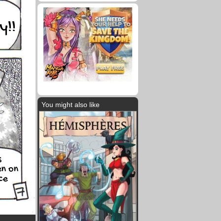
y!!
You might also like
s
en on
ce