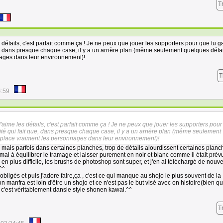
T
s détails, c'est parfait comme ça ! Je ne peux que jouer les supporters pour que tu 
que, dans presque chaque case, il y a un arrière plan (même seulement quelques détai
ages dans leur environnement)!
T
4:59
J'aime les détails, c'est parfait comme ça ! Je ne peux que jouer les supporters pour
cité qui fait que, dans presque chaque case, il y a un arrière plan (même seulement
a place vraiment les personnages dans leur environnement)!
e, mais parfois dans certaines planches, trop de détails alourdissent certaines planc
 mal à équilibrer le tramage et laisser purement en noir et blanc comme il était pré
en plus difficile, les brushs de photoshop sont super, et j'en ai téléchargé de nouve
^^
 obligés et puis j'adore faire,ça , c'est ce qui manque au shojo le plus souvent de la
 manfra est loin d'être un shojo et ce n'est pas le but visé avec on histoire(bien que
, c'est véritablement dansle style shonen kawai.^^
T