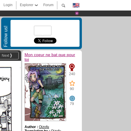
Login
Explorer
Forum
Follow us!
Mon coeur ne bat que pour
Next
toi
240
enjoy
90
79
Author :
Oizofu