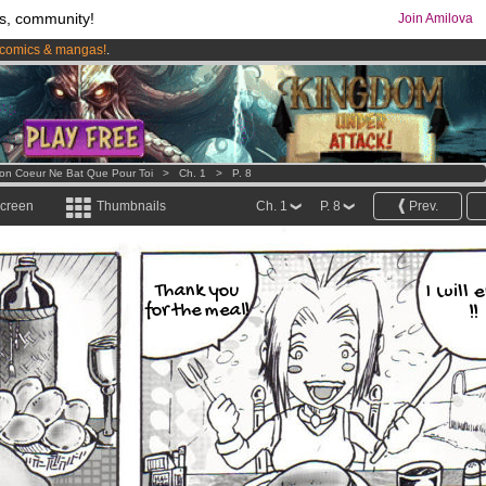
s, community!
Join Amilova
comics & mangas!
.
os
per month !
Get membership now
on Coeur Ne Bat Que Pour Toi
>
Ch. 1
>
P. 8
screen
Thumbnails
Ch. 1
P. 8
Prev.
Thank you
I will 
for the meal!
!!