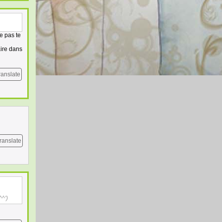
e pas te
aire dans
ranslate
ranslate
^^')