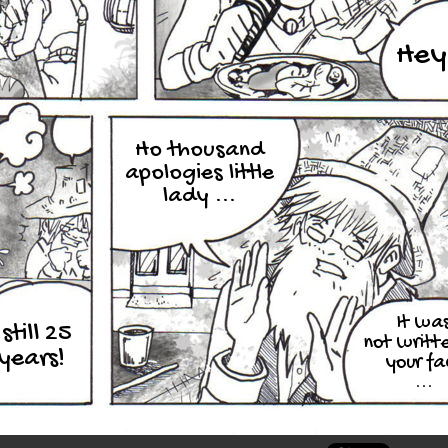
Hey
Ho thousand
apologies little
lady ...
It wa
 still 25
not writt
years!
your fa
...