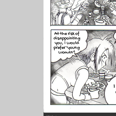
At the risk of
disappointing
you, I would
prefer 'young
woman'!
I