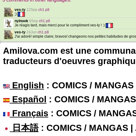
ves-ty
12Sep
ch1 p8
;)
nylnook
9Sep
ch1 p8
Je réagis tard, mais merci pour le compliment ves-ty ! :)
ves-ty
24Jun
ch1 p8
J'ai adoré! simple claire; bravos! changeons nos petites habitudes de gros
Amilova.com est une communauté
traducteurs d'oeuvres graphiqu
English
: COMICS / MANGAS
Español
: COMICS / MANGAS
Français
: COMICS / MANGA
日本語
: COMICS / MANGAS 