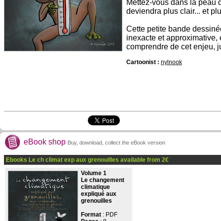
Mettez-vous dans la peau d
deviendra plus clair... et pl
Cette petite bande dessiné
inexacte et approximative, e
comprendre de cet enjeu, ju
Cartoonist :
nylnook
eBook shop
Buy, download, collect the eBook version
Ebooks Le ch climat exp aux grenouilles available from
2
€
Volume 1
Le changement
climatique
expliqué aux
grenouilles
Format
: PDF