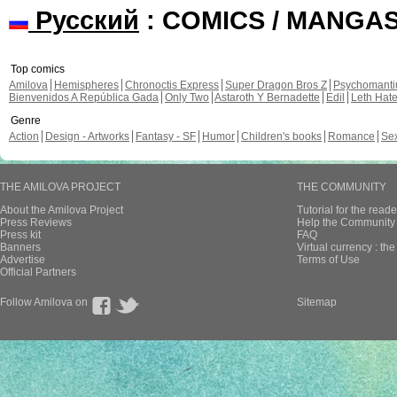
Русский
: COMICS / MANGA
Top comics
Amilova
Hemispheres
Chronoctis Express
Super Dragon Bros Z
Psychomant
Bienvenidos A República Gada
Only Two
Astaroth Y Bernadette
Edil
Leth Hat
Genre
Action
Design - Artworks
Fantasy - SF
Humor
Children's books
Romance
Se
THE AMILOVA PROJECT
THE COMMUNITY
About the Amilova Project
Tutorial for the reade
Press Reviews
Help the Community 
Press kit
FAQ
Banners
Virtual currency : th
Advertise
Terms of Use
Official Partners
Follow Amilova on
Sitemap