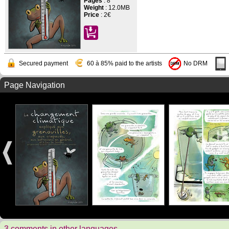
Pages
:
8
Weight
: 12.0MB
Price
:
2€
Secured payment
60 à 85% paid to the artists
No DRM
Page Navigation
3 comments in other languages.