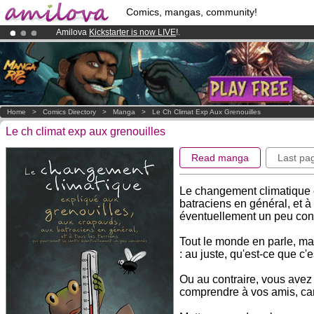
Comics, mangas, community!
Amilova
Kickstarter is now LIVE
!.
Premium membership from
3.95 euros
per month !
Get membership
Already 134393
members
and 1208
comics & mangas!
.
Home
>
Comics Directory
>
Manga
>
Le Ch Climat Exp Aux Grenouilles
Le ch climat exp aux grenouilles
Read manga
Last pa
Le changement climatique 
batraciens en général, et à 
éventuellement un peu co
Tout le monde en parle, ma
: au juste, qu'est-ce que 
Ou au contraire, vous avez
comprendre à vos amis, car