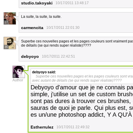
studio.takoyaki
10/17/2011 13:48:17
La suite, la suite, la suite.
27
carmencita
10/17/2011 22:01:30
Superbe ces nouvelles pages et les pages couleurs sont vraiment pas 
de détails (se qui rends super réaliste)????
35
debyoyo
10/17/2011 22:42:51
debyoyo
said:
6
Superbe ces nouvelles pages et les pages couleurs sont vrai
Author
avec autant de détails (se qui rends super réaliste)????
Debyoyo d'amour que je ne connais pa
simple, j'utilise un set de custom brush
sont pas dures à trouver ces brushes, e
sauras de quoi je parle. Qui plus est, s
es un/une photoshop addict, Y A QU
Estherrulez
10/17/2011 22:49:32