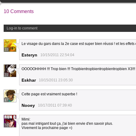
10 Comments
Log-in to comment
Le visage du gars dans la 2e case est super bien réussi ! et les effets d
33
Esteryn
10/15/2011 22:54:04
OOOOOHHHH !!! Trop bien !!! Tropbientropbientropbientropbien X3!!!
31
Eskhar
10/15/2011 23:05:30
Cette page est vraiment superbe !
17
Nooey
10/17/2011 07:39:40
Mimi:
pas mal intrigant tout ça, j'ai bien envie d'en savoir plus.
32
Vivement la prochaine page =)