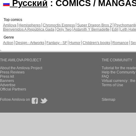
Русский
: COMICS / MANGA
Top comics
Amilova
Hemispheres
Chronoctis Express
Super Dragon Bros Z
Psychomant
Bienvenidos A República Gada
Only Two
Astaroth Y Bernadette
Edil
Leth Hat
Genre
Action
Design - Artworks
Fantasy - SF
Humor
Children's books
Romance
Se
THE AMILOVA PROJECT
THE COMMUNITY
About the Amilova Project
Tutorial for the reade
Press Reviews
Help the Community 
Press kit
FAQ
Banners
Virtual currency : th
Advertise
Terms of Use
Official Partners
Follow Amilova on
Sitemap