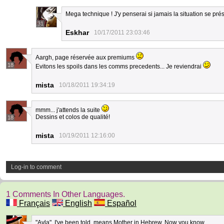
Mega technique ! J'y penserai si jamais la situation se prés
31
Eskhar
10/17/2011 23:03:46
Aargh, page réservée aux premiums
18
Evitons les spoils dans les comms precedents... Je reviendrai
mista
10/18/2011 19:34:19
mmm... j'attends la suite
Dessins et colos de qualité!
18
mista
10/19/2011 12:16:00
Log-in to comment
1 Comments In Other Languages.
Français
English
Español
"Ayla", I've been told, means Mother in Hebrew. Now you know.