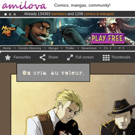
Comics, mangas, community!
Already 134393
members
and 1208
comics & mangas!
.
Premium membership from
3.95 euros
per month !
Get membership
Amilova
Kickstarter is now LIVE
!.
Home
>
Comics Directory
>
Manga
>
Thriller
>
Nevermore
>
Ch. 2
>
P. 5
Favourites
Share
Full screen
Thumbnails