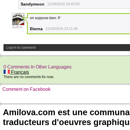
Sandymoon
11/29/2016 19:43:50
on suppose bien :P
12
Author
Eterna
11/29/2016 23:11:46
Log-in to comment
0 Comments In Other Languages.
Français
There are no comments for now.
Comment on Facebook
Amilova.com est une communauté
traducteurs d'oeuvres graphiqu