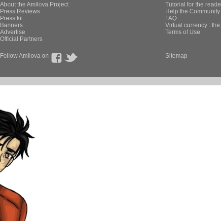
About the Amilova Project
Tutorial for the reade
Press Reviews
Help the Community 
Press kit
FAQ
Banners
Virtual currency : th
Advertise
Terms of Use
Official Partners
Follow Amilova on
Sitemap