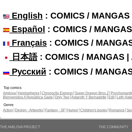
English
: COMICS / MANGAS
Español
: COMICS / MANGAS
Français
: COMICS / MANGA
日本語
: COMICS / MANGAS 
Русский
: COMICS / MANGA
Top comics
Amilova
Hemispheres
Chronoctis Express
Super Dragon Bros Z
Psychomant
Bienvenidos A República Gada
Only Two
Astaroth Y Bernadette
Edil
Leth Hat
Genre
Action
Design - Artworks
Fantasy - SF
Humor
Children's books
Romance
Se
THE AMILOVA PROJECT
THE COMMUNITY