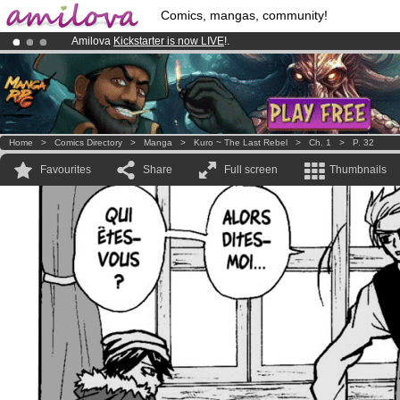
Comics, mangas, community!
Amilova
Kickstarter is now LIVE
!.
Already 100000
members
and 1000
comics & mangas!
.
Premium membership from
3.95 euros
per month !
Get membership
Home
>
Comics Directory
>
Manga
>
Kuro ~ The Last Rebel
>
Ch. 1
>
P. 32
Favourites
Share
Full screen
Thumbnails