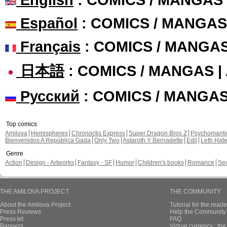
Español
: COMICS / MANGAS
Français
: COMICS / MANGA
日本語
: COMICS / MANGAS 
Русский
: COMICS / MANGA
Top comics
Amilova
Hemispheres
Chronoctis Express
Super Dragon Bros Z
Psychomant
Bienvenidos A República Gada
Only Two
Astaroth Y Bernadette
Edil
Leth Hat
Genre
Action
Design - Artworks
Fantasy - SF
Humor
Children's books
Romance
Se
THE AMILOVA PROJECT
THE COMMUNITY
About the Amilova Project
Tutorial for the reade
Press Reviews
Help the Community 
Press kit
FAQ
Banners
Virtual currency : th