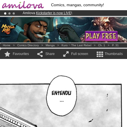
Comics, mangas, community!
Amilova
Kickstarter is now LIVE
!.
Premium membership from
3.95 euros
per month !
Get membership
Already 134393
members
and 1208
comics & mangas!
.
Home
>
Comics Directory
>
Manga
>
Kuro ~ The Last Rebel
>
Ch. 1
>
P. 31
Favourites
Share
Full screen
Thumbnails