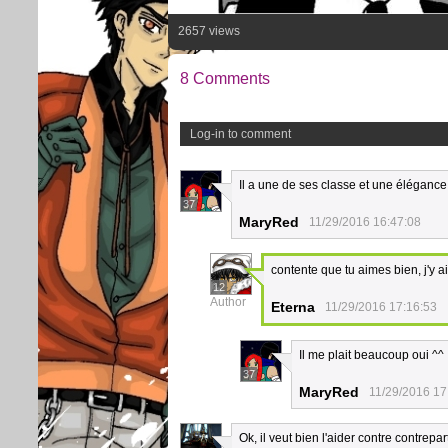
2657 views
8 Comments
Log-in to comment
Il a une de ses classe et une élégan
37
MaryRed
11/29/2016 16:47:08
contente que tu aimes bien, j'y ai
12
Author
Eterna
11/29/2016 17:16:53
Il me plait beaucoup oui ^^
37
MaryRed
11/29/2016 17
Ok, il veut bien l'aider contre contrepar