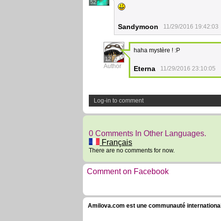
52
Sandymoon
11/29/2016 19:42:03
haha mystère ! :P
12
Author
Eterna
11/29/2016 23:10:05
Log-in to comment
0 Comments In Other Languages.
Français
There are no comments for now.
Comment on Facebook
Amilova.com est une communauté internationale 