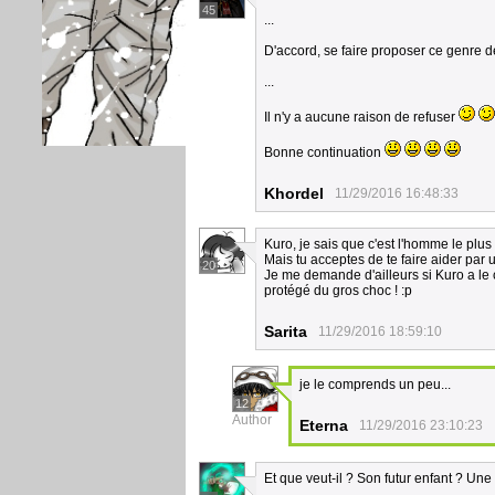
45
...
D'accord, se faire proposer ce genre 
...
Il n'y a aucune raison de refuser
Bonne continuation
Khordel
11/29/2016 16:48:33
Kuro, je sais que c'est l'homme le plus 
Mais tu acceptes de te faire aider par u
20
Je me demande d'ailleurs si Kuro a le c
protégé du gros choc ! :p
Sarita
11/29/2016 18:59:10
je le comprends un peu...
12
Author
Eterna
11/29/2016 23:10:23
Et que veut-il ? Son futur enfant ? Un