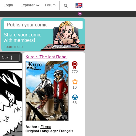
Login
Explorer
Forum
Publish your comic
Share your comic
with members!
Learn more...
Kuro ~ The last Rebel
Next
772
16
66
Author :
Eterna
Original Language:
Français