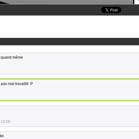
ce quand même
 pas mal travaillé :P
:18:08
tie.