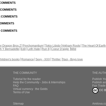
| COMMENTS
| COMMENTS
 | COMMENTS
 COMMENTS
 | COMMENTS
r Dragon Bros Z
Psychomantium
Tokio Libido
Arkham Roots
The Heart Of Earth
th Y Bernadette
Edil
Leth Hate
Run 8
Coeur D'aigle
Wild
hildren's books
Romance
Sexy - XXX
Thriller
Yaoi - Boys love
THE COMMUNITY
THE AUT
Tutorial for the reader
Publish Y
Help the Community - Jobs & Internships
Publish an
FAQ
Fair Trad
Virtual currency : the Golds
CC B
Terms of Use
Sitemap
Amilova.c