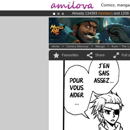
Comics, manga
Already 134393
members
and 1208
Amilova
Kickstarter is now LIVE
!.
Premium membership from
3.95 eur
Home
>
Comics Directory
>
Manga
>
Kuro ~ The L
Favourites
Share
Full 