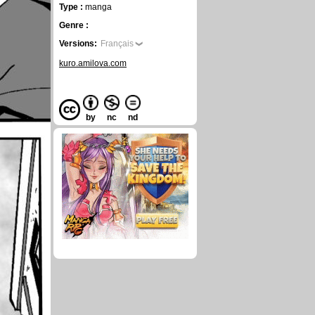
Type :
manga
Genre :
Versions:
Français
kuro.amilova.com
by
nc
nd