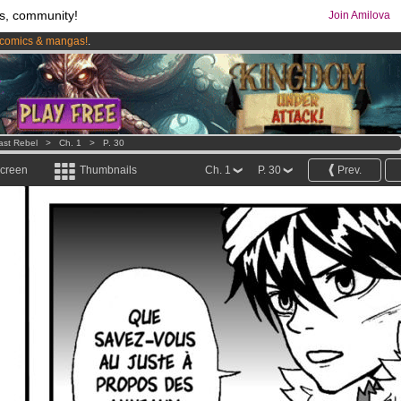
s, community!
Join Amilova
comics & mangas!
.
os
per month !
Get membership now
ast Rebel
>
Ch. 1
>
P. 30
screen
Thumbnails
Ch. 1
P. 30
Prev.