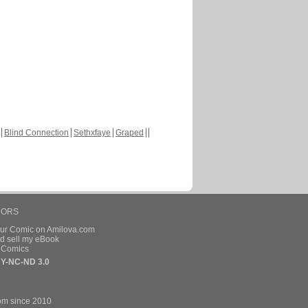
Blind Connection
Sethxfaye
Graped
HORS
our Comic on Amilova.com
d sell my eBook
e Comics
Y-NC-ND 3.0
om since 2010