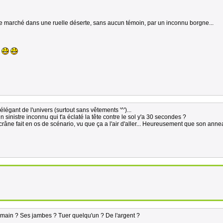
de marché dans une ruelle déserte, sans aucun témoin, par un inconnu borgne...
élégant de l'univers (surtout sans vêtements '^')...
n sinistre inconnu qui t'a éclaté la tête contre le sol y'a 30 secondes ?
râne fait en os de scénario, vu que ça a l'air d'aller... Heureusement que son annea
e main ? Ses jambes ? Tuer quelqu'un ? De l'argent ?