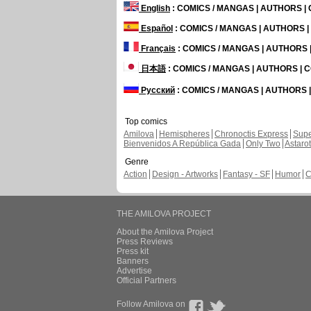
English
: COMICS / MANGAS | AUTHORS 
Español
: COMICS / MANGAS | AUTHORS 
Français
: COMICS / MANGAS | AUTHORS
日本語
: COMICS / MANGAS | AUTHORS |
Русский
: COMICS / MANGAS | AUTHORS
Top comics
Amilova
Hemispheres
Chronoctis Express
Supe
Bienvenidos A República Gada
Only Two
Astaro
Genre
Action
Design - Artworks
Fantasy - SF
Humor
C
THE AMILOVA PROJECT
About the Amilova Project
Press Reviews
Press kit
Banners
Advertise
Official Partners
Follow Amilova on