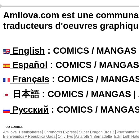
Amilova.com est une communauté
traducteurs d'oeuvres graphiqu
English
: COMICS / MANGAS
Español
: COMICS / MANGAS
Français
: COMICS / MANGA
日本語
: COMICS / MANGAS 
Русский
: COMICS / MANGA
Top comics
Amilova
Hemispheres
Chronoctis Express
Super Dragon Bros Z
Psychomant
Bienvenidos A República Gada
Only Two
Astaroth Y Bernadette
Edil
Leth Hat