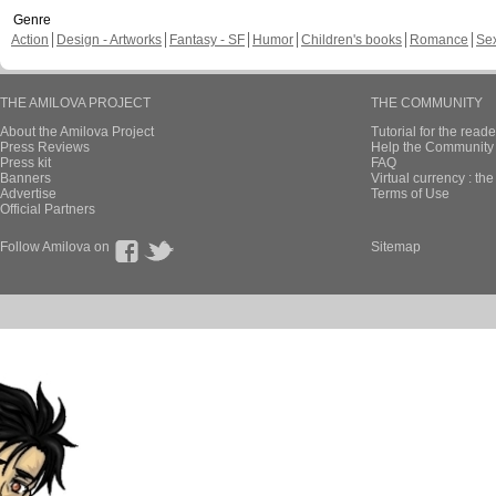
Genre
Action
Design - Artworks
Fantasy - SF
Humor
Children's books
Romance
Se
THE AMILOVA PROJECT
THE COMMUNITY
About the Amilova Project
Tutorial for the reade
Press Reviews
Help the Community 
Press kit
FAQ
Banners
Virtual currency : th
Advertise
Terms of Use
Official Partners
Follow Amilova on
Sitemap