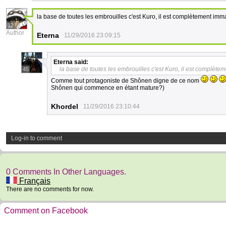
la base de toutes les embrouilles c'est Kuro, il est complètement imma
12
Author
Eterna
11/29/2016 23:09:15
Eterna
said:
la base de toutes les embrouilles c'est Kuro, il est complètem
45
Comme tout protagoniste de Shônen digne de ce nom
Shônen qui commence en étant mature?)
Khordel
11/29/2016 23:10:44
Log-in to comment
0 Comments In Other Languages.
Français
There are no comments for now.
Comment on Facebook