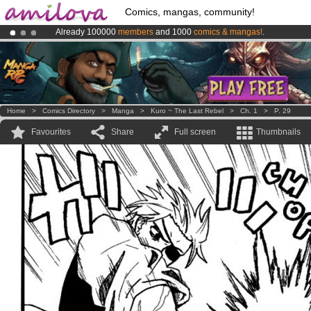
Comics, mangas, community!
Already 100000
members
and 1000
comics & mangas!
.
Amilova
Kickstarter is now LIVE
!.
Premium membership from
3.95 euros
per month !
Get membership
Home
>
Comics Directory
>
Manga
>
Kuro ~ The Last Rebel
>
Ch. 1
>
P. 29
Favourites
Share
Full screen
Thumbnails