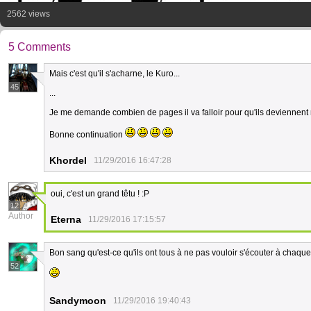
2562 views
5 Comments
Mais c'est qu'il s'acharne, le Kuro...
45
...
Je me demande combien de pages il va falloir pour qu'ils deviennent
Bonne continuation
Khordel
11/29/2016 16:47:28
oui, c'est un grand têtu ! :P
12
Author
Eterna
11/29/2016 17:15:57
Bon sang qu'est-ce qu'ils ont tous à ne pas vouloir s'écouter à chaque 
52
Sandymoon
11/29/2016 19:40:43