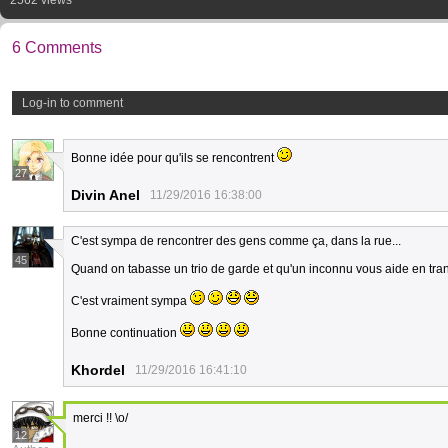
2562 views
6 Comments
Log-in to comment
Bonne idée pour qu'ils se rencontrent
27
Divin Anel
11/29/2016 16:38:00
C'est sympa de rencontrer des gens comme ça, dans la rue...
45
Quand on tabasse un trio de garde et qu'un inconnu vous aide en tranc
C'est vraiment sympa
Bonne continuation
Khordel
11/29/2016 16:41:10
merci !! \o/
12