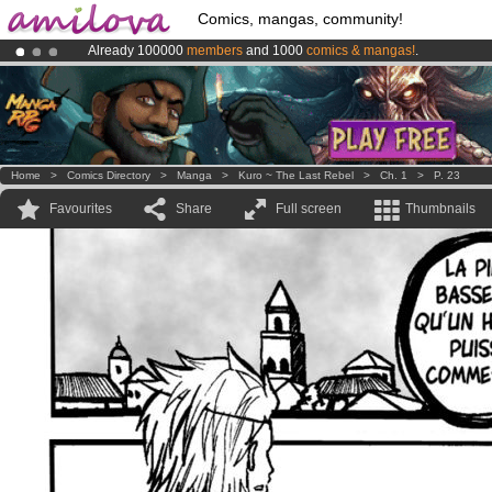
Comics, mangas, community!
Already 100000
members
and 1000
comics & mangas!
.
Amilova
Kickstarter is now LIVE
!.
Premium membership from
3.95 euros
per month !
Get membership
Home
>
Comics Directory
>
Manga
>
Kuro ~ The Last Rebel
>
Ch. 1
>
P. 23
Favourites
Share
Full screen
Thumbnails