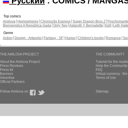
Русский
: COMICS / MANGA
Top comics
Amilova
Hemispheres
Chronoctis Express
Super Dragon Bros Z
Psychomant
Bienvenidos A República Gada
Only Two
Astaroth Y Bernadette
Edil
Leth Hat
Genre
Action
Design - Artworks
Fantasy - SF
Humor
Children's books
Romance
Se
THE AMILOVA PROJECT
THE COMMUNITY
About the Amilova Project
Tutorial for the reade
Press Reviews
Help the Community 
Press kit
FAQ
Banners
Virtual currency : th
Advertise
Terms of Use
Official Partners
Follow Amilova on
Sitemap