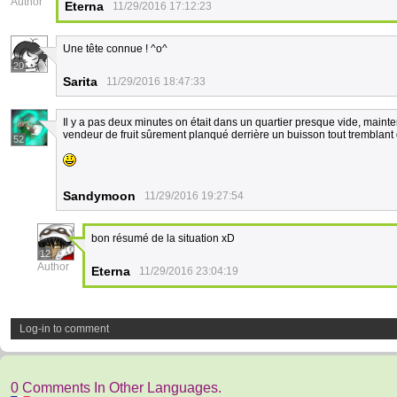
Author
Eterna
11/29/2016 17:12:23
Une tête connue ! ^o^
20
Sarita
11/29/2016 18:47:33
Il y a pas deux minutes on était dans un quartier presque vide, mainte
vendeur de fruit sûrement planqué derrière un buisson tout tremblant 
52
Sandymoon
11/29/2016 19:27:54
bon résumé de la situation xD
12
Author
Eterna
11/29/2016 23:04:19
Log-in to comment
0 Comments In Other Languages.