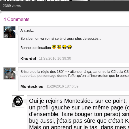
2369 views
4 Comments
Ah, zut...
45
Bon, ben on va voir si ce tir-ci aura plus de succès...
Bonne continuation
Khordel
11/29/2016 16:39:30
Brisure de la règle des 180° => attention à ça, car entre la C2 et la
rapport au personnage donne l'effet qu'on a l'impression que le perso
16
Monteskieu
11/29/2016 18:46:59
Oui je rejoins Monteskieu sur ce point, 
6
un profil gauche sur une même page (ou
d'ensemble, faire bouger ton perso) sino
bug aussi, j'étais pas sûre que c'était 
Mais on apprend sur le tas, dans mes a