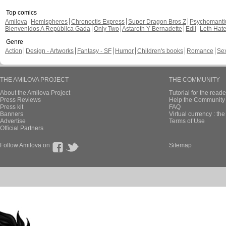
Top comics
Amilova
Hemispheres
Chronoctis Express
Super Dragon Bros Z
Psychomant
Bienvenidos A República Gada
Only Two
Astaroth Y Bernadette
Edil
Leth Hat
Genre
Action
Design - Artworks
Fantasy - SF
Humor
Children's books
Romance
Se
THE AMILOVA PROJECT
THE COMMUNITY
About the Amilova Project
Tutorial for the reade
Press Reviews
Help the Community 
Press kit
FAQ
Banners
Virtual currency : th
Advertise
Terms of Use
Official Partners
Follow Amilova on
Sitemap