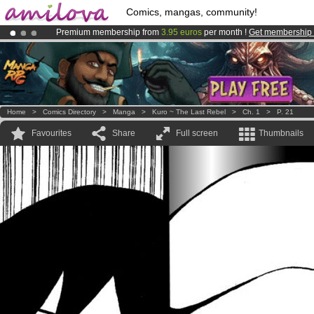
Comics, mangas, community!
Premium membership from
3.95 euros
per month !
Get membership
Already 100000
members
and 1000
comics & mangas!
.
Amilova
Kickstarter is now LIVE
!.
Home
>
Comics Directory
>
Manga
>
Kuro ~ The Last Rebel
>
Ch. 1
>
P. 21
Favourites
Share
Full screen
Thumbnails