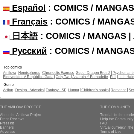
Español
: COMICS / MANGAS
Français
: COMICS / MANGA
日本語
: COMICS / MANGAS 
Русский
: COMICS / MANGA
Top comics
Amilova
Hemispheres
Chronoctis Express
Super Dragon Bros Z
Psychomant
Bienvenidos A República Gada
Only Two
Astaroth Y Bernadette
Edil
Leth Hat
Genre
Action
Design - Artworks
Fantasy - SF
Humor
Children's books
Romance
Se
THE AMILOVA PROJECT
THE COMMUNITY
About the Amilova Project
Tutorial for the reade
Press Reviews
Help the Community 
Press kit
FAQ
Banners
Virtual currency : th
Advertise
Terms of Use