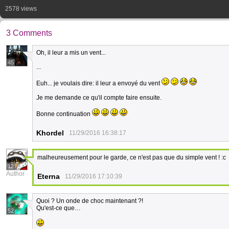
2578 views
3 Comments
Oh, il leur a mis un vent...
45
...
Euh... je voulais dire: il leur a envoyé du vent
Je me demande ce qu'il compte faire ensuite.
Bonne continuation
Khordel
11/29/2016 16:38:17
malheureusement pour le garde, ce n'est pas que du simple vent ! :c
12
Author
Eterna
11/29/2016 17:10:39
Quoi ? Un onde de choc maintenant ?!
Qu'est-ce que…
52