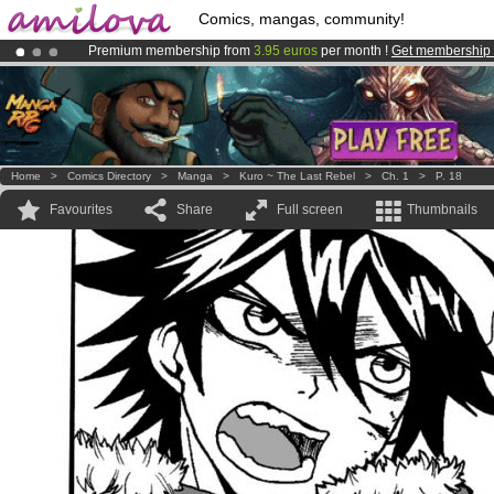
Comics, mangas, community!
Premium membership from
3.95 euros
per month !
Get membership
Amilova
Kickstarter is now LIVE
!.
Already 100000
members
and 1000
comics & mangas!
.
Home
>
Comics Directory
>
Manga
>
Kuro ~ The Last Rebel
>
Ch. 1
>
P. 18
Favourites
Share
Full screen
Thumbnails