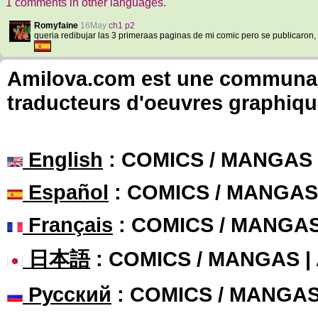
1 comments in other languages.
Romyfaine
16May
ch1 p2
queria redibujar las 3 primeraas paginas de mi comic pero se publicaron, 
Amilova.com est une communauté
traducteurs d'oeuvres graphiqu
English
: COMICS / MANGAS
Español
: COMICS / MANGAS
Français
: COMICS / MANGA
日本語
: COMICS / MANGAS 
Русский
: COMICS / MANGA