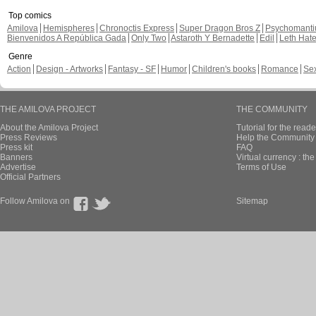
Top comics
Amilova
Hemispheres
Chronoctis Express
Super Dragon Bros Z
Psychomant
Bienvenidos A República Gada
Only Two
Astaroth Y Bernadette
Edil
Leth Hat
Genre
Action
Design - Artworks
Fantasy - SF
Humor
Children's books
Romance
Se
THE AMILOVA PROJECT
THE COMMUNITY
About the Amilova Project
Tutorial for the reade
Press Reviews
Help the Community 
Press kit
FAQ
Banners
Virtual currency : th
Advertise
Terms of Use
Official Partners
Follow Amilova on
Sitemap