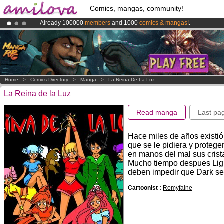
Comics, mangas, community!
Already 100000
members
and 1000
comics & mangas!
.
Premium membership from
3.95 euros
per month !
Get membership
Amilova
Kickstarter is now LIVE
!.
Home
>
Comics Directory
>
Manga
>
La Reina De La Luz
La Reina de la Luz
Read manga
Last pa
Hace miles de años existió
que se le pidiera y protege
en manos del mal sus crist
Mucho tiempo despues Light
deben impedir que Dark se
Cartoonist :
Romyfaine