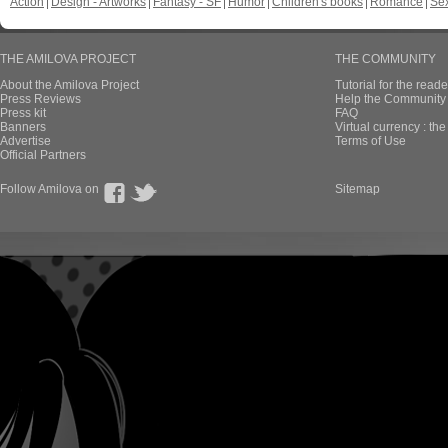
Action
Design - Artworks
Fantasy - SF
Humor
Children's books
Romance
Se
THE AMILOVA PROJECT
THE COMMUNITY
About the Amilova Project
Tutorial for the reade
Press Reviews
Help the Community 
Press kit
FAQ
Banners
Virtual currency : th
Advertise
Terms of Use
Official Partners
Follow Amilova on
Sitemap