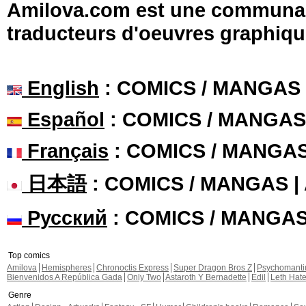
Amilova.com est une communauté
traducteurs d'oeuvres graphiqu
English
: COMICS / MANGAS
Español
: COMICS / MANGAS
Français
: COMICS / MANGA
日本語
: COMICS / MANGAS 
Русский
: COMICS / MANGA
Top comics
Amilova
Hemispheres
Chronoctis Express
Super Dragon Bros Z
Psychomant
Bienvenidos A República Gada
Only Two
Astaroth Y Bernadette
Edil
Leth Hat
Genre