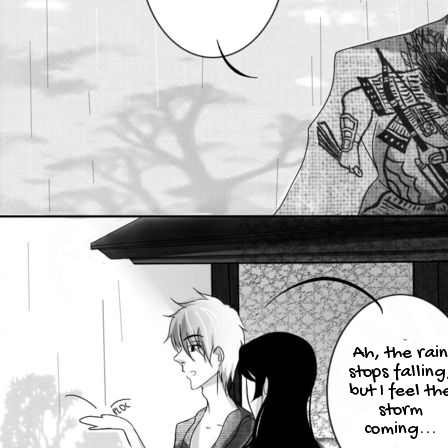
Ah, the rain
stops falling
but I feel th
storm
coming...