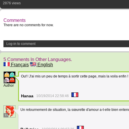
2876 views
Comments
There are no comments for now.
Log-in to comment
5 Comments In Other Languages.
Français
English
Ouf ! J'ai mis un peu de temps à sortir cette page, mais la voila enfin !
9
Author
Hanaa
10/19/2014 22:58:46
Un retournement de situation, la sœurette d'amour a-t-elle bien enten
33