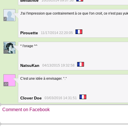
Bellatrice
10/20/2014 09:07:36
J'ai l'impression que contrairement à ce que l'on croit, ce n'est pas y
2
Pirouette
11/17/2014 22:20:05
* l'orage ^^
20
NatsuKan
04/13/2015 19:32:58
C'est une idée à envisager. °.°
22
Clover Doe
03/03/2016 14:31:51
Comment on Facebook