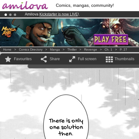
Comics, mangas, community!
Amilova
Kickstarter is now LIVE
!.
Premium membership from
3.95 euros
per month !
Get membership
Already 134393
members
and 1208
comics & mangas!
.
Home
>
Comics Directory
>
Manga
>
Thriller
>
Revenge
>
Ch. 1
>
P. 27
Favourites
Share
Full screen
Thumbnails
There is only
one solution
then.