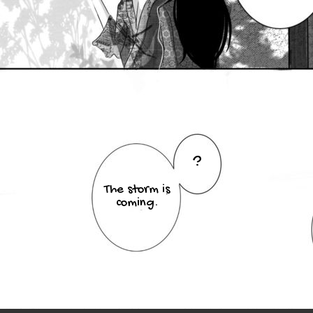
?
The storm is
coming.