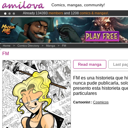
Comics, mangas, community!
Already 134393
members
and 1208
comics & mangas!
.
Premium membership from
3.95 euros
per month !
Get membership
Amilova
Kickstarter is now LIVE
!.
Home
>
Comics Directory
>
Manga
>
FM
FM
Read manga
Last pa
FM es una historieta que hi
nunca pude publicarla, solo
presento esta historieta qu
particulares
Cartoonist :
Cosmicos