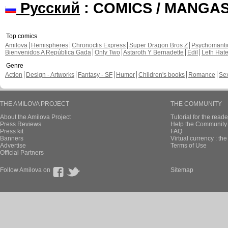
Русский
: COMICS / MANGA
Top comics
Amilova
Hemispheres
Chronoctis Express
Super Dragon Bros Z
Psychomant
Bienvenidos A República Gada
Only Two
Astaroth Y Bernadette
Edil
Leth Hat
Genre
Action
Design - Artworks
Fantasy - SF
Humor
Children's books
Romance
Se
THE AMILOVA PROJECT
THE COMMUNITY
About the Amilova Project
Tutorial for the reade
Press Reviews
Help the Community 
Press kit
FAQ
Banners
Virtual currency : th
Advertise
Terms of Use
Official Partners
Follow Amilova on
Sitemap