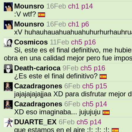
Mounsro
16Feb
ch1 p14
:V wtf?
Mounsro
16Feb
ch1 p6
xV huhauhauahuahuahuhurhurhauhruah
Cosmicos
11Feb
ch5 p16
Si, este es el final definitivo, me hub
obra en una calidad mejor pero fue impos
Death-carioca
9Feb
ch5 p16
¿Es este el final definitivo?
Cazadragones
6Feb
ch5 p15
jajajajajajjaa XD para disfrutar mejo
Cazadragones
6Feb
ch5 p14
XD eso imaginaba... jujujuju
DUARTE_EX
6Feb
ch5 p14
que estamos en el aire :!: :!: :!: