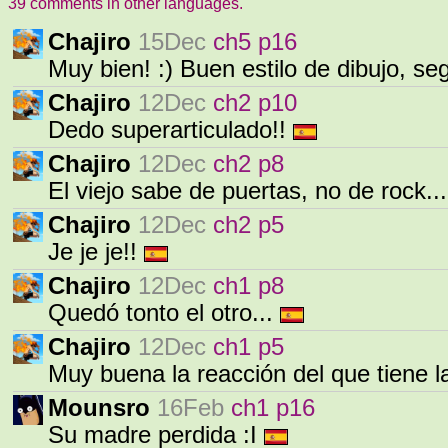
39 comments in other languages.
Chajiro
15Dec
ch5 p16
Muy bien! :) Buen estilo de dibujo, s
Chajiro
12Dec
ch2 p10
Dedo superarticulado!!
Chajiro
12Dec
ch2 p8
El viejo sabe de puertas, no de rock..
Chajiro
12Dec
ch2 p5
Je je je!!
Chajiro
12Dec
ch1 p8
Quedó tonto el otro...
Chajiro
12Dec
ch1 p5
Muy buena la reacción del que tiene 
Mounsro
16Feb
ch1 p16
Su madre perdida :I