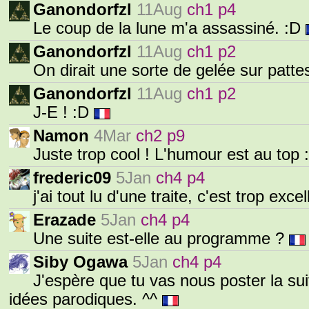
Ganondorfzl
11Aug
ch1 p4
Le coup de la lune m'a assassiné. :D
Ganondorfzl
11Aug
ch1 p2
On dirait une sorte de gelée sur pattes
Ganondorfzl
11Aug
ch1 p2
J-E ! :D
Namon
4Mar
ch2 p9
Juste trop cool ! L'humour est au top
frederic09
5Jan
ch4 p4
j'ai tout lu d'une traite, c'est trop exce
Erazade
5Jan
ch4 p4
Une suite est-elle au programme ?
Siby Ogawa
5Jan
ch4 p4
J'espère que tu vas nous poster la su
idées parodiques. ^^