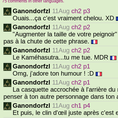
75 comments in other languages.
Ganondorfzl
11Aug
ch2 p3
Ouais...ça c'est vraiment chelou. XD
Ganondorfzl
11Aug
ch2 p2
"Augmenter la taille de votre peignoir"
pas à la chute de cette phrase.
Ganondorfzl
11Aug
ch2 p2
Le Kaméhasutra...tu me tue. MDR
Ganondorfzl
11Aug
ch2 p1
Omg, j'adore ton humour ! :D
Ganondorfzl
11Aug
ch2 p1
La casquette accrochée à l'arrière du m
penser à ton autre personnage dans ton
Ganondorfzl
11Aug
ch1 p4
Et puis, le clin d'œil juste après c'est