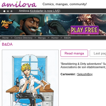
Comics, mangas, community!
Amilova
Kickstarter is now LIVE
!.
Premium membership from
3.95 euros
per month !
Get membership
Already 100000
members
and 1000
comics & mangas!
.
Home
>
Comics Directory
>
Manga
>
Humor
>
B&DA
B&DA
Read manga
Last pa
"Bewildering & Dirty adventures" S
Associations de son établissement,
Cartoonist :
SekushiBoy