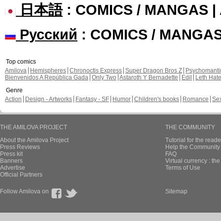
日本語
: COMICS / MANGAS 
Русский
: COMICS / MANGA
Top comics
Amilova
Hemispheres
Chronoctis Express
Super Dragon Bros Z
Psychomant
Bienvenidos A República Gada
Only Two
Astaroth Y Bernadette
Edil
Leth Hat
Genre
Action
Design - Artworks
Fantasy - SF
Humor
Children's books
Romance
Se
THE AMILOVA PROJECT
THE COMMUNITY
About the Amilova Project
Tutorial for the reade
Press Reviews
Help the Community 
Press kit
FAQ
Banners
Virtual currency : th
Advertise
Terms of Use
Official Partners
Follow Amilova on
Sitemap