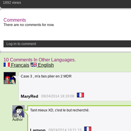
1892 views
Comments
There are no comments for now.
Log-in to comment
10 Comments In Other Languages.
Français
English
Case 3 , m'a fais plier en 2 MDR
37
MaryRed
09/24/2014 18:19:08
Tant mieux XD, c'est le but recherché.
27
Author
Larryon
09/24/2014 19:21:15