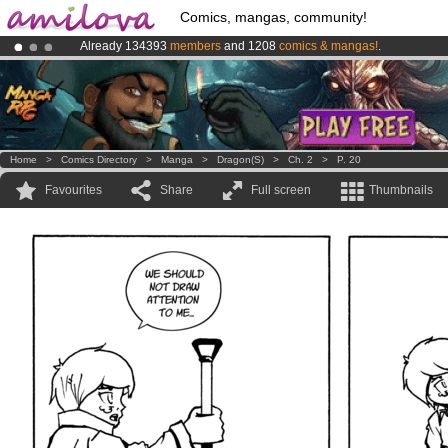
Comics, mangas, community!
Already 134393
members
and 1208
comics & mangas!
.
Premium membership from
3.95 euros
per month !
Get membership
Amilova
Kickstarter is now LIVE
!.
Home
>
Comics Directory
>
Manga
>
Dragon(s)
>
Ch. 2
>
P. 20
Favourites
Share
Full screen
Thumbnails