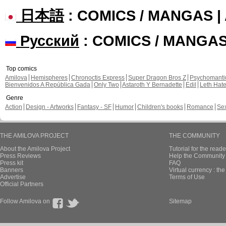
日本語
: COMICS / MANGAS 
Русский
: COMICS / MANGA
Top comics
Amilova
Hemispheres
Chronoctis Express
Super Dragon Bros Z
Psychomant
Bienvenidos A República Gada
Only Two
Astaroth Y Bernadette
Edil
Leth Hat
Genre
Action
Design - Artworks
Fantasy - SF
Humor
Children's books
Romance
Se
THE AMILOVA PROJECT
THE COMMUNITY
About the Amilova Project
Tutorial for the reade
Press Reviews
Help the Community 
Press kit
FAQ
Banners
Virtual currency : th
Advertise
Terms of Use
Official Partners
Follow Amilova on
Sitemap