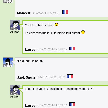
18
Mabeelz
09/24/2014 20:56:20
Cool !, un fan de plus !
27
Author
En espérant que la suite plaise tout autant.
Larryon
09/24/2014 21:28:12
"Le gueu" Ha ha XD
32
Jack Sugar
09/25/2014 21:58:32
Et oui que veux tu, ils n'ont pas les même valeurs. XD
27
Author
Larryon
09/26/2014 17:13:34