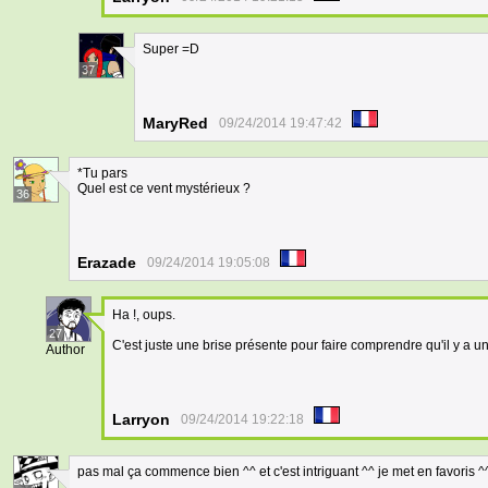
Super =D
37
MaryRed
09/24/2014 19:47:42
*Tu pars
Quel est ce vent mystérieux ?
36
Erazade
09/24/2014 19:05:08
Ha !, oups.
27
C'est juste une brise présente pour faire comprendre qu'il y a
Author
Larryon
09/24/2014 19:22:18
pas mal ça commence bien ^^ et c'est intriguant ^^ je met en favoris ^