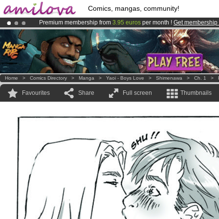
Comics, mangas, community!
Premium membership from
3.95 euros
per month !
Get membership
Already 100000
members
and 1000
comics & mangas!
.
Amilova
Kickstarter is now LIVE
!.
Home
>
Comics Directory
>
Manga
>
Yaoi - Boys Love
>
Shimenawa
>
Ch. 1
>
Favourites
Share
Full screen
Thumbnails