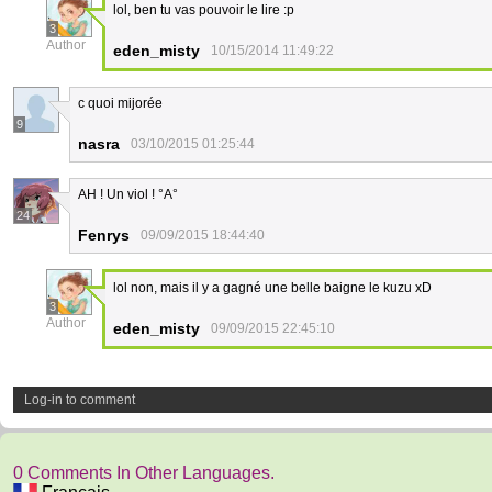
lol, ben tu vas pouvoir le lire :p
3
Author
eden_misty
10/15/2014 11:49:22
c quoi mijorée
9
nasra
03/10/2015 01:25:44
AH ! Un viol ! °A°
24
Fenrys
09/09/2015 18:44:40
lol non, mais il y a gagné une belle baigne le kuzu xD
3
Author
eden_misty
09/09/2015 22:45:10
Log-in to comment
0 Comments In Other Languages.