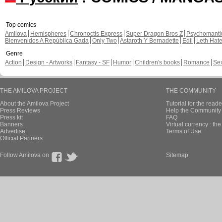
Top comics
Amilova
Hemispheres
Chronoctis Express
Super Dragon Bros Z
Psychomant
Bienvenidos A República Gada
Only Two
Astaroth Y Bernadette
Edil
Leth Hat
Genre
Action
Design - Artworks
Fantasy - SF
Humor
Children's books
Romance
Se
THE AMILOVA PROJECT
THE COMMUNITY
About the Amilova Project
Tutorial for the reade
Press Reviews
Help the Community 
Press kit
FAQ
Banners
Virtual currency : th
Advertise
Terms of Use
Official Partners
Follow Amilova on
Sitemap