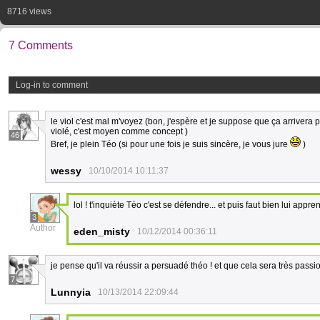
8716 views
7 Comments
Log-in to comment
le viol c'est mal m'voyez (bon, j'espère et je suppose que ça arrivera 
violé, c'est moyen comme concept )
46
Bref, je plein Téo (si pour une fois je suis sincère, je vous jure
)
wessy
10/10/2014 10:11:37
lol ! t'inquiète Téo c'est se défendre... et puis faut bien lui appre
3
Author
eden_misty
10/12/2014 00:36:11
je pense qu'il va réussir a persuadé théo ! et que cela sera très passio
7
Lunnyia
10/13/2014 22:09:44