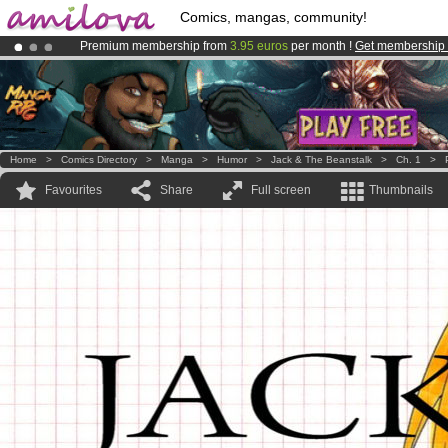
Comics, mangas, community!
Premium membership from
3.95 euros
per month !
Get membership
Already 134393
members
and 1208
comics & mangas!
.
Amilova
Kickstarter is now LIVE
!.
Home
>
Comics Directory
>
Manga
>
Humor
>
Jack & The Beanstalk
>
Ch. 1
>
Favourites
Share
Full screen
Thumbnails