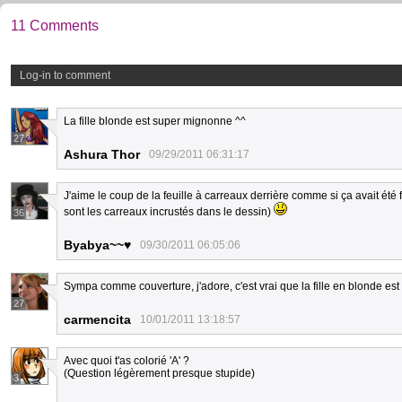
11 Comments
Log-in to comment
La fille blonde est super mignonne ^^
27
Ashura Thor
09/29/2011 06:31:17
J'aime le coup de la feuille à carreaux derrière comme si ça avait été
sont les carreaux incrustés dans le dessin)
36
Byabya~~♥
09/30/2011 06:05:06
Sympa comme couverture, j'adore, c'est vrai que la fille en blonde es
27
carmencita
10/01/2011 13:18:57
Avec quoi t'as colorié 'A' ?
(Question légèrement presque stupide)
3