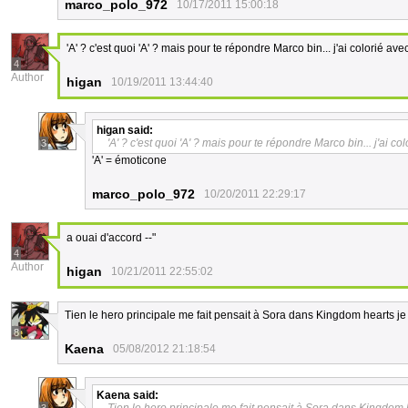
marco_polo_972
10/17/2011 15:00:18
'A' ? c'est quoi 'A' ? mais pour te répondre Marco bin... j'ai colorié a
4
Author
higan
10/19/2011 13:44:40
higan
said:
'A' ? c'est quoi 'A' ? mais pour te répondre Marco bin... j'ai 
3
'A' = émoticone
marco_polo_972
10/20/2011 22:29:17
a ouai d'accord --"
4
Author
higan
10/21/2011 22:55:02
Tien le hero principale me fait pensait à Sora dans Kingdom hearts je
8
Kaena
05/08/2012 21:18:54
Kaena
said: