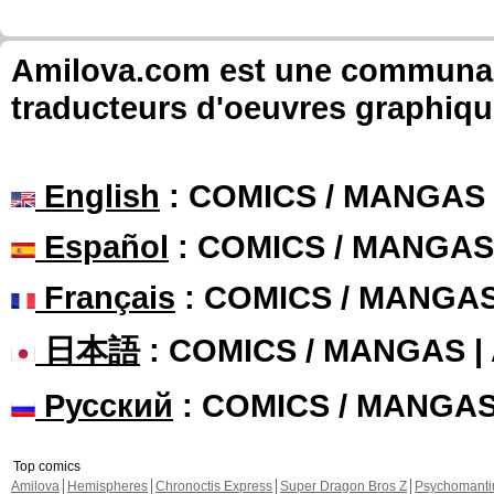
Amilova.com est une communauté
traducteurs d'oeuvres graphiqu
English
: COMICS / MANGAS
Español
: COMICS / MANGAS
Français
: COMICS / MANGA
日本語
: COMICS / MANGAS 
Русский
: COMICS / MANGA
Top comics
Amilova
Hemispheres
Chronoctis Express
Super Dragon Bros Z
Psychomant