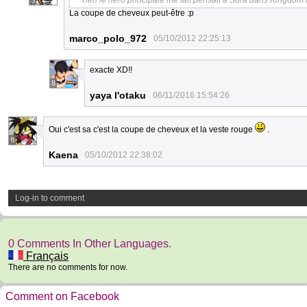
Tien le hero principale me fait pensait à Sora dans Kingdom 
3
La coupe de cheveux peut-être :p
marco_polo_972
05/10/2012 22:25:13
exacte XD!!
8
yaya l'otaku
06/11/2016 15:54:26
Oui c'est sa c'est la coupe de cheveux et la veste rouge
.
8
Kaena
05/10/2012 22:38:02
Log-in to comment
0 Comments In Other Languages.
Français
There are no comments for now.
Comment on Facebook