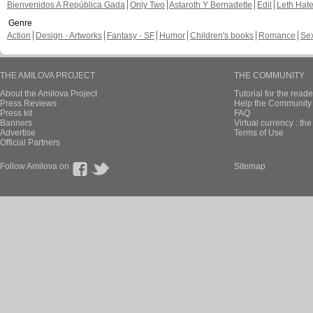
Bienvenidos A República Gada
Only Two
Astaroth Y Bernadette
Edil
Leth Hat
Genre
Action
Design - Artworks
Fantasy - SF
Humor
Children's books
Romance
Se
THE AMILOVA PROJECT
THE COMMUNITY
About the Amilova Project
Tutorial for the reade
Press Reviews
Help the Community 
Press kit
FAQ
Banners
Virtual currency : th
Advertise
Terms of Use
Official Partners
Follow Amilova on
Sitemap