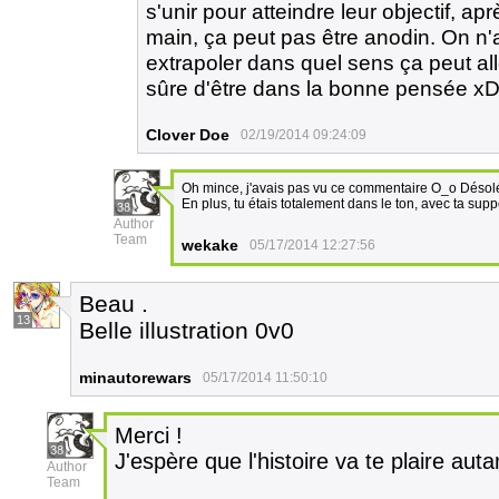
s'unir pour atteindre leur objectif, apr
main, ça peut pas être anodin. On n'
extrapoler dans quel sens ça peut al
sûre d'être dans la bonne pensée x
Clover Doe
02/19/2014 09:24:09
Oh mince, j'avais pas vu ce commentaire O_o Désolée du
En plus, tu étais totalement dans le ton, avec ta supp
38
Author
Team
wekake
05/17/2014 12:27:56
Beau .
13
Belle illustration 0v0
minautorewars
05/17/2014 11:50:10
Merci !
38
J'espère que l'histoire va te plaire aut
Author
Team