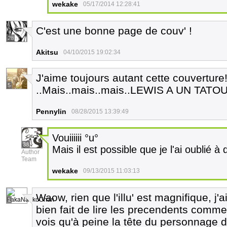
wekake
05/17/2014 12:28:41
C'est une bonne page de couv' !
28
Akitsu
04/10/2015 19:02:34
J'aime toujours autant cette couverture
5
..Mais..mais..mais..LEWIS A UN TATOU
Pennylin
08/28/2015 13:39:49
Vouiiiiii °u°
38
Mais il est possible que je l'ai oublié à 
Author
Team
wekake
09/13/2015 11:03:13
Waow, rien que l'illu' est magnifique, j'a
1
bien fait de lire les precendents comme
vois qu'à peine la tête du personnage d