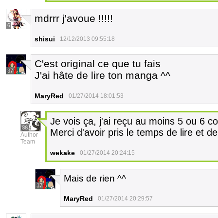
mdrrr j'avoue !!!!!
6
shisui
12/12/2013 09:55:18
C'est original ce que tu fais
37
J'ai hâte de lire ton manga ^^
MaryRed
01/27/2014 18:01:53
Je vois ça, j'ai reçu au moins 5 ou 6 c
38
Merci d'avoir pris le temps de lire et 
Author
Team
wekake
01/27/2014 20:24:15
Mais de rien ^^
37
MaryRed
01/27/2014 20:29:57