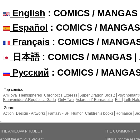
English
: COMICS / MANGAS
Español
: COMICS / MANGAS
Français
: COMICS / MANGA
日本語
: COMICS / MANGAS 
Русский
: COMICS / MANGA
Top comics
Amilova
Hemispheres
Chronoctis Express
Super Dragon Bros Z
Psychomant
Bienvenidos A República Gada
Only Two
Astaroth Y Bernadette
Edil
Leth Hat
Genre
Action
Design - Artworks
Fantasy - SF
Humor
Children's books
Romance
Se
THE AMILOVA PROJECT
THE COMMUNITY
About the Amilova Project
Tutorial for the reade