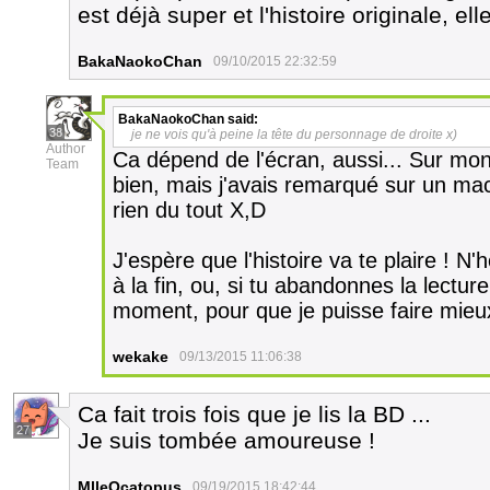
est déjà super et l'histoire originale, el
BakaNaokoChan
09/10/2015 22:32:59
BakaNaokoChan
said:
38
je ne vois qu'à peine la tête du personnage de droite x)
Author
Ca dépend de l'écran, aussi... Sur mon 
Team
bien, mais j'avais remarqué sur un mac
rien du tout X,D
J'espère que l'histoire va te plaire ! N
à la fin, ou, si tu abandonnes la lectur
moment, pour que je puisse faire mieux
wekake
09/13/2015 11:06:38
Ca fait trois fois que je lis la BD ...
27
Je suis tombée amoureuse !
MlleOcatopus
09/19/2015 18:42:44