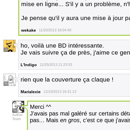
mise en ligne... S'il y a un problème, n'
Je pense qu'il y aura une mise à jour pa
wekake
11/20/2013 18:04:49
ho, voilà une BD intéressante.
28
Je vais suivre ça de près, j'aime ce genr
L'Indigo
11/25/2013 21:25:53
rien que la couverture ça claque !
50
Marialexie
12/10/2013 18:31:13
Merci ^^
38
J'avais pas mal galéré sur certains dét
Author
Team
pas... Mais
en gros
, c'est ce que j'avai