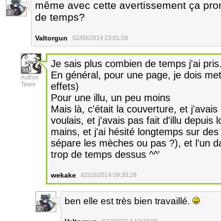
même avec cette avertissement ça prom
30
de temps?
Valtorgun
02/09/2014 23:01:56
Je sais plus combien de temps j'ai pris.
38
En général, pour une page, je dois mett
Author
Team
effets)
Pour une illu, un peu moins
Mais là, c'était la couverture, et j'avai
voulais, et j'avais pas fait d'illu depuis
mains, et j'ai hésité longtemps sur des
sépare les mèches ou pas ?), et l'un da
trop de temps dessus ^^'
wekake
02/10/2014 09:30:29
ben elle est très bien travaillé.
30