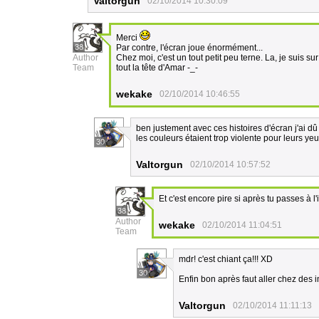
Valtorgun
02/10/2014 10:30:09
Merci
38
Par contre, l'écran joue énormément...
Author
Chez moi, c'est un tout petit peu terne. La, je suis s
Team
tout la tête d'Amar -_-
wekake
02/10/2014 10:46:55
ben justement avec ces histoires d'écran j'ai d
les couleurs étaient trop violente pour leurs yeu
30
Valtorgun
02/10/2014 10:57:52
Et c'est encore pire si après tu passes à 
38
Author
wekake
02/10/2014 11:04:51
Team
mdr! c'est chiant ça!!! XD
30
Enfin bon après faut aller chez des
Valtorgun
02/10/2014 11:11:13