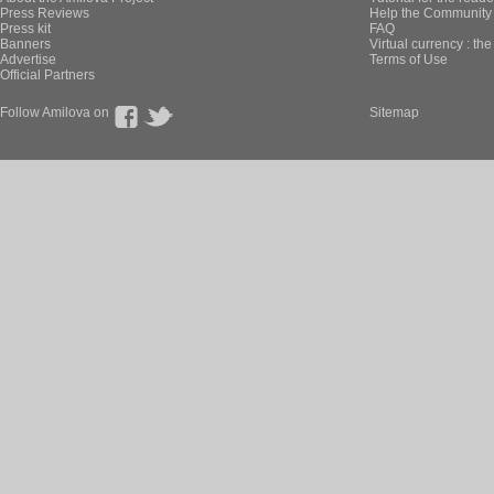
Press Reviews
Help the Community 
Press kit
FAQ
Banners
Virtual currency : th
Advertise
Terms of Use
Official Partners
Follow Amilova on
Sitemap