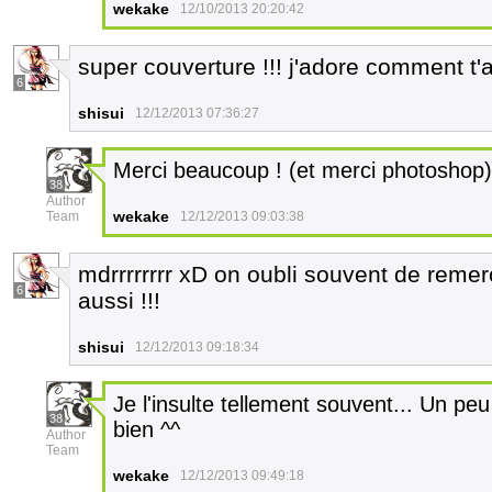
wekake
12/10/2013 20:20:42
super couverture !!! j'adore comment t'a
6
shisui
12/12/2013 07:36:27
Merci beaucoup ! (et merci photoshop)
38
Author
wekake
Team
12/12/2013 09:03:38
mdrrrrrrrr xD on oubli souvent de remerc
6
aussi !!!
shisui
12/12/2013 09:18:34
Je l'insulte tellement souvent... Un peu 
38
bien ^^
Author
Team
wekake
12/12/2013 09:49:18