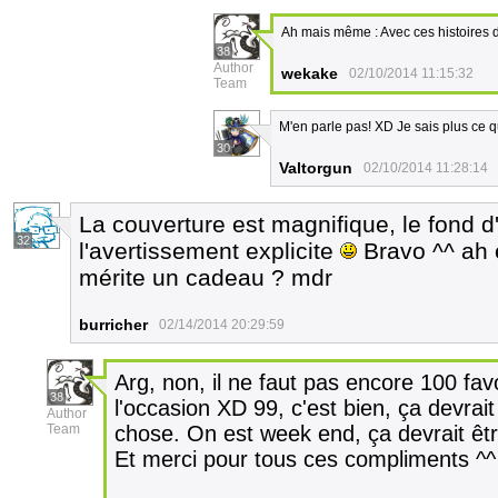
Ah mais même : Avec ces histoires de
38
Author
wekake
02/10/2014 11:15:32
Team
M'en parle pas! XD Je sais plus ce que
30
Valtorgun
02/10/2014 11:28:14
La couverture est magnifique, le fond d
32
l'avertissement explicite
Bravo ^^ ah e
mérite un cadeau ? mdr
burricher
02/14/2014 20:29:59
Arg, non, il ne faut pas encore 100 favo
38
l'occasion XD 99, c'est bien, ça devrai
Author
Team
chose. On est week end, ça devrait êtr
Et merci pour tous ces compliments ^^