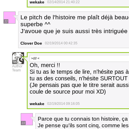
wekake
02/14/2014 21:40:22
Le pitch de l'histoire me plaît déjà bea
22
superbe ^^
J'avoue que je suis aussi très intriguée p
Clover Doe
02/19/2014 00:42:35
>//// <
38
Oh, merci !!
Author
Team
Si tu as le temps de lire, n'hésite pas
tu as des conseils, n'hésite SURTOUT 
(Je pensais pas que le titre serait aussi
coule de source pour moi XD)
wekake
02/19/2014 09:16:05
Parce que tu connais ton histoire, ç
22
Je pense qu'ils sont cinq, comme les 