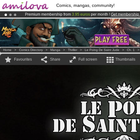
Comics, mangas, community!
Premium membership from
3.95 euros
per month !
Get membership
Already 100000
members
and 1000
comics & mangas!
.
Amilova
Kickstarter is now LIVE
!.
Home
>
Comics Directory
>
Manga
>
Thriller
>
Le Poing De Saint Jude
>
Ch. 1
Favourites
Share
Full screen
Thumbnails