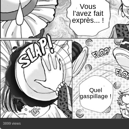
Vous
l'avez fait
exprès... !
Quel
gaspillage !
3899 views