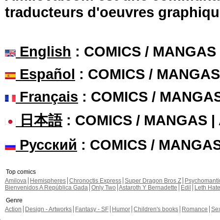
traducteurs d'oeuvres graphiqu
English
: COMICS / MANGAS
Español
: COMICS / MANGAS
Français
: COMICS / MANGA
日本語
: COMICS / MANGAS 
Русский
: COMICS / MANGA
Top comics
Amilova
Hemispheres
Chronoctis Express
Super Dragon Bros Z
Psychomant
Bienvenidos A República Gada
Only Two
Astaroth Y Bernadette
Edil
Leth Hat
Genre
Action
Design - Artworks
Fantasy - SF
Humor
Children's books
Romance
Se