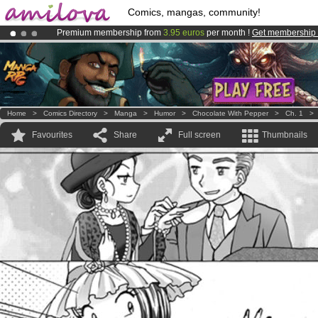
Comics, mangas, community!
Premium membership from
3.95 euros
per month !
Get membership
Already 100000
members
and 1000
comics & mangas!
.
Amilova
Kickstarter is now LIVE
!.
Home
>
Comics Directory
>
Manga
>
Humor
>
Chocolate With Pepper
>
Ch. 1
Favourites
Share
Full screen
Thumbnails