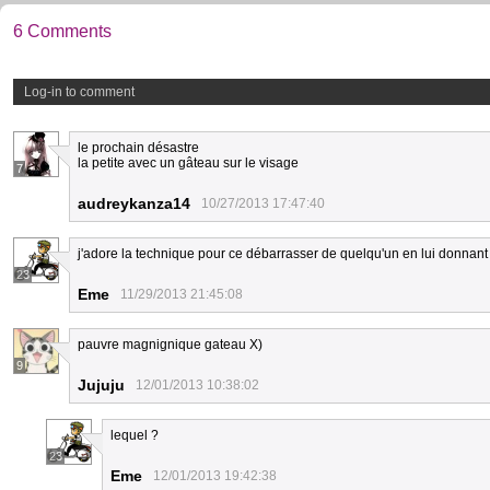
6 Comments
Log-in to comment
le prochain désastre
la petite avec un gâteau sur le visage
7
audreykanza14
10/27/2013 17:47:40
j'adore la technique pour ce débarrasser de quelqu'un en lui donnant u
23
Eme
11/29/2013 21:45:08
pauvre magnignique gateau X)
9
Jujuju
12/01/2013 10:38:02
lequel ?
23
Eme
12/01/2013 19:42:38