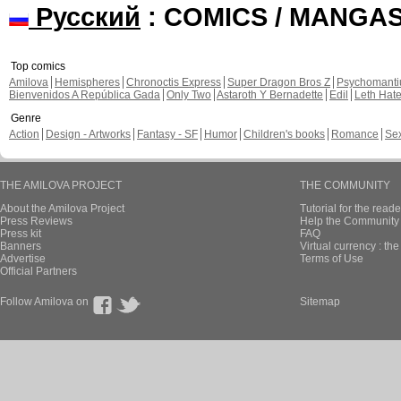
Русский
: COMICS / MANGA
Top comics
Amilova
Hemispheres
Chronoctis Express
Super Dragon Bros Z
Psychomant
Bienvenidos A República Gada
Only Two
Astaroth Y Bernadette
Edil
Leth Hat
Genre
Action
Design - Artworks
Fantasy - SF
Humor
Children's books
Romance
Se
THE AMILOVA PROJECT
THE COMMUNITY
About the Amilova Project
Tutorial for the reade
Press Reviews
Help the Community 
Press kit
FAQ
Banners
Virtual currency : th
Advertise
Terms of Use
Official Partners
Follow Amilova on
Sitemap