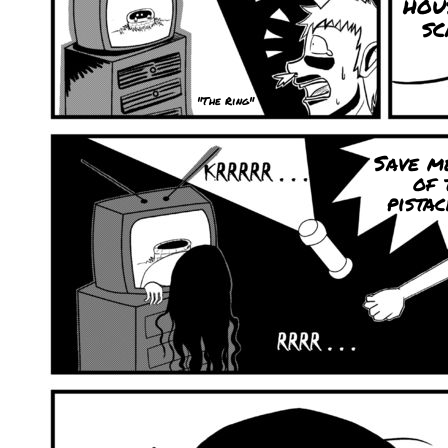
hou
sc
"The Ring"
Save m
of 
pistac