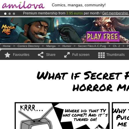
Comics, mangas, community!
Premium membership from
3.95 euros
per month !
Get membership
Amilova
Kickstarter is now LIVE
!.
Already 134393
members
and 1208
comics & mangas!
.
Home
>
Comics Directory
>
Manga
>
Humor
>
Secret Files A.C.Puig
>
Ch. 2
>
P
Favourites
Share
Full screen
Thumbnails
What if Secret 
horror m
Why 
Where did that TV
has come?! And it´s
Pui
turned on!
me 