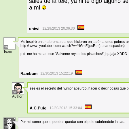
sales de la tele, ya ni te digo alguno 
a mi
shiwi
12/29/2013 20:36:30
Me inspiré en una broma real que hicieron en japón a unos pobres a
http:// www .youtube. com/ watch?v=YiGmZijpcRo (quitar espacios)
29
Team
p.d: me ha matao ese "Salveme rey de los pistachos!" jajajaja XDDD
Rambam
12/30/2013 15:22:19
ese es el secreto del humor absurdo. hacer o decir cosas que p
31
Author
A.C.Puig
12/30/2013 15:33:04
Por mí, como que te puedes quedar con el pelo cubriéndote la cara.
30