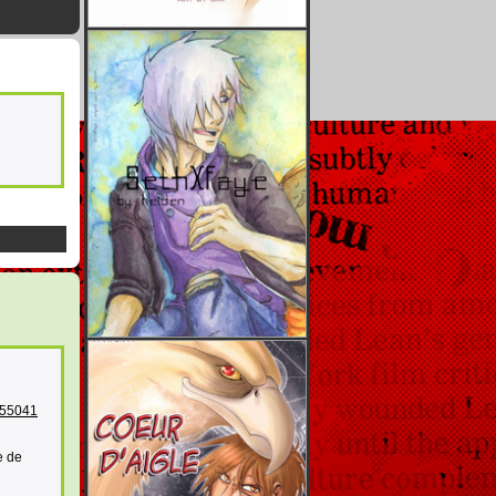
/55041
e de