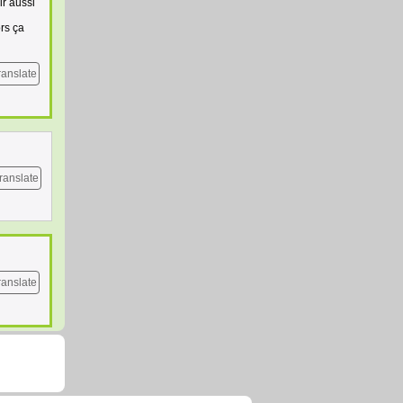
ir aussi
ors ça
ranslate
ranslate
ranslate