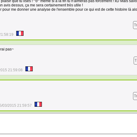
s plaisir que tu lises ! ^o^ même si à la fin tu n'aimeras pas forcément ! xD Mais savo
 avis dessus, ça me sera certainement très utile !
ur pour me donner une analyse de l'ensemble pour ce qui est de cette histoire là al
T
21:58:19
erai pas~
T
2015 21:59:08
T
5/03/2015 21:59:57