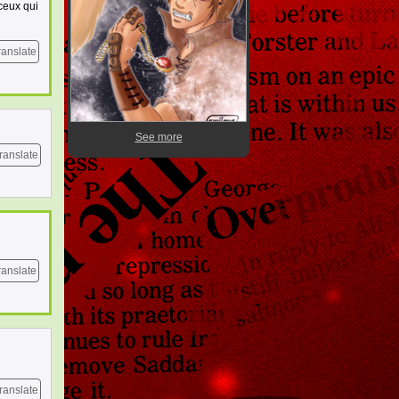
ceux qui
ranslate
See more
ranslate
ranslate
ranslate