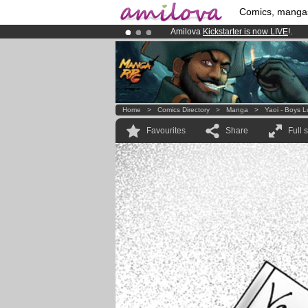
Comics, manga
Amilova
Kickstarter is now LIVE
!.
Premium membership from
3.95 eur
Already 100000
members
and 1000
Home
>
Comics Directory
>
Manga
>
Yaoi - Boys 
Favourites
Share
Full 