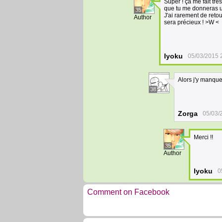
Super ! ça me fait trè
que tu me donneras un
35
J'ai rarement de reto
Author
sera précieux ! >W <
Iyoku
05/03/2015 
Alors j'y manqu
38
Zorga
05/03/
Merci !!
35
Author
Iyoku
0
Comment on Facebook