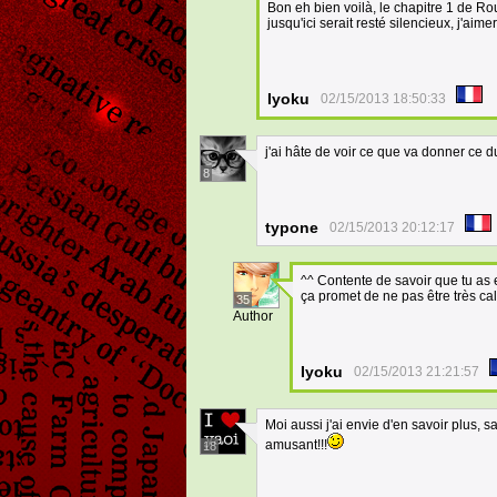
Bon eh bien voilà, le chapitre 1 de R
jusqu'ici serait resté silencieux, j'aime
Iyoku
02/15/2013 18:50:33
j'ai hâte de voir ce que va donner ce 
8
typone
02/15/2013 20:12:17
^^ Contente de savoir que tu as e
ça promet de ne pas être très ca
35
Author
Iyoku
02/15/2013 21:21:57
Moi aussi j'ai envie d'en savoir plus, 
amusant!!!
18