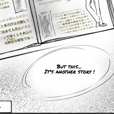
But this...
It's another story !
d