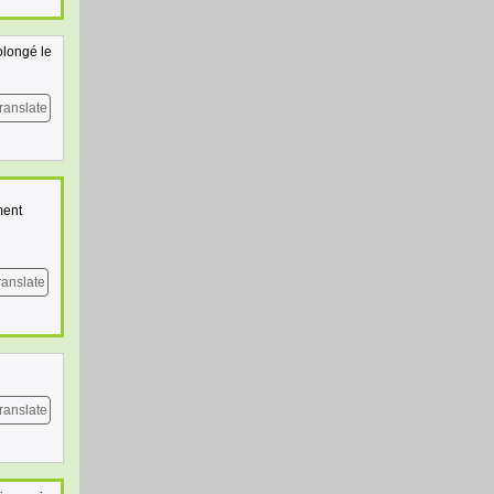
olongé le
ranslate
ment
ranslate
ranslate