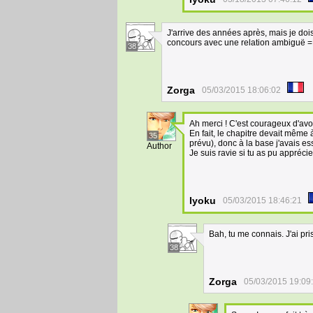
J'arrive des années après, mais je dois
concours avec une relation ambiguë 
38
Zorga
05/03/2015 18:06:02
Ah merci ! C'est courageux d'avoi
En fait, le chapitre devait même à
35
prévu), donc à la base j'avais es
Author
Je suis ravie si tu as pu apprécie
Iyoku
05/03/2015 18:46:21
Bah, tu me connais. J'ai pris 
38
Zorga
05/03/2015 19:09