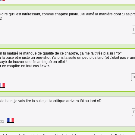
 dire qu'il est intéressant, comme chapitre pilote. J'ai aimé la manière dont tu as pr
=D
T
r lu malgré le manque de qualité de ce chapitre, ça me fait très plaisir ! ^o^
 la base être juste un one-shot, j'ai pris la suite un peu plus tard (et c'était pas vrai
sayé de trouver une fin ambiguë en effet !
r ce chapitre en tout cas ! >w <
T
le bain, je vais lire la suite, et la critique arrivera tôt ou tard xD.
T
:32