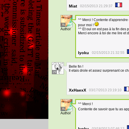
Miat
02/15/2013 21:29:37
^^ Merci ! Contente d'apprendre qu
35
pour moi !
Author
^^ Et oui on est pas à la fin des
Merci encore à toi de me lire et d
Iyoku
02/15/2013 21:32:55
Belle fin !
Il etais drole et assez surprenant ce cha
29
XxHaexX
03/17/2013 23:19:10
^^ Merci !
35
Contente de savoir que tu as app
Author
Iyoku
03/18/2013 07:46:12