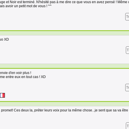
ouge et Noir est terminé. N'hésité pas à me dire ce que vous en avez pensé ! Même 
rais avoir un petit mot de vous ! ^^
T
duo XD
T
nvie d'en voir plus !
lme entre eux en tout cas ! XD
T
sa promet! Ces deux la, préter leurs voix pour la même chose...je sent que sa va être
T