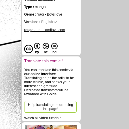
Type :
manga
Genre :
Yaoi - Boys love
Versions:
English
rouge-et-noir.amilova.com
by
nc
nd
Translate this comic !
You can translate this comic
via
our online interface
.
Translating helps the artist to be
more visible, and shows your
interest and gratitude.
Dedicated translators will be
rewarded with Golds.
Help translating or correcting
this page!
Watch all video tutorials