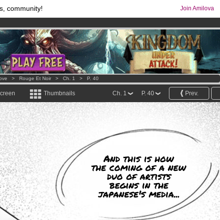
s, community!
Join Amilova
os
per month !
Get membership now
comics & mangas!
.
Love
>
Rouge Et Noir
>
Ch. 1
>
P. 40
screen
Thumbnails
Ch. 1
P. 40
Prev.
And this is how
the coming of a new
duo of artists
begins in the
japanese's media...