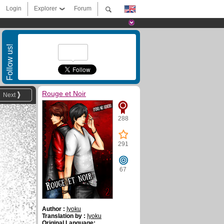
Login
Explorer
Forum
Follow us!
Rouge et Noir
Next
288
291
67
Author :
Iyoku
Translation by :
Iyoku
Original Language: