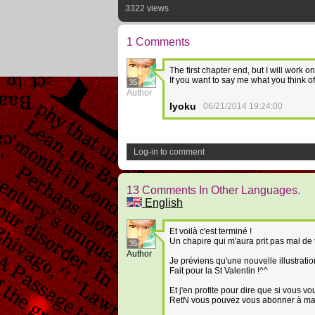
3322 views
1 Comments
The first chapter end, but I will work o
If you want to say me what you think of th
35
Author
Iyoku
06/21/2014 19:24:00
Log-in to comment
13 Comments In Other Languages.
English
Et voilà c'est terminé !
Un chapire qui m'aura prit pas mal de 
35
Author
Je préviens qu'une nouvelle illustratio
Fait pour la St Valentin !^^
Et j'en profite pour dire que si vous 
RetN vous pouvez vous abonner à ma