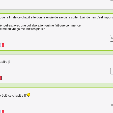
e la fin de ce chapitre te donne envie de savoir la suite ! L'air de rien c'est import
 péripéties, avec une collaboration qui ne fait que commencer !
e me suivre ça me fait très plaisir !
T
pitre ¦)
T
récié ce chapitre !!
T