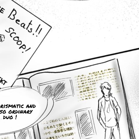
rismatic and
so ordinary
duo !