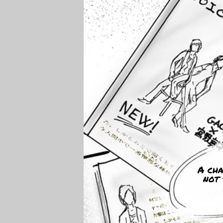
A cha
not 