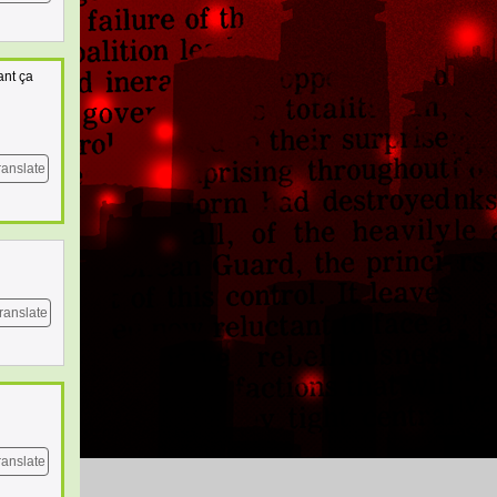
ant ça
ranslate
ranslate
ranslate