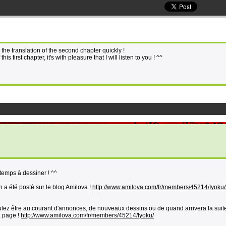
n the translation of the second chapter quickly !
is first chapter, it's with pleasure that I will listen to you ! ^^
temps à dessiner ! ^^
n a été posté sur le blog Amilova !
http://www.amilova.com/fr/members/45214/Iyoku
voulez être au courant d'annonces, de nouveaux dessins ou de quand arrivera la suit
 page !
http://www.amilova.com/fr/members/45214/Iyoku/