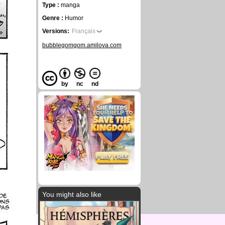
Type :
manga
Genre :
Humor
Versions:
Français
bubblegomgom.amilova.com
by
nc
nd
You might also like