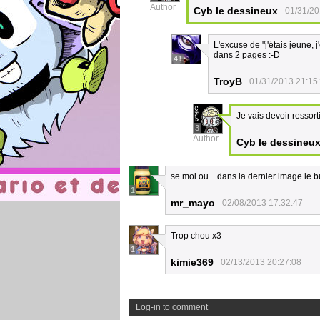
Author
Cyb le dessineux
01/31/20
L'excuse de "j'étais jeune, j
dans 2 pages :-D
41
TroyB
01/31/2013 21:15
Je vais devoir ressor
3
Author
Cyb le dessineu
se moi ou... dans la dernier image le b
1
mr_mayo
02/08/2013 17:32:47
Trop chou x3
1
kimie369
02/13/2013 20:27:08
Log-in to comment