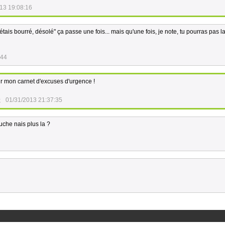
13 19:08:16
'étais bourré, désolé" ça passe une fois... mais qu'une fois, je note, tu pourras pas la
:44
tir mon carnet d'excuses d'urgence !
x
01/31/2013 21:37:35
uche nais plus la ?