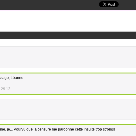
assage, Léanne.
:29:12
eune, je... Pourvu que la censure me pardonne cette insulte trop strong!!