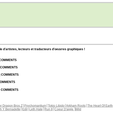
d'artistes, lecteurs et traducteurs d'oeuvres graphiques !
| COMMENTS
| COMMENTS
 | COMMENTS
 COMMENTS
 | COMMENTS
r Dragon Bros Z
Psychomantium
Tokio Libido
Arkham Roots
The Heart Of Earth
th Y Bernadette
Edil
Leth Hate
Run 8
Coeur D'aigle
Wild