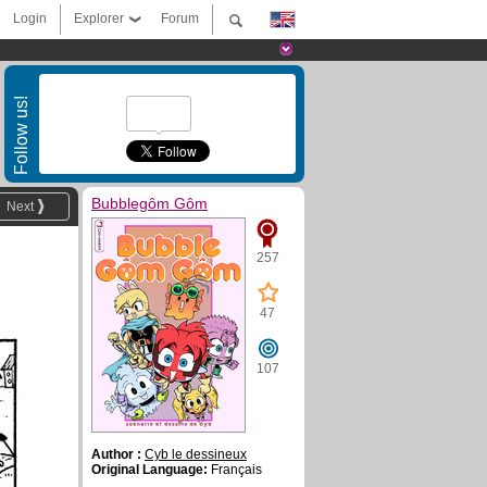
Login
Explorer
Forum
Follow us!
Bubblegôm Gôm
Next
257
47
107
Author :
Cyb le dessineux
Original Language:
Français