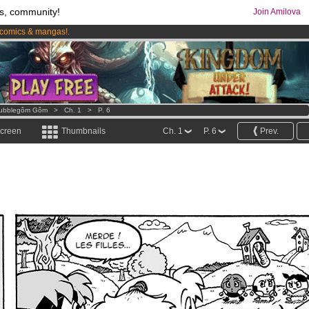
s, community!
Join Amilova
comics & mangas!
.
os
per month !
Get membership now
ubblegôm Gôm
>
Ch. 1
>
P. 6
screen
Thumbnails
Ch. 1
P. 6
Prev.