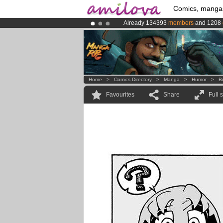
Comics, manga
Already 134393
members
and 1208
Premium membership from
3.95 eur
Amilova
Kickstarter is now LIVE
!.
Home
>
Comics Directory
>
Manga
>
Humor
>
B
Favourites
Share
Full 