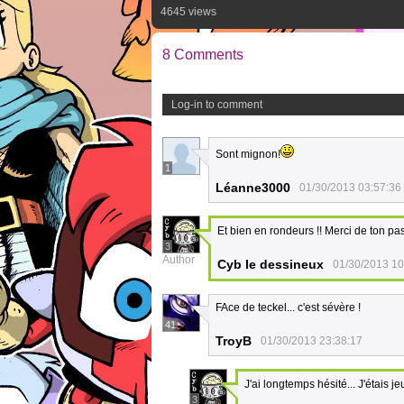
4645 views
8 Comments
Log-in to comment
Sont mignon!
1
Léanne3000
01/30/2013 03:57:36
Et bien en rondeurs !! Merci de ton p
3
Author
Cyb le dessineux
01/30/2013 10
FAce de teckel... c'est sévère !
41
TroyB
01/30/2013 23:38:17
J'ai longtemps hésité... J'étais j
3