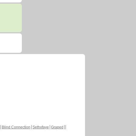
Blind Connection
Sethxfaye
Graped