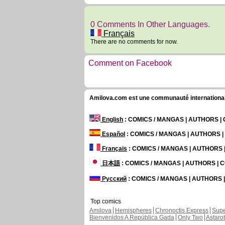
0 Comments In Other Languages.
Français
There are no comments for now.
Comment on Facebook
Amilova.com est une communauté internationale 
English
: COMICS / MANGAS | AUTHORS 
Español
: COMICS / MANGAS | AUTHORS 
Français
: COMICS / MANGAS | AUTHORS
日本語
: COMICS / MANGAS | AUTHORS |
Русский
: COMICS / MANGAS | AUTHORS
Top comics
Amilova
Hemispheres
Chronoctis Express
Supe
Bienvenidos A República Gada
Only Two
Astaro