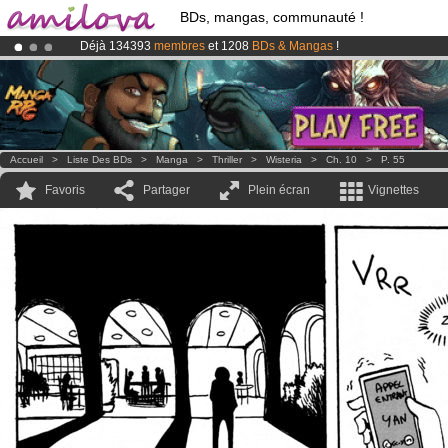
BDs, mangas, communauté !
Déjà 134393
membres
et 1208
BDs & Mangas
!
Abonnement premium: à partir de
3.95 euros
par mois !
Clique ici p
Le
Kickstarter Amilova est désormais lancé
!.
Accueil
>
Liste Des BDs
>
Manga
>
Thriller
>
Wisteria
>
Ch. 10
>
P. 55
Favoris
Partager
Plein écran
Vignettes