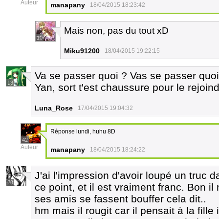
Auteur
manapany
18/04/2015 18:23:42
Mais non, pas du tout xD
10
Miku91200
18/04/2015 19:22:15
Va se passer quoi ? Vas se passer quoi 
13
Yan, sort t'est chaussure pour le rejoin
Luna_Rose
17/04/2015 19:04:32
Réponse lundi, huhu 8D
42
Auteur
manapany
18/04/2015 18:24:22
J'ai l'impression d'avoir loupé un truc da
28
ce point, et il est vraiment franc. Bon il
ses amis se fassent bouffer cela dit..
hm mais il rougit car il pensait à la fille 