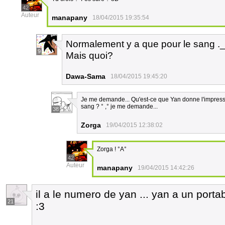
42
Auteur
manapany
18/04/2015 19:35:54
Normalement y a que pour le sang ._. 
9
Mais quoi?
Dawa-Sama
18/04/2015 19:45:20
Je me demande... Qu'est-ce que Yan donne l'impressio
sang ? ° ,° je me demande...
38
Zorga
19/04/2015 12:38:02
Zorga ! °A°
42
Auteur
manapany
19/04/2015 14:42:26
il a le numero de yan ... yan a un portab
21
:3