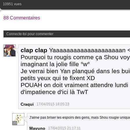
10951 vues
88 Commentaires
Connecte-toi pour commenter
clap clap
Yaaaaaaaaaaaaaaaaaaaan <
9
Pourquoi tu rougis comme ça Shou voyo
imaginant la jolie fille °w°
Je verrai bien Yan planqué dans les bu
petits yeux qui te fixent XD
POUAH on doit vraiment attendre lundi p
d'impatience d'ici là TwT
Craqui
17/04/2015 18:05:23
J'aime pas briser les espoirs des gens, mais Shou rougie unique
23
Mayuno
17/04/2015 21:17:11