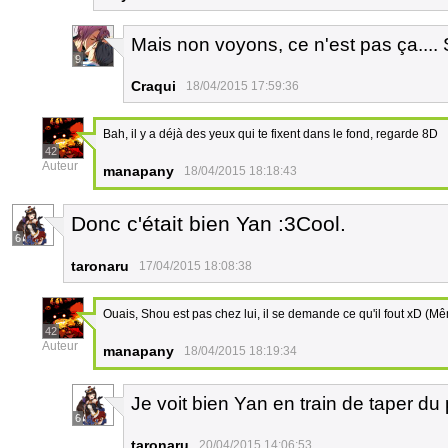
Mais non voyons, ce n'est pas ça.... S
9
Craqui
18/04/2015 17:59:36
Bah, il y a déjà des yeux qui te fixent dans le fond, regarde 8D
42
Auteur
manapany
18/04/2015 18:18:43
Donc c'était bien Yan :3Cool.
6
taronaru
17/04/2015 18:08:38
Ouais, Shou est pas chez lui, il se demande ce qu'il fout xD (Mê
42
Auteur
manapany
18/04/2015 18:19:34
Je voit bien Yan en train de taper du 
6
taronaru
20/04/2015 14:06:53