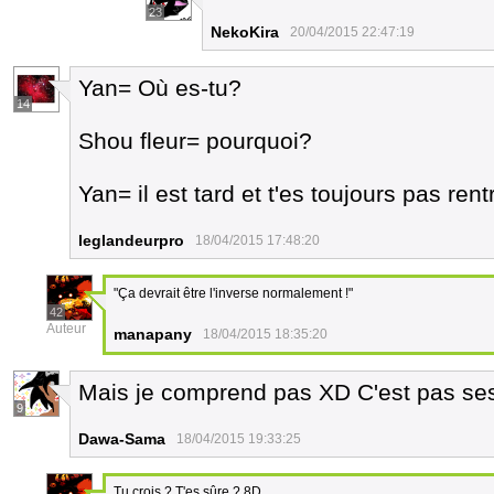
23
NekoKira
20/04/2015 22:47:19
Yan= Où es-tu?
14
Shou fleur= pourquoi?
Yan= il est tard et t'es toujours pas rent
leglandeurpro
18/04/2015 17:48:20
"Ça devrait être l'inverse normalement !"
42
Auteur
manapany
18/04/2015 18:35:20
Mais je comprend pas XD C'est pas ses
9
Dawa-Sama
18/04/2015 19:33:25
Tu crois ? T'es sûre ? 8D