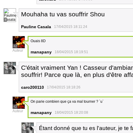
Mouhaha tu vas souffrir Shou
5
Pauline Casala
17/04/2015 18:11:24
Ouais 8D
42
Auteur
manapany
18/04/2015 18:19:51
C'était vraiment Yan ! Casseur d'ambian
19
souffrir! Parce que là, en plus d'être aff
caro200110
17/04/2015 18:18:26
On parie combien que ça va mal tourner ? `u`
42
Auteur
manapany
18/04/2015 18:20:08
Étant donné que tu es l'auteur, je te 
19