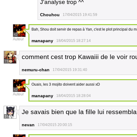
J'analyse trop ^^
Chouhou
17/04/2015 19:41:59
Bah, Shou doit servir de repas à Yan, c'est le plot principal 
42
Auteur
manapany
18/04/2015 18:27:14
comment cest trop Kawaiii de le voir ro
23
nemuru-chan
17/04/2015 19:31:40
Ouais, les 3 mojito doivent aider aussi xD
42
Auteur
manapany
18/04/2015 18:28:04
Je savais bien que la fille lui ressembl
14
nevan
17/04/2015 20:00:15