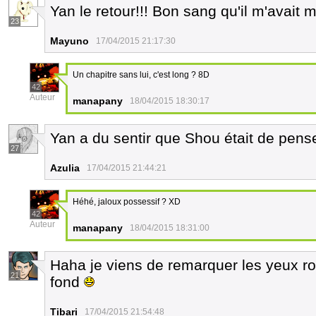
Yan le retour!!! Bon sang qu'il m'avait
23
Mayuno
17/04/2015 21:17:30
Un chapitre sans lui, c'est long ? 8D
42
Auteur
manapany
18/04/2015 18:30:17
Yan a du sentir que Shou était de pens
27
Azulia
17/04/2015 21:44:21
Héhé, jaloux possessif ? XD
42
Auteur
manapany
18/04/2015 18:31:00
Haha je viens de remarquer les yeux r
21
fond
Tibari
17/04/2015 21:54:48