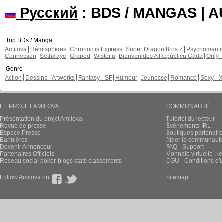
Русский
: BDS / MANGAS | 
Top BDs / Manga
Amilova
Hémisphères
Chronoctis Express
Super Dragon Bros Z
Psychomant
Connection
Sethxfaye
Graped
Wisteria
Bienvenidos A República Gada
Only 
Genre
Action
Dessins - Artworks
Fantasy - SF
Humour
Jeunesse
Romance
Sexy - 
LE PROJET AMILOVA
COMMUNAUTÉ
Présentation du projet Amilova
Tutoriel du lecteur
Revue de presse
Évènements IRL
Espace Presse
Boutiques partenair
Bannières
Aider la communauté 
Devenir Annonceur
FAQ - Support
Partenaires Officiels
Monnaie virtuelle : l
Réseau social poker, blogs stats classements
CGU - Conditions d'ut
Follow Amilova on
Sitemap