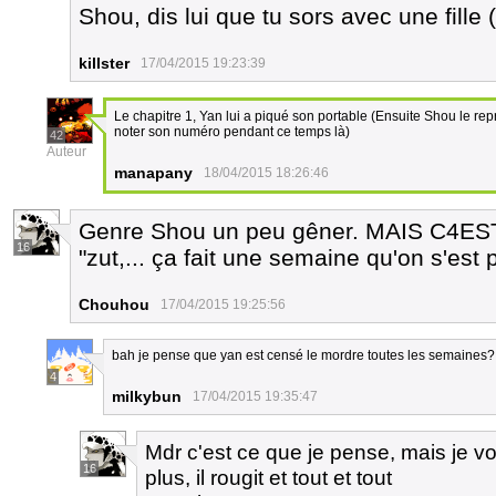
Shou, dis lui que tu sors avec une fille 
killster
17/04/2015 19:23:39
Le chapitre 1, Yan lui a piqué son portable (Ensuite Shou le repr
noter son numéro pendant ce temps là)
42
Auteur
manapany
18/04/2015 18:26:46
Genre Shou un peu gêner. MAIS C4E
16
"zut,... ça fait une semaine qu'on s'est
Chouhou
17/04/2015 19:25:56
bah je pense que yan est censé le mordre toutes les semaines?
4
milkybun
17/04/2015 19:35:47
Mdr c'est ce que je pense, mais je vo
16
plus, il rougit et tout et tout