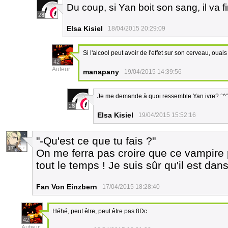
Du coup, si Yan boit son sang, il va fi
28
Elsa Kisiel
18/04/2015 20:29:09
Si l'alcool peut avoir de l'effet sur son cerveau, ouai
42
Auteur
manapany
19/04/2015 14:39:56
Je me demande à quoi ressemble Yan ivre? °^°.
28
Elsa Kisiel
19/04/2015 15:52:16
"-Qu'est ce que tu fais ?"
17
On me ferra pas croire que ce vampire
tout le temps ! Je suis sûr qu'il est dan
Fan Von Einzbern
17/04/2015 18:28:40
Héhé, peut être, peut être pas 8Dc
42
Auteur