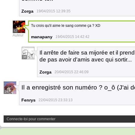
Zorga
19/04/2015 12:39:35
Tu crois qu'il aime le sang comme ça ? XD
42
Auteur
manapany
19/04/2015 14:42:42
Il arrête de faire sa mijorée et il pre
38
de pas avoir d'amis avec qui sortir...
Zorga
20/04/2015 22:46:09
Il a enregistré son numéro ? o_ô (J'ai 
24
Fenrys
22/04/2015 23:33:13
Connecte-toi pour commenter