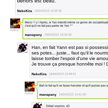
dehors est beau.
NekoKira
18/04/2015 14:58:36
Merci ! \`u`/ Après, si Yan interdit même ce genre de sociabilisati
c'est qu'il ne fait pas parler de Yan ^^
42
Auteur
manapany
18/04/2015 18:34:49
Han, en fait Yann est pas si possessif
23
ses potes... juste... faut qu'il le nourr
laisse tomber l'espoir d'une vie amo
Je trouve ça presque honnête moi ! 
NekoKira
18/04/2015 23:49:01
Bah le fait qu'il se fasse harceler et qu'il puisse pas
42
Auteur
manapany
19/04/2015 14:41:00
Détail voyions. xD