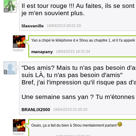
Il est tour rouge !!! Au faites, ils se 
12
je m'en souvient plus.
lilasvanille
18/04/2015 00:01:50
Yan a chipé le téléphone d e Shou au chapitre 1, et il l'a appelé
42
Auteur
manapany
18/04/2015 18:32:34
"Des amis? Mais tu n'as pas besoin d'am
1
suis LÀ, tu n'as pas besoin d'amis"
Bref, j'ai l'impression qu'il risque pas d
Une semaine sans yan ? Tu m'étonnes qu
BRANLIX2000
18/04/2015 01:05:20
Ouais, ça a fait du bien à Shou mentalement parlant
42
Auteur