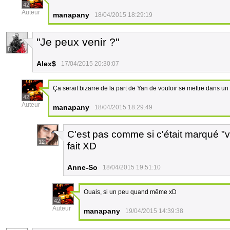
42
Auteur
manapany
18/04/2015 18:29:19
"Je peux venir ?"
8
Alex$
17/04/2015 20:30:07
Ça serait bizarre de la part de Yan de vouloir se mettre dans un 
42
Auteur
manapany
18/04/2015 18:29:49
C'est pas comme si c'était marqué "v
12
fait XD
Anne-So
18/04/2015 19:51:10
Ouais, si un peu quand même xD
42
Auteur
manapany
19/04/2015 14:39:38