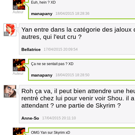
Euh, hein ? XD
42
Auteur
manapany
18/04/2015 18:28:36
Yan entre dans la catégorie des jaloux q
33
autres, qui l'eut cru ?
Bellatrice
17/04/2015 20:09:54
Ça ne se sentait pas ? XD
42
Auteur
manapany
18/04/2015 18:28:50
Roh ça va, il peut bien attendre une he
12
rentré chez lui pour venir voir Shou. il 
attendant ? une partie de Skyrim ?
Anne-So
17/04/2015 20:11:10
OMG Yan sur Skyrim xD