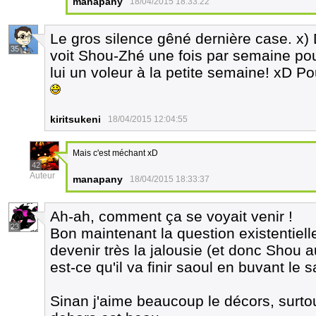
manapany
18/04/2015 18:33:22
Le gros silence gêné dernière case. x) D'
35
voit Shou-Zhé une fois par semaine pour
lui un voleur à la petite semaine! xD Po
kiritsukeni
18/04/2015 12:04:55
Mais c'est méchant xD
42
Auteur
manapany
18/04/2015 18:33:37
Ah-ah, comment ça se voyait venir !
23
Bon maintenant la question existentiell
devenir très la jalousie (et donc Shou au
est-ce qu'il va finir saoul en buvant le 
Sinan j'aime beaucoup le décors, surto