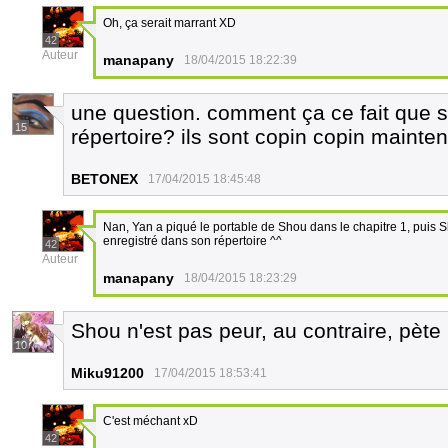
Oh, ça serait marrant XD
42
Auteur
manapany
18/04/2015 18:22:39
une question. comment ça ce fait que 
15
répertoire? ils sont copin copin mainte
BETONEX
17/04/2015 18:45:48
Nan, Yan a piqué le portable de Shou dans le chapitre 1, puis Sh
enregistré dans son répertoire ^^
42
Auteur
manapany
18/04/2015 18:23:29
Shou n'est pas peur, au contraire, pète l
10
Miku91200
17/04/2015 18:53:41
C'est méchant xD
42