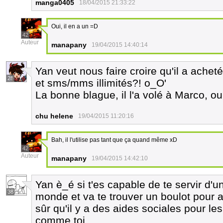
manga0405
18/04/2015 21:33:22
Oui, il en a un =D
42
Auteur
manapany
19/04/2015 14:40:14
Yan veut nous faire croire qu'il a ach
28
et sms/mms illimités?! o_O'
La bonne blague, il l'a volé à Marco, ou
chu helene
19/04/2015 11:20:16
Bah, il l'utilise pas tant que ça quand même xD
42
Auteur
manapany
19/04/2015 14:42:10
Yan è_é si t'es capable de te servir d'
38
monde et va te trouver un boulot pour 
sûr qu'il y a des aides sociales pour l
comme toi.