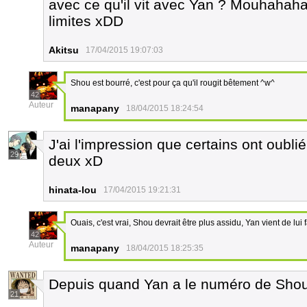
avec ce qu'il vit avec Yan ? Mouhahaha
limites xDD
Akitsu
17/04/2015 19:07:03
Shou est bourré, c'est pour ça qu'il rougit bêtement ^w^
42
Auteur
manapany
18/04/2015 18:24:54
J'ai l'impression que certains ont oubli
29
deux xD
hinata-lou
17/04/2015 19:21:31
Ouais, c'est vrai, Shou devrait être plus assidu, Yan vient de lui 
42
Auteur
manapany
18/04/2015 18:25:35
Depuis quand Yan a le numéro de Sho
21