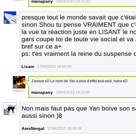
manapany
18/04/2015 18:21:33
presque tout le monde savait que c'éta
6
sinon Shou tu pense VRAIMENT que c'est
la vue ta réaction juste en LISANT le 
gars coupe toi de toute vie social et v
bref sur ce a+
ps: t'es vraiment la reine du suspense 
Lixam
17/04/2015 18:30:50
J'avoue xD Le nom de Yan a plus d'effet tout seul, haha xD
42
Auteur
manapany
18/04/2015 18:22:05
Non mais faut pas que Yan boive son sa
18
aussi sinon )8
AresNergal
17/04/2015 18:38:49