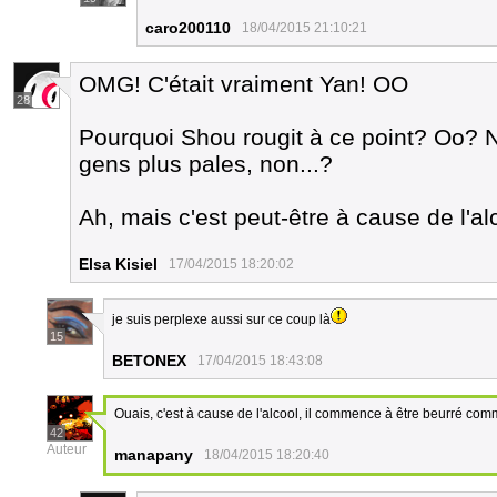
caro200110
18/04/2015 21:10:21
OMG! C'était vraiment Yan! OO
28
Pourquoi Shou rougit à ce point? Oo? 
gens plus pales, non...?
Ah, mais c'est peut-être à cause de l'al
Elsa Kisiel
17/04/2015 18:20:02
je suis perplexe aussi sur ce coup là
15
BETONEX
17/04/2015 18:43:08
Ouais, c'est à cause de l'alcool, il commence à être beurré comm
42
Auteur
manapany
18/04/2015 18:20:40