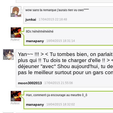
wow sans ta remarque j'aurais rien vu owo"""""
14
junkai
17/04/2015 22:18:48
8Dc héhéhhéhééhé
42
Auteur
manapany
18/04/2015 18:31:14
Yan~~ !!! > < Tu tombes bien, on parlai
13
plus qui !! Tu dois te charger d'elle !! 
déjeuner "avec" Shou aujourd'hui, tu de
pas le meilleur surtout pour un gars co
moon3002013
17/04/2015 21:55:06
Han, comment ça encourage au meurtre ô_ô
42
Auteur
manapany
18/04/2015 18:32:02