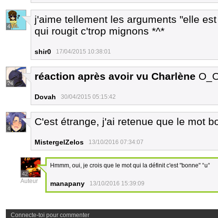
j'aime tellement les arguments "elle es
4
qui rougit c'trop mignons *^*
shir0
17/04/2015 10:38:01
réaction après avoir vu Charlène
O_O
24
Dovah
30/04/2015 05:15:42
C'est étrange, j'ai retenue que le mot 
4
MistergelZelos
13/10/2016 07:34:07
Hmmm, oui, je crois que le mot qui la définit c'est "bonne" °u°
42
Auteur
manapany
13/10/2016 15:39:09
Connecte-toi pour commenter