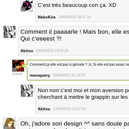
C'est très beaucoup con ça. XD
23
NekoKira
16/04/2015 19:17:14
Comment il paaaarle ! Mais bon, elle es
28
Qui c'eeeest ?!
Akitsu
15/04/2015 19:41:20
Comment ça elle est pas si géniale ? ;A; Si elle est pas assez se
42
Auteur
manapany
15/04/2015 22:16:57
Non non c'est moi et mon aversion p
28
cherchant à mettre le grappin sur les
Akitsu
17/04/2015 13:27:53
Oh, j'adore son design ^^ sans doute p
26