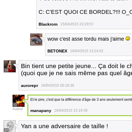
C: C'EST QUOI CE BORDEL?!!! O_
Blackrom
15/04/2015 23:29:57
wow c'est asse tordu mais j'aime
15
BETONEX
16/04/2015 13:24:02
Bin tient une petite jeune... Ça doit le
18
(quoi que je ne sais même pas quel âge
aurorepr
16/04/2015 00:16:36
Et le pire, c'est que la différence d'âge de 3 ans seulement sem
42
Auteur
manapany
16/04/2015 15:19:39
Yan a une adversaire de taille !
27