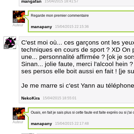
mangafan
15/04/2015 18:41:57
Regarde mon premier commentaire
42
Auteur
manapany
15/04/2015 22:15:36
C'est moi où... ces garçons ont les ye
23
techniques en cours de sport ? XD On pe
une... personnalité affirmée ? [ok je sors
Sinan... jolie faute, merci l'alcool hein
ses persos elle boit aussi en fait ! [je s
Je me marre si c'est Yann au téléphone.
NekoKira
15/04/2015 18:55:01
Ouais, en fait je sais plus si cette faute est faite exprès ou si j
42
Auteur
manapany
15/04/2015 22:17:48