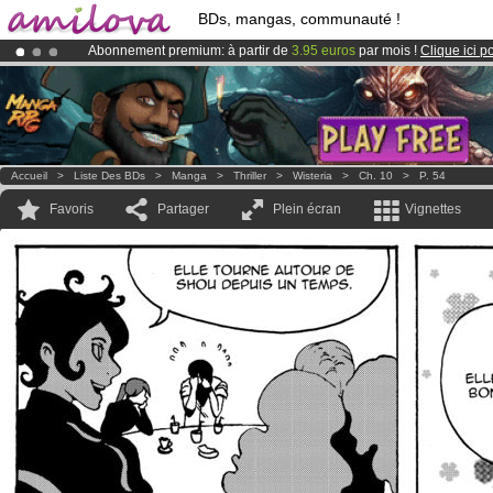
BDs, mangas, communauté !
Abonnement premium: à partir de
3.95 euros
par mois !
Clique ici p
Déjà 100000
membres
et 1000
BDs & Mangas
!
Le
Kickstarter Amilova est désormais lancé
!.
Accueil
>
Liste Des BDs
>
Manga
>
Thriller
>
Wisteria
>
Ch. 10
>
P. 54
Favoris
Partager
Plein écran
Vignettes