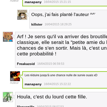
Auteur
manapany
16/04/2015 15:21:15
Oops, j'ai fais planté l'auteur ^^'
21
killster
16/04/2015 18:29:25
Arf ! Je sens qu'il va arriver des brouti
35
classique, elle serait la "petite amie d
chances de s'en sortir. Mais là, c'est u
cette probabilité !
Freakazoid
16/04/2015 06:59:53
Les réduire jusqu'à une chance nulle de survie ouais xD
42
Auteur
manapany
16/04/2015 15:22:22
Houla, c'est du lourd cette fille.
12
lilasvanille
16/04/2015 08:07:53