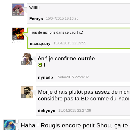
Wiiiiiiiii
24
Fenrys
15/04/2015 19:16:35
Trop de nichons dans ce yaoi ! xD
42
Auteur
manapany
15/04/2015 22:19:55
èné je confirme
outrée
54
!
nynadp
15/04/2015 22:24:02
Moi je dirais plutôt pas assez de nic
35
considère pas ta BD comme du Yaoï
debyoyo
15/04/2015 22:27:39
Haha ! Rougis encore petit Shou, ça te 
26