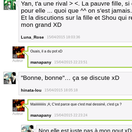
Yan, t'a une rival > <. La pauvre fille, s
13
pour elle ... quoi que ^^ on s'est jamais.
Et la discutions sur la fille et Shou qui r
mon grand XD
Luna_Rose
15/04/2015 18:03:36
Ouais, il a du pot xD
42
Auteur
manapany
15/04/2015 22:23:51
"Bonne, bonne"… ça se discute xD
29
hinata-lou
15/04/2015 18:05:18
Maiiiiiiiiiis ;A; C'est parce que c'est mal dessiné, c'est ça ?
42
Auteur
manapany
15/04/2015 22:23:24
Non elle est juste pas à mon gout xD 