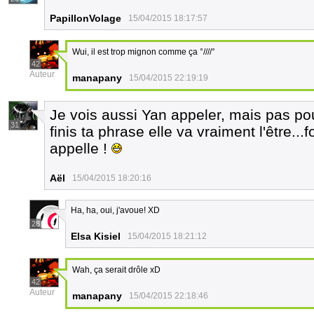
PapillonVolage
15/04/2015 18:17:57
Wui, il est trop mignon comme ça °////°
42
Auteur
manapany
15/04/2015 22:19:19
Je vois aussi Yan appeler, mais pas pou
31
finis ta phrase elle va vraiment l'être...
appelle !
Aël
15/04/2015 18:20:16
Ha, ha, oui, j'avoue! XD
28
Elsa Kisiel
15/04/2015 18:21:12
Wah, ça serait drôle xD
42
Auteur
manapany
15/04/2015 22:18:46