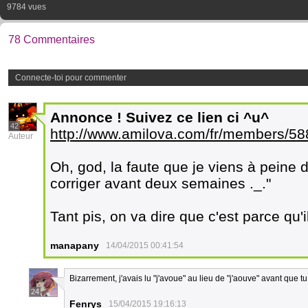
9784 vues
78 Commentaires
Connecte-toi pour commenter
Annonce
! Suivez ce lien ci ^u^
42
http://www.amilova.com/fr/members/
Auteur
Oh, god, la faute que je viens à peine
corriger avant deux semaines ._."
Tant pis, on va dire que c'est parce qu'
manapany
14/04/2015 00:41:54
Bizarrement, j'avais lu "j'avoue" au lieu de "j'aouve" avant que t
24
Fenrys
15/04/2015 19:16:13