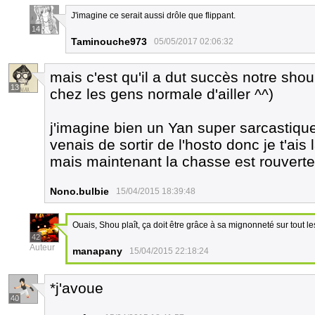
J'imagine ce serait aussi drôle que flippant.
14
Taminouche973
05/05/2017 02:06:32
mais c'est qu'il a dut succès notre sho
13
chez les gens normale d'ailler ^^)
j'imagine bien un Yan super sarcastique 
venais de sortir de l'hosto donc je t'ais 
mais maintenant la chasse est rouverte
Nono.bulbie
15/04/2015 18:39:48
Ouais, Shou plaît, ça doit être grâce à sa mignonneté sur tout l
42
Auteur
manapany
15/04/2015 22:18:24
*j'avoue
40