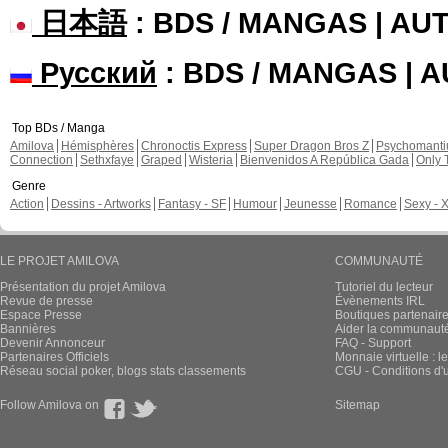
日本語
: BDS / MANGAS | A
Русский
: BDS / MANGAS | 
Top BDs / Manga
Amilova
Hémisphères
Chronoctis Express
Super Dragon Bros Z
Psychomant
Connection
Sethxfaye
Graped
Wisteria
Bienvenidos A República Gada
Only 
Genre
Action
Dessins - Artworks
Fantasy - SF
Humour
Jeunesse
Romance
Sexy - 
LE PROJET AMILOVA
COMMUNAUTÉ
Présentation du projet Amilova
Tutoriel du lecteur
Revue de presse
Évènements IRL
Espace Presse
Boutiques partenair
Bannières
Aider la communauté 
Devenir Annonceur
FAQ - Support
Partenaires Officiels
Monnaie virtuelle : l
Réseau social poker, blogs stats classements
CGU - Conditions d'ut
Follow Amilova on
Sitemap