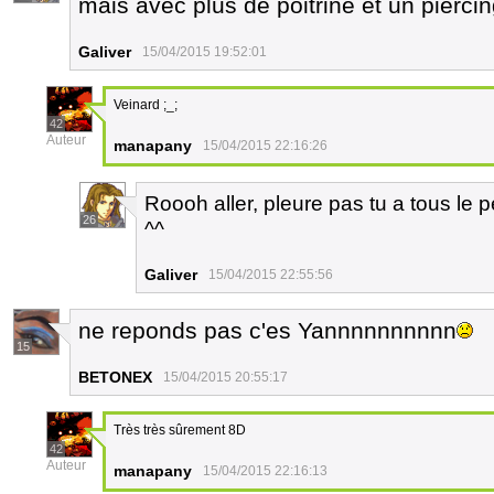
mais avec plus de poitrine et un piercin
Galiver
15/04/2015 19:52:01
Veinard ;_;
42
Auteur
manapany
15/04/2015 22:16:26
Roooh aller, pleure pas tu a tous le 
26
^^
Galiver
15/04/2015 22:55:56
ne reponds pas c'es Yannnnnnnnnn
15
BETONEX
15/04/2015 20:55:17
Très très sûrement 8D
42
Auteur
manapany
15/04/2015 22:16:13