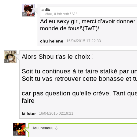
a dit:
Nan, il fait nuit ! °A°
28
Adieu sexy girl, merci d'avoir donner 
monde de fous!\(TwT)/
chu helene
16/04/2015 17:22:33
Alors Shou t'as le choix !
21
Soit tu continues à te faire stalké par u
Soit tu vas retrouver cette bonasse et tu
car pas question qu'elle crève. Tant que
faire
killster
16/04/2015 02:19:21
Heuuheueuu :/)
42