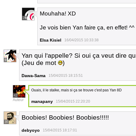
Mouhaha! XD
28
Je vois bien Yan faire ça, en effet! ^^
Elsa Kisiel
16/04/2015 10:33:38
Yan qui l'appelle? Si oui ça veut dire q
9
(Jeu de mot
)
Dawa-Sama
15/04/2015 18:15:51
Ouais, il le stalke, mais si ça se trouve c'est pas Yan 8D
42
Auteur
manapany
15/04/2015 22:20:20
Boobies! Boobies! Boobies!!!!!
35
debyoyo
15/04/2015 18:17:01