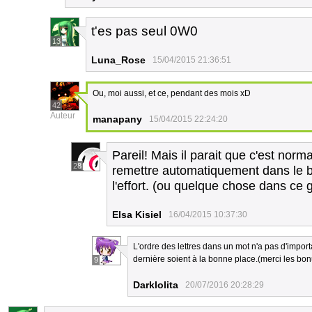
t'es pas seul 0W0
13
Luna_Rose
15/04/2015 21:36:51
Ou, moi aussi, et ce, pendant des mois xD
42
Auteur
manapany
15/04/2015 22:24:20
Pareil! Mais il parait que c'est nor
28
remettre automatiquement dans le b
l'effort. (ou quelque chose dans ce 
Elsa Kisiel
16/04/2015 10:37:30
L'ordre des lettres dans un mot n'a pas d'impor
dernière soient à la bonne place.(merci les b
9
Darklolita
20/07/2016 20:28:29