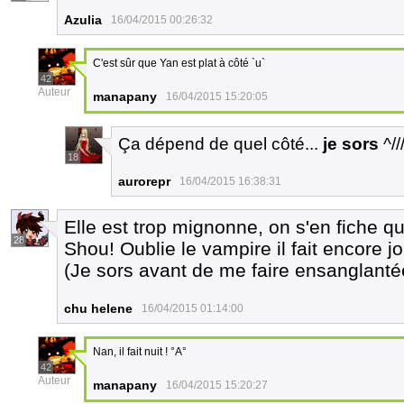
Azulia
16/04/2015 00:26:32
C'est sûr que Yan est plat à côté `u`
42
Auteur
manapany
16/04/2015 15:20:05
Ça dépend de quel côté...
je sors
^//
18
aurorepr
16/04/2015 16:38:31
Elle est trop mignonne, on s'en fiche qu
28
Shou! Oublie le vampire il fait encore j
(Je sors avant de me faire ensanglanté
chu helene
16/04/2015 01:14:00
Nan, il fait nuit ! °A°
42
Auteur
manapany
16/04/2015 15:20:27