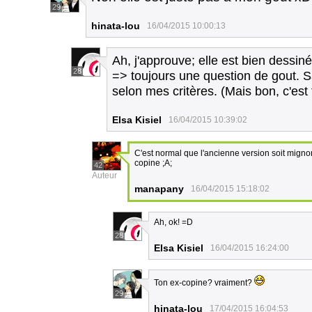
29
hinata-lou
16/04/2015 10:00:13
Ah, j'approuve; elle est bien dessiné
28
=> toujours une question de gout. S
selon mes critères. (Mais bon, c'est t
Elsa Kisiel
16/04/2015 10:39:02
C'est normal que l'ancienne version soit migno
copine ;A;
42
Auteur
manapany
16/04/2015 15:18:02
Ah, ok! =D
28
Elsa Kisiel
16/04/2015 16:24:00
Ton ex-copine? vraiment?
29
hinata-lou
17/04/2015 16:04:53