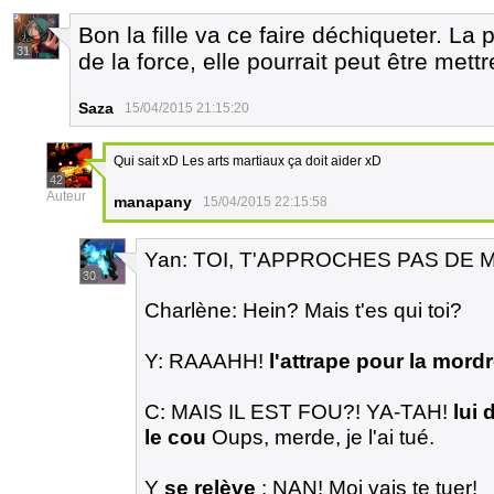
Bon la fille va ce faire déchiqueter. La p
31
de la force, elle pourrait peut être met
Saza
15/04/2015 21:15:20
Qui sait xD Les arts martiaux ça doit aider xD
42
Auteur
manapany
15/04/2015 22:15:58
Yan: TOI, T'APPROCHES PAS DE 
30
Charlène: Hein? Mais t'es qui toi?
Y: RAAAHH!
l'attrape pour la mord
C: MAIS IL EST FOU?! YA-TAH!
lui 
le cou
Oups, merde, je l'ai tué.
Y
se relève
: NAN! Moi vais te tuer!