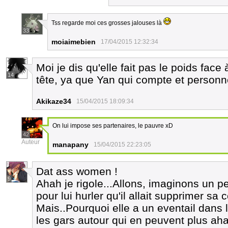
Tss regarde moi ces grosses jalouses là
33
moiaimebien
17/04/2015 12:32:34
Moi je dis qu'elle fait pas le poids face 
14
tête, ya que Yan qui compte et personne 
Akikaze34
15/04/2015 18:09:34
On lui impose ses partenaires, le pauvre xD
42
Auteur
manapany
15/04/2015 22:23:05
Dat ass women !
9
Ahah je rigole...Allons, imaginons un peu
pour lui hurler qu'il allait supprimer s
Mais..Pourquoi elle a un eventail dans l
les gars autour qui en peuvent plus ah