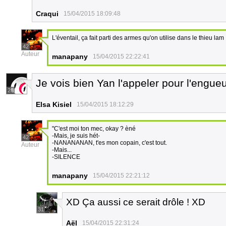
Craqui
15/04/2015 18:09:48
L'éventail, ça fait parti des armes qu'on utilise dans le thieu lam 
42
Auteur
manapany
15/04/2015 22:22:41
Je vois bien Yan l'appeler pour l'engue
28
Elsa Kisiel
15/04/2015 18:12:29
"C'est moi ton mec, okay ? èné
-Mais, je suis hét-
42
-NANANANAN, t'es mon copain, c'est tout.
Auteur
-Mais...
-SILENCE
manapany
15/04/2015 22:21:12
XD Ça aussi ce serait drôle ! XD
31
Aël
15/04/2015 22:31:24