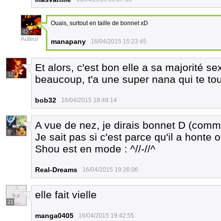
Ouais, surtout en taille de bonnet xD
42
Auteur
manapany
16/04/2015 15:23:45
Et alors, c'est bon elle a sa majorité s
32
beaucoup, t'a une super nana qui te tour
bob32
16/04/2015 18:49:14
A vue de nez, je dirais bonnet D (comm
5
Je sait pas si c'est parce qu'il a honte o
Shou est en mode : ^//-//^
Real-Dreams
16/04/2015 19:26:06
elle fait vielle
21
manga0405
16/04/2015 19:42:55