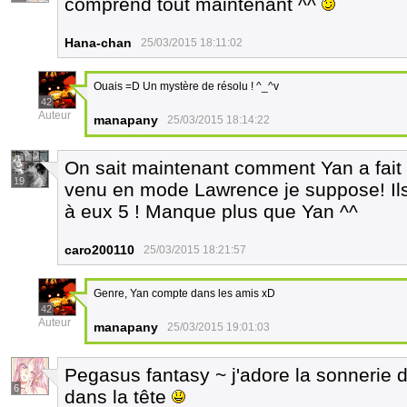
comprend tout maintenant ^^
Hana-chan
25/03/2015 18:11:02
Ouais =D Un mystère de résolu ! ^_^v
42
Auteur
manapany
25/03/2015 18:14:22
On sait maintenant comment Yan a fait p
19
venu en mode Lawrence je suppose! Ils
à eux 5 ! Manque plus que Yan ^^
caro200110
25/03/2015 18:21:57
Genre, Yan compte dans les amis xD
42
Auteur
manapany
25/03/2015 19:01:03
Pegasus fantasy ~ j'adore la sonnerie 
6
dans la tête