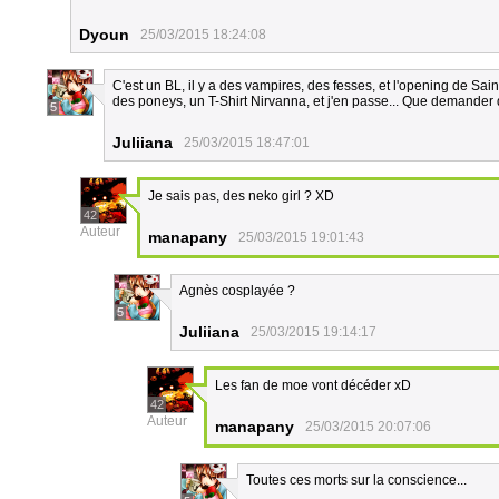
Dyoun
25/03/2015 18:24:08
C'est un BL, il y a des vampires, des fesses, et l'opening de Sain
des poneys, un T-Shirt Nirvanna, et j'en passe... Que demander 
5
Juliiana
25/03/2015 18:47:01
Je sais pas, des neko girl ? XD
42
Auteur
manapany
25/03/2015 19:01:43
Agnès cosplayée ?
5
Juliiana
25/03/2015 19:14:17
Les fan de moe vont décéder xD
42
Auteur
manapany
25/03/2015 20:07:06
Toutes ces morts sur la conscience...