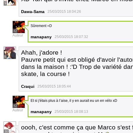
9
Dawa-Sama
25/03/2015 18:04:26
Sûrement =D
42
Auteur
manapany
25/03/2015 18:07:32
Ahah, j'adore !
9
Pauvre petit qui est obligé d'avoir l'aut
dans la maison ! :'D Trop de variété dans
skate, la course !
Craqui
25/03/2015 18:05:44
Et si j'étais plus à l’aise, il y en aurait eu un en vélo xD
42
Auteur
manapany
25/03/2015 18:08:13
oooh, c'est comme ça que Marco s'est fait
30