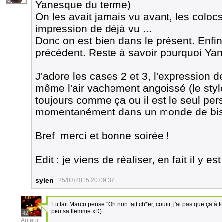
6
Yanesque du terme)
On les avait jamais vu avant, les colocs
impression de déjà vu ...
Donc on est bien dans le présent. Enfin,
précédent. Reste à savoir pourquoi Yan 
J'adore les cases 2 et 3, l'expression d
même l'air vachement angoissé (le stylo,
toujours comme ça ou il est le seul pe
momentanément dans un monde de bi
Bref, merci et bonne soirée !
Edit : je viens de réaliser, en fait il y e
sylen
25/03/2015 20:09:37
En fait Marco pense "Oh non fait ch*er, courir, j'ai pas que ça à fo
peu sa flemme xD)
42
Auteur