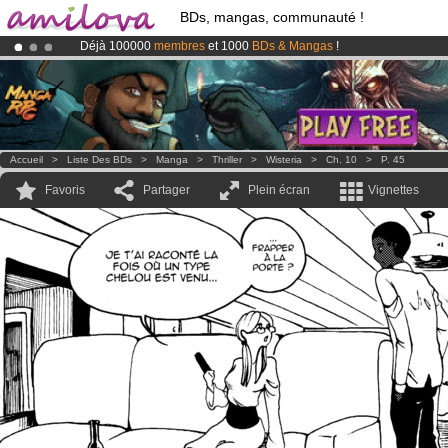
BDs, mangas, communauté !
Déjà 100000
membres
et 1000
BDs & Mangas
!
Abonnement premium: à partir de
3.95 euros
par mois !
Clique ici p
Le
Kickstarter Amilova est désormais lancé
!.
Accueil
>
Liste Des BDs
>
Manga
>
Thriller
>
Wisteria
>
Ch. 10
>
P. 45
Favoris
Partager
Plein écran
Vignettes