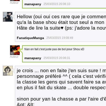
Auteur
manapany
25/03/2015 20:06:10
Hellow (oui oui ces rare que je comm
2
qu'a la base shou était tout seul a mon 
Hâte de lire la suite♥ (ps: j'adore la n
FanatiqueManga
25/03/2015 19:08:49
Nan en fait c'est juste pas de bol pour Shou xD
42
Auteur
manapany
25/03/2015 20:06:31
je crois ... non en faite j'en suis sure 
13
personnage préféré ^^ ( cela c'est vérif
la classe les gens qui savent faire sa av
en plus il fait du skate ... double respec
sinon pour yan la chasse a par l'aire d
&gt; &lt;