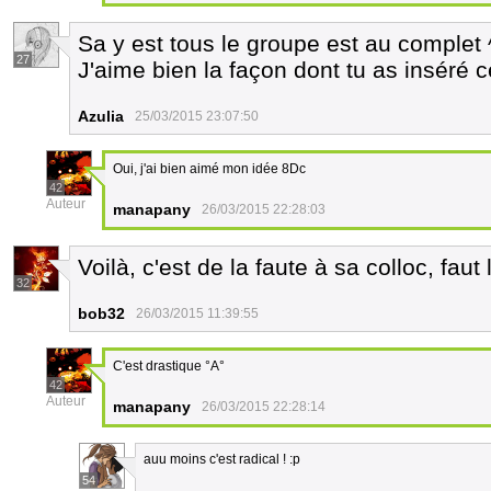
Sa y est tous le groupe est au complet 
27
J'aime bien la façon dont tu as inséré 
Azulia
25/03/2015 23:07:50
Oui, j'ai bien aimé mon idée 8Dc
42
Auteur
manapany
26/03/2015 22:28:03
Voilà, c'est de la faute à sa colloc, faut
32
bob32
26/03/2015 11:39:55
C'est drastique °A°
42
Auteur
manapany
26/03/2015 22:28:14
auu moins c'est radical ! :p
54