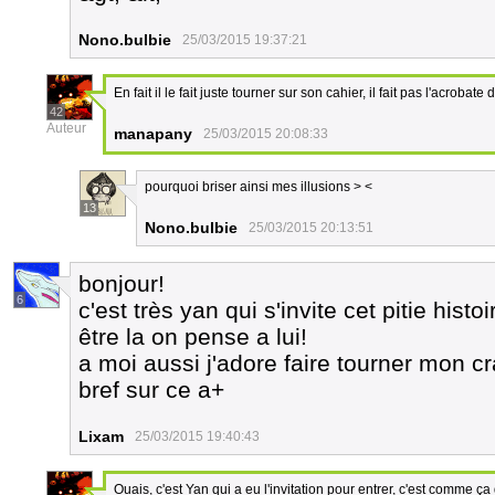
Nono.bulbie
25/03/2015 19:37:21
En fait il le fait juste tourner sur son cahier, il fait pas l'acrobat
42
Auteur
manapany
25/03/2015 20:08:33
pourquoi briser ainsi mes illusions > <
13
Nono.bulbie
25/03/2015 20:13:51
bonjour!
6
c'est très yan qui s'invite cet pitie h
être la on pense a lui!
a moi aussi j'adore faire tourner mon cr
bref sur ce a+
Lixam
25/03/2015 19:40:43
Ouais, c'est Yan qui a eu l'invitation pour entrer, c'est comme ç