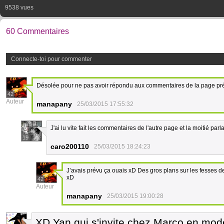
9538 vues
60 Commentaires
Connecte-toi pour commenter
Désolée pour ne pas avoir répondu aux commentaires de la page pré
42
Auteur
manapany
25/03/2015 17:55:32
J'ai lu vite fait les commentaires de l'autre page et la moitié pa
19
caro200110
25/03/2015 18:24:23
J’avais prévu ça ouais xD Des gros plans sur les fesses de 
xD
42
Auteur
manapany
25/03/2015 19:00:28
XD Yan qui s'invite chez Marco en mo