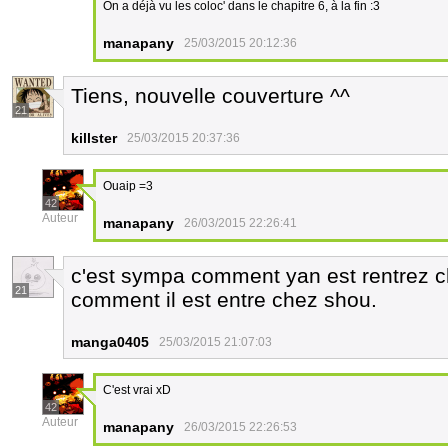
On a déjà vu les coloc' dans le chapitre 6, à la fin :3
manapany
25/03/2015 20:12:36
Tiens, nouvelle couverture ^^
21
killster
25/03/2015 20:37:36
Ouaip =3
42
Auteur
manapany
26/03/2015 22:26:41
c'est sympa comment yan est rentrez ch
21
comment il est entre chez shou.
manga0405
25/03/2015 21:07:03
C'est vrai xD
42
Auteur
manapany
26/03/2015 22:26:53