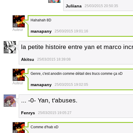
5
Juliiana
25/03/2015 20:50:35
Hahahah 8D
42
Auteur
manapany
25/03/2015 19:01:16
la petite histoire entre yan et marco inc
28
Akitsu
25/03/2015 18:39:08
Genre, c'est anodin comme détail des trucs comme ça xD
42
Auteur
manapany
25/03/2015 19:02:05
... -0- Yan, t'abuses.
24
Fenrys
25/03/2015 19:05:27
Comme d'hab xD
42