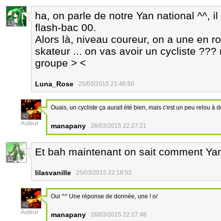
ha, on parle de notre Yan national ^^, i
13
flash-bac 00.
Alors là, niveau coureur, on a une en ro
skateur ... on vas avoir un cycliste ???
groupe > <
Luna_Rose
25/03/2015 21:46:50
Ouais, un cycliste ça aurait été bien, mais c'est un peu relou à 
42
Auteur
manapany
26/03/2015 22:27:21
Et bah maintenant on sait comment Yan 
12
lilasvanille
25/03/2015 22:18:52
Oui ^^ Une réponse de donnée, une ! o/
42
Auteur
manapany
26/03/2015 22:27:48