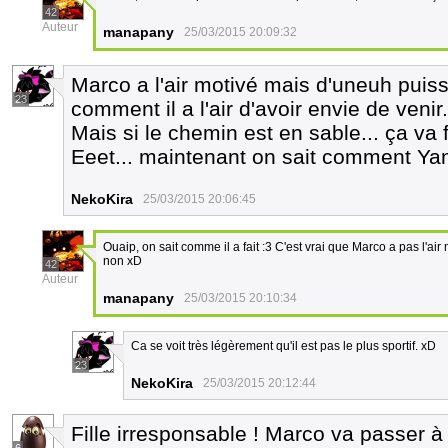
42
Auteur
manapany
25/03/2015 20:09:32
Marco a l'air motivé mais d'uneuh puiss
23
comment il a l'air d'avoir envie de venir
Mais si le chemin est en sable... ça va f
Eeet... maintenant on sait comment Yann
NekoKira
25/03/2015 20:06:45
Ouaip, on sait comme il a fait :3 C'est vrai que Marco a pas l'air
non xD
42
Auteur
manapany
25/03/2015 20:10:34
Ca se voit très légèrement qu'il est pas le plus sportif. xD
23
NekoKira
25/03/2015 20:12:44
Fille irresponsable ! Marco va passer à