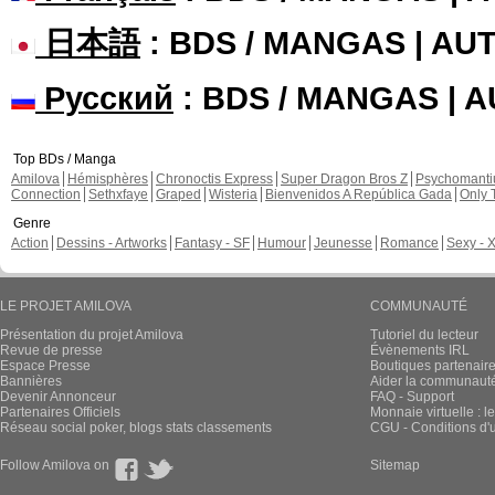
日本語
: BDS / MANGAS | A
Русский
: BDS / MANGAS | 
Top BDs / Manga
Amilova
Hémisphères
Chronoctis Express
Super Dragon Bros Z
Psychomant
Connection
Sethxfaye
Graped
Wisteria
Bienvenidos A República Gada
Only 
Genre
Action
Dessins - Artworks
Fantasy - SF
Humour
Jeunesse
Romance
Sexy - 
LE PROJET AMILOVA
COMMUNAUTÉ
Présentation du projet Amilova
Tutoriel du lecteur
Revue de presse
Évènements IRL
Espace Presse
Boutiques partenair
Bannières
Aider la communauté 
Devenir Annonceur
FAQ - Support
Partenaires Officiels
Monnaie virtuelle : l
Réseau social poker, blogs stats classements
CGU - Conditions d'ut
Follow Amilova on
Sitemap