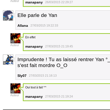
Auteur
manapany
26/03/2015 22:29:27
Elle parle de Yan
24
Allana
27/03/2015 19:22:33
En effet
42
Auteur
manapany
27/03/2015 21:19:45
Imprudente ! Tu as laissé rentrer Yan
8
s'est fait mordre O_O
Sly07
27/03/2015 21:16:13
Oui tout à fait ^^
42
Auteur
manapany
27/03/2015 21:19:24