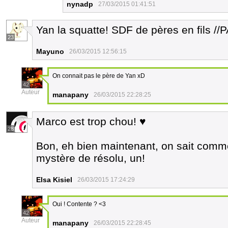
nynadp
27/03/2015 01:41:51
Yan la squatte! SDF de pères en fils /
23
Mayuno
26/03/2015 12:56:15
On connait pas le père de Yan xD
42
Auteur
manapany
26/03/2015 22:28:25
Marco est trop chou! ♥
28
Bon, eh bien maintenant, on sait comme
mystère de résolu, un!
Elsa Kisiel
26/03/2015 17:24:29
Oui ! Contente ? <3
42
Auteur
manapany
26/03/2015 22:28:45