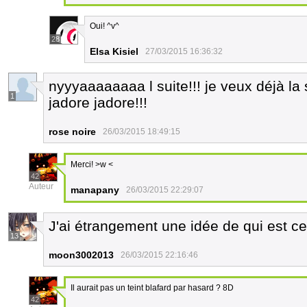
Oui! ^v^
28
Elsa Kisiel
27/03/2015 16:36:32
nyyyaaaaaaaa l suite!!! je veux déjà la su
1
jadore jadore!!!
rose noire
26/03/2015 18:49:15
Merci! >w <
42
Auteur
manapany
26/03/2015 22:29:07
J'ai étrangement une idée de qui est ce
13
moon3002013
26/03/2015 22:16:46
Il aurait pas un teint blafard par hasard ? 8D
42