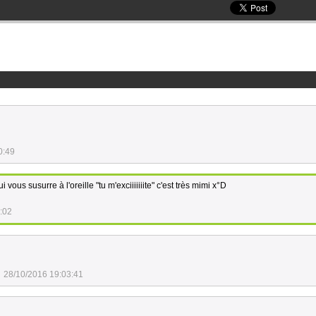
0:49
vous susurre à l'oreille "tu m'exciiiiiiite" c'est très mimi x°D
:02
28/10/2016 19:03:41