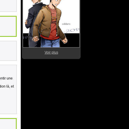
Voir plus
entir une
ion là, et