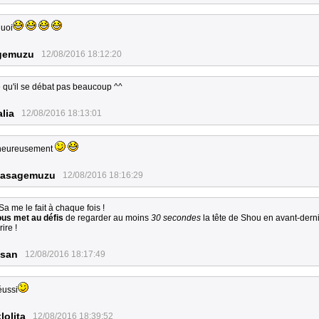
quoi
gemuzu
12/08/2016 18:12:20
qu'il se débat pas beaucoup ^^
lia
12/08/2016 18:13:01
heureusement
asagemuzu
12/08/2016 18:16:29
 Sa me le fait à chaque fois !
ous met au défis
de regarder au moins
30 secondes
la tête de Shou en avant-dern
ire !
_san
12/08/2016 18:17:49
réussi
lolita
12/08/2016 18:39:52