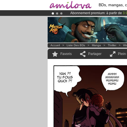
BDs, mangas, 
Abonnement premium: à partir de
3.
Déjà 100000
membres
et 1000
BDs 
Le
Kickstarter Amilova est désormais
Accueil
>
Liste Des BDs
>
Manga
>
Thriller
>
Wis
Favoris
Partager
Plein