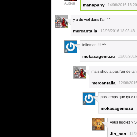
Auteur
manapany
14/08/2016 16:20
y a du viol dans l'air ^^
12
mercantalia
12/08/2016 18:03:48
tellement!!!! ^^
8
mokasagemuzu
12/08/2016
mais shou a pas l'air de tan
12
mercantalia
12/08/2016
pas temps que ça vu a
8
mokasagemuzu
Vous rigolez ? S
9
Jin_san
12/0