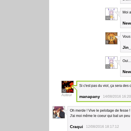
Moi a
13
New
Vous
9
Jin
Oui...
13
New
Si c'est pas du viol, ça sera des 
42
Auteur
manapany
14/08/2016 16:20
Oh merde ! Vive le pelotage de fesse !
J'ai moi même le coeur qui bat un peu 
9
Craqui
12/08/2016 18:17:12