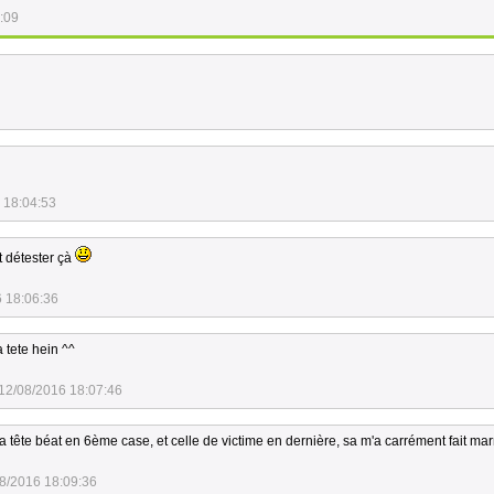
:09
 18:04:53
t détester çà
 18:06:36
 tete hein ^^
12/08/2016 18:07:46
a tête béat en 6ème case, et celle de victime en dernière, sa m'a carrément fait mar
8/2016 18:09:36