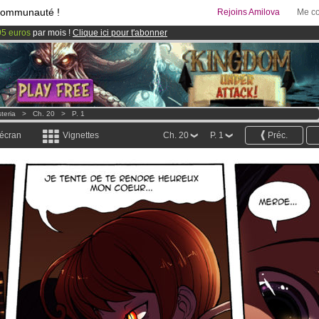
communauté !
Rejoins Amilova
Me co
95 euros
par mois !
Clique ici pour t'abonner
& Mangas
!
 lancé
!.
teria
>
Ch. 20
>
P. 1
 écran
Vignettes
Ch. 20
P. 1
Préc.