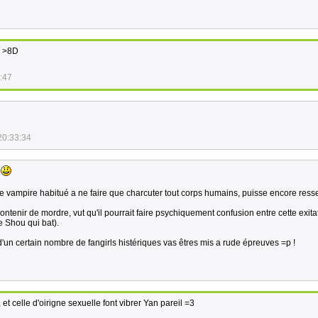
! >8D
:47
20:33:34
?
ue vampire habitué a ne faire que charcuter tout corps humains, puisse encore ress
ntenir de mordre, vut qu'il pourrait faire psychiquement confusion entre cette exitat
e Shou qui bat).
d'un certain nombre de fangirls histériques vas êtres mis a rude épreuves =p !
 et celle d'oirigne sexuelle font vibrer Yan pareil =3