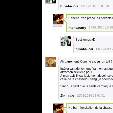
29
hinata-lou
12/08/2016 18:01:30
Héhéhé, Yan prend les devants 
42
Auteur
manapany
14/08/2016 16:18
Il est temps xD
29
hinata-lou
14/08/2016 
Ah carrément. Comme sa, sur un toit 
9
Intéressant de voir que Yan, en tant q
attraction sexuelle pour.
À mon avis il vas justement devoir se co
celle de la chasse/du sang (le coeur d
Sinon, je sent que la santé cardiaque 
Jin_san
12/08/2016 18:01:51
Ha bah, l'excitation de la chasse,
42