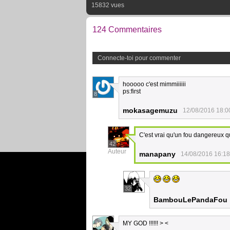
15832 vues
124 Commentaires
Connecte-toi pour commenter
hooooo c'est mimmiiiiii
ps:first
8
mokasagemuzu
12/08/2016 18:0
C'est vrai qu'un fou dangereux qui 
42
Auteur
manapany
14/08/2016 16:18
32
BambouLePandaFou
MY GOD !!!!!! > <