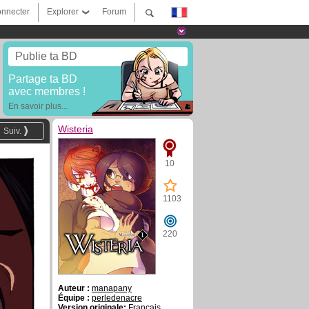
nnecter
Explorer
Forum
Publie ta BD
Partage ta BD
avec membres !
En savoir plus...
Wisteria
Suiv.
10
1103
220
Auteur :
manapany
Équipe :
perledenacre
Version originale:
Français