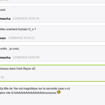
ussi
macha
12/08/2016 18:42:24
 êtes vraiment humain O_o ?
_san
12/08/2016 19:25:21
 enfin... je crois.
macha
12/08/2016 19:50:09
ciseaux dans l'oeil t'façon xD
:35
 (la tête de Yan est magnifique sur la seconde case o-o)
plus vite là fufufufufufufufufufufufufuuuuuuuu