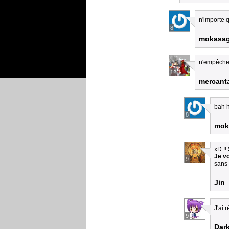
n'importe 
8
mokasa
n'empêche 
12
mercanta
bah 
8
mok
xD !!
Je v
9
sans r
Jin
J'ai 
9
Dark