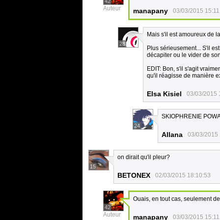
42
Auteur
manapany
03/03/2015 15:11
Mais s'il est amoureux de
28
Plus sérieusement... S'il e
décapiter ou le vider de s
EDIT: Bon, s'il s'agit vraim
qu'il réagisse de manière e
Elsa Kisiel
03/03/2015 
SKIOPHRENIE POWA!!
24
Allana
03/03/2015 
on dirait qu'il pleur?
15
BETONEX
02/03/2015 18:10:53
Ouais, en tout cas, seulement d
42
Auteur
manapany
03/03/2015 15:11