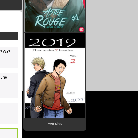
oi? Oo?
a une
Voir plus