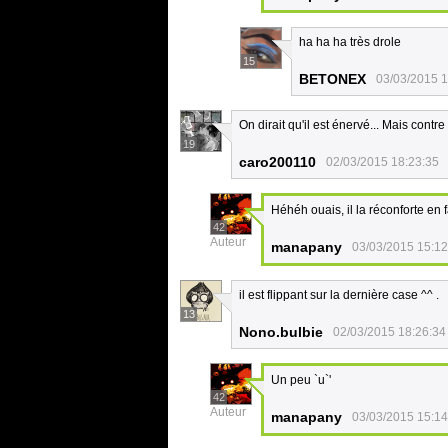
ha ha ha très drole
15
BETONEX
03/03/2015 1
On dirait qu'il est énervé... Mais contr
19
caro200110
02/03/2015 18:23:35
Héhéh ouais, il la réconforte en 
42
Auteur
manapany
03/03/2015 15:12
il est flippant sur la dernière case ^^ .
13
Nono.bulbie
02/03/2015 18:26:34
Un peu `u`'
42
Auteur
manapany
03/03/2015 15:14