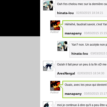
Ouh t'es chelou mec sur la dernière ca
29
hinata-lou
02/03/2015 18:34:21
Héhéhé, faudrait savoir, c'est Y
42
Auteur
manapany
03/03/2015 15:15
Yan? non. Un acolyte non pl
29
hinata-lou
03/03/2015 
Oulah il fait peur un peu à la fin xD me
18
AresNergal
02/03/2015 18:34:30
Ouais, avec les yeux qui devien
42
Auteur
manapany
03/03/2015 15:17
moi je continue à dire qu'il a peu être 