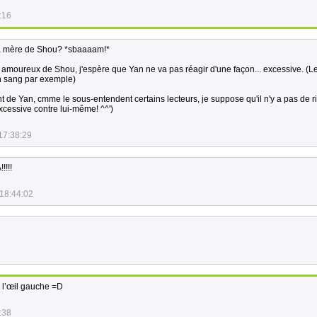
:16
 la mère de Shou? *sbaaaam!*
st amoureux de Shou, j'espère que Yan ne va pas réagir d'une façon... excessive. (L
on sang par exemple)
ent de Yan, cmme le sous-entendent certains lecteurs, je suppose qu'il n'y a pas de 
xcessive contre lui-même! ^^')
17:38:29
!!!
18:44:02
e l’œil gauche =D
:38