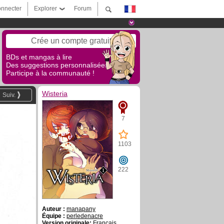
nnecter
Explorer
Forum
Crée un compte gratuit
BDs et mangas à lire
Des suggestions personnalisées !
Participe à la communauté !
Wisteria
Suiv.
7
1103
222
Auteur :
manapany
Équipe :
perledenacre
Version originale:
Français