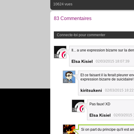
10624 vues
83 Commentaires
Connecte-toi pour commenter
Il... a une expression bizarre sur la d
28
Elsa Kisiel
02/03/2015 18:07:39
Et ce faisant il la ferait pleurer
expression bizarre de suicidaire!
35
kiritsukeni
02/03/2015 18:22
Pas faux! XD
28
Elsa Kisiel
02/03/2015 
Si on part du principe qu'il est