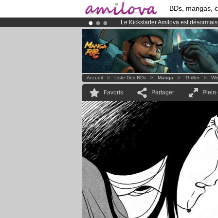
BDs, mangas, 
Le
Kickstarter Amilova est désormais
Abonnement premium: à partir de
3.
Déjà 134393
membres
et 1208
BDs 
Accueil
>
Liste Des BDs
>
Manga
>
Thriller
>
Wis
Favoris
Partager
Plein