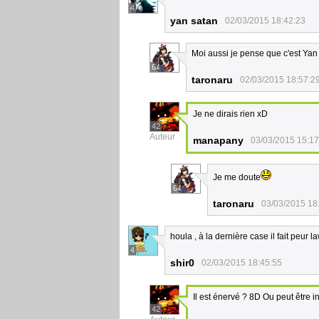
4
yan satan
02/03/2015 18:42:23
Moi aussi je pense que c'est Yan 
6
taronaru
02/03/2015 18:57:2
Je ne dirais rien xD
42
Auteur
manapany
03/03/2015 15:17
Je me doute
6
taronaru
03/03/2015 18
houla , à la dernière case il fait peur l
4
shir0
02/03/2015 18:45:55
Il est énervé ? 8D Ou peut être
42