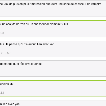
se. J'ai de plus en plus l'impression que c'est une sorte de chasseur de vampire….
an, un acolyte de Yan ou un chasseur de vampire ? XD
:28
us. Je pense qu'il n'a aucun lien avec Yan.
17:10:50
 demande quel rôle il va jouer lui
t chelou xD
:12
un lien avec yan