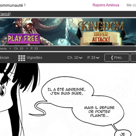
communauté !
Rejoins Amilova
Me co
 lancé
!.
95 euros
par mois !
Clique ici pour t'abonner
& Mangas
!
teria
>
Ch. 10
>
P. 33
 écran
Vignettes
Ch. 10
P. 33
Préc.