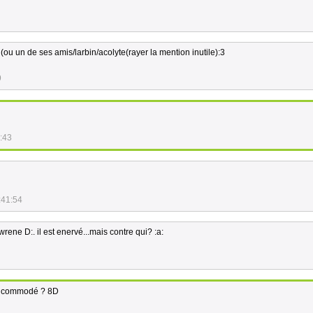
(ou un de ses amis/larbin/acolyte(rayer la mention inutile):3
9
:43
:41:54
awrene D:. il est enervé...mais contre qui? :a:
 incommodé ? 8D