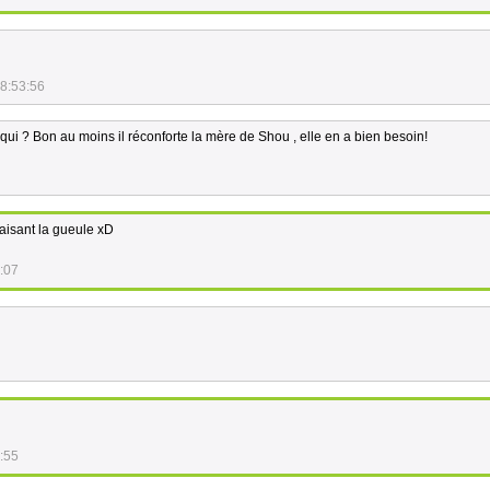
8:53:56
e qui ? Bon au moins il réconforte la mère de Shou , elle en a bien besoin!
faisant la gueule xD
:07
:55