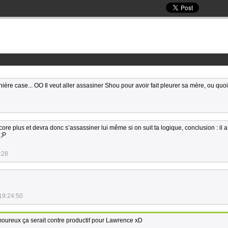
ernière case... OO Il veut aller assasiner Shou pour avoir fait pleurer sa mère, ou qu
 encore plus et devra donc s’assassiner lui même si on suit ta logique, conclusion : il 
 ;P
:28
19:24:50
 amoureux ça serait contre productif pour Lawrence xD