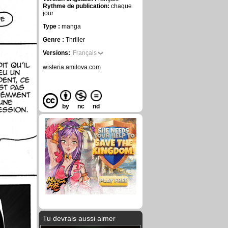
Rythme de publication:
chaque
jour
Type :
manga
Genre :
Thriller
Versions:
Français
wisteria.amilova.com
by
nc
nd
Tu devrais aussi aimer