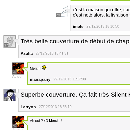
c'est la maison qui offre, c
c'est noté alors, la livraison 
36
imple
29/12/2013 18:10:50
Très belle couverture de début de chapit
27
Azulia
27/12/2013 18:41:31
Merci !!
42
Auteur
manapany
29/12/2013 11:17:08
Superbe couverture. Ça fait très Silent H
27
Larryon
27/12/2013 18:58:19
Ah oui ? xD Merci !!!!
42