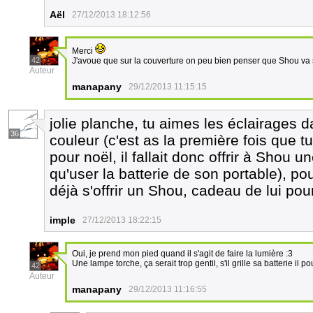
Aël
27/12/2013 18:12:56
Merci
42
J'avoue que sur la couverture on peu bien penser que Shou va 
Auteur
manapany
29/12/2013 11:15:15
jolie planche, tu aimes les éclairages d
36
couleur (c'est as la première fois que tu 
pour noël, il fallait donc offrir à Shou 
qu'user la batterie de son portable), pour 
déjà s'offrir un Shou, cadeau de lui pour
imple
27/12/2013 18:22:15
Oui, je prend mon pied quand il s'agit de faire la lumière :3
Une lampe torche, ça serait trop gentil, s'il grille sa batterie il
42
Auteur
manapany
29/12/2013 11:16:55