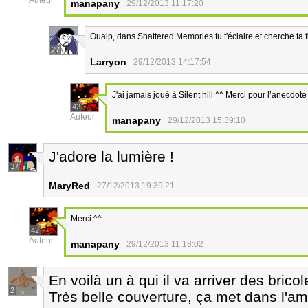
Auteur
manapany
29/12/2013 11:17:20
Ouaip, dans Shattered Memories tu t'éclaire et cherche ta f
27
Larryon
29/12/2013 14:17:54
J'ai jamais joué à Silent hill ^^ Merci pour l’anecdote
42
Auteur
manapany
29/12/2013 15:39:10
J'adore la lumière !
37
MaryRed
27/12/2013 19:39:21
Merci ^^
42
Auteur
manapany
29/12/2013 11:18:02
En voilà un à qui il va arriver des bricol
2
Très belle couverture, ça met dans l'a