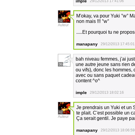
imple
29/12/2013 17:41:06
M'okay, va pour Yuki °w° Mai
42
non mais !!! °w°
Auteur
.....Et pourquoi tu ne pro
manapany
29/12/2013 17:45:01
bah niveau femmes, j'ai jus
une autre jeune sans rien de 
36
ou vifs), donc les hommes, 
avec ou sans paquet cadeau 
content ^o^
imple
29/12/2013 18:02:16
Je prendrais un Yuki et un S
42
te plait. C'est possible un 
Auteur
Ça serait gentil. Je paye p
manapany
29/12/2013 18:06:59