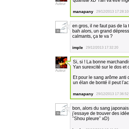
quantité xD Yan va être ingé
Auteur
manapany
29/12/2013 17:28:10
en gros, il ne faut pas de l
bah alors, un grand dépress
36
calmants, ça te va ?
imple
29/12/2013 17:32:20
Si, si ! La bonne marchandis
42
Yan surexcité sur le dos et 
Auteur
Et pour le sang arôme anti
un élan de bonté il peut l'a
manapany
29/12/2013 17:36:52
bon, alors du sang japonais 
j'essaye de trouver des idée
36
"Shou pleure" xD)