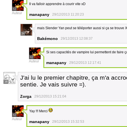
Il va falloir apprendre à courir vite xD
42
Auteur
manapany
29/12/2013 11:20:23
mais Slender Yan peut se téléporter aussi si ça se trouve 
34
Bakémono
29/12/2013 12:08:37
Si ses capacités de vampire lui permettent de faire ç
42
Auteur
manapany
29/12/2013 12:17:41
J'ai lu le premier chapitre, ça m'a accro
38
sentie. Je vais suivre =).
Zorga
29/12/2013 15:21:04
Yay !!! Merci
42
Auteur
manapany
29/12/2013 15:32:53