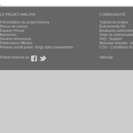
LE PROJET AMILOVA
COMMUNAUTÉ
Présentation du projet Amilova
Tutoriel du lecteur
Revue de presse
Évènements IRL
Espace Presse
Boutiques partenair
Bannières
Aider la communauté 
Devenir Annonceur
FAQ - Support
Partenaires Officiels
Monnaie virtuelle : l
Réseau social poker, blogs stats classements
CGU - Conditions d'ut
Follow Amilova on
Sitemap