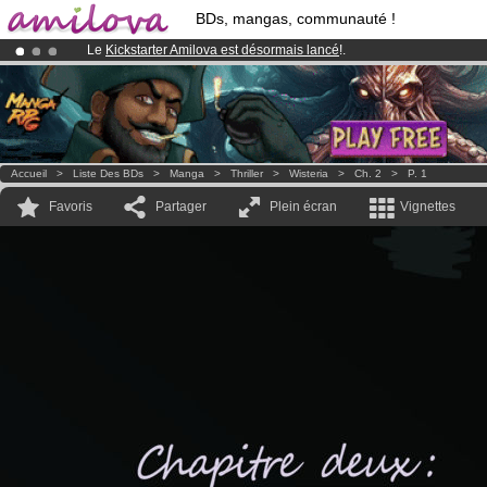
BDs, mangas, communauté !
Le
Kickstarter Amilova est désormais lancé
!.
Abonnement premium: à partir de
3.95 euros
par mois !
Clique ici p
Déjà 100000
membres
et 1000
BDs & Mangas
!
Accueil
>
Liste Des BDs
>
Manga
>
Thriller
>
Wisteria
>
Ch. 2
>
P. 1
Favoris
Partager
Plein écran
Vignettes