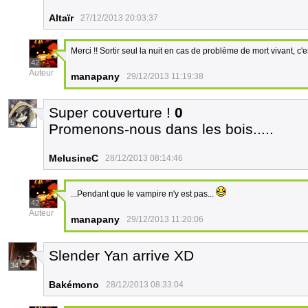
Altaïr
27/12/2013 20:03:37
Merci !! Sortir seul la nuit en cas de problème de mort vivant,
42
Auteur
manapany
29/12/2013 11:19:38
Super couverture !
0
5
Promenons-nous dans les bois.....
MelusineC
28/12/2013 08:14:46
...Pendant que le vampire n'y est pas...
42
Auteur
manapany
29/12/2013 11:20:06
Slender Yan arrive XD
34
Bakémono
28/12/2013 08:33:04