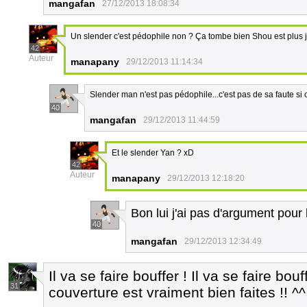
mangafan
27/12/2013 18:08:34
Un slender c'est pédophile non ? Ça tombe bien Shou est plus
42
Auteur
manapany
29/12/2013 11:14:34
Slender man n'est pas pédophile...c'est pas de sa faute si 
40
mangafan
29/12/2013 11:44:59
Et le slender Yan ? xD
42
Auteur
manapany
29/12/2013 12:18:20
Bon lui j'ai pas d'argument pour
40
mangafan
29/12/2013 12:34:49
Il va se faire bouffer ! Il va se faire bo
31
couverture est vraiment bien faites !! ^^ 