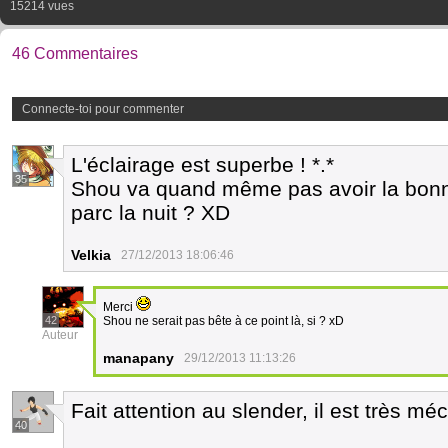
15214 vues
46 Commentaires
Connecte-toi pour commenter
L'éclairage est superbe ! *.*
35
Shou va quand même pas avoir la bonn
parc la nuit ? XD
Velkia
27/12/2013 18:06:46
Merci
42
Shou ne serait pas bête à ce point là, si ? xD
Auteur
manapany
29/12/2013 11:13:26
Fait attention au slender, il est très mé
40