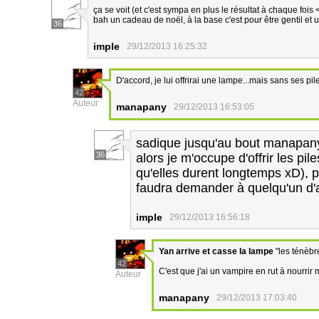
ça se voit (et c'est sympa en plus le résultat à chaque fois 
bah un cadeau de noël, à la base c'est pour être gentil et
36
imple
29/12/2013 16:25:32
D'accord, je lui offrirai une lampe...mais sans ses pile
42
Auteur
manapany
29/12/2013 16:53:05
sadique jusqu'au bout manapan
36
alors je m'occupe d'offrir les pil
qu'elles durent longtemps xD), 
faudra demander à quelqu'un d'
imple
29/12/2013 16:56:18
Yan arrive et casse la lampe
"les ténèbr
42
C'est que j'ai un vampire en rut à nourri
Auteur
manapany
29/12/2013 17:03:40