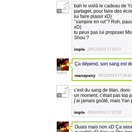
bah le voilà le cadeau de Y
partager, pour faire des éco
36
lui faire plaisir xD)
"vampire en rut"? Roh, pauvr
xD)
tu peux pas lui proposer M
Shou ?
imple
29/12/2013 17:10:37
Ça dépend, son sang est d
42
Auteur
manapany
29/12/2013 17:18:42
c'est du sang de titan, donc
un moment, c'était pas top p
36
j'ai jamais goûté, mais Yan p
imple
29/12/2013 17:22:18
Ouais mais non xD Ça sera
42