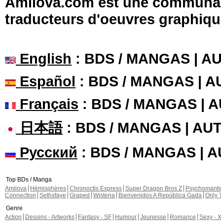
Amilova.com est une communauté
traducteurs d'oeuvres graphiqu
English
: BDS / MANGAS | 
Español
: BDS / MANGAS | 
Français
: BDS / MANGAS | 
日本語
: BDS / MANGAS | A
Русский
: BDS / MANGAS | 
Top BDs / Manga
Amilova
Hémisphères
Chronoctis Express
Super Dragon Bros Z
Psychomant
Connection
Sethxfaye
Graped
Wisteria
Bienvenidos A República Gada
Only 
Genre
Action
Dessins - Artworks
Fantasy - SF
Humour
Jeunesse
Romance
Sexy - 